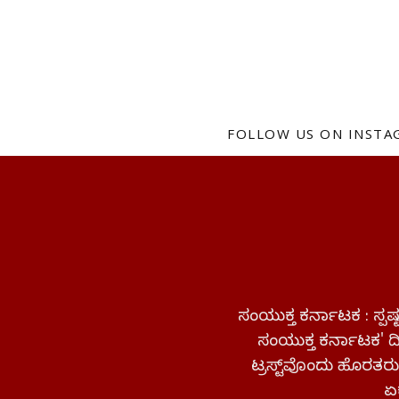
FOLLOW US ON INST
ಸಂಯುಕ್ತ ಕರ್ನಾಟಕ : ಸ್
ಸಂಯುಕ್ತ ಕರ್ನಾಟಕ' ದಿನ
ಟ್ರಸ್ಟ್‌ವೊಂದು ಹೊರತರುತ
ಏಕ