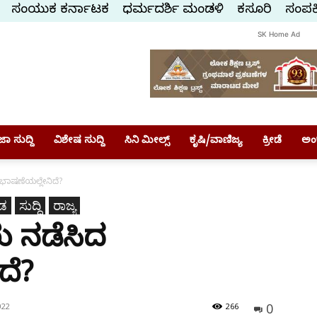
ಸಂಯುಕ್ತ ಕರ್ನಾಟಕ
ಧರ್ಮದರ್ಶಿ ಮಂಡಳಿ
ಕಸ್ತೂರಿ
ಸಂಪರ್
SK Home Ad
ಾ ಸುದ್ದಿ
ವಿಶೇಷ ಸುದ್ದಿ
ಸಿನಿ ಮೀಲ್ಸ್
ಕೃಷಿ/ವಾಣಿಜ್ಯ
ಕ್ರೀಡೆ
ಅಂ
ಭಾಷಣೆಯಲ್ಲೇನಿದೆ?
ಡ
ಸುದ್ದಿ
ರಾಜ್ಯ
ು ನಡೆಸಿದ
ದೆ?
0
022
266