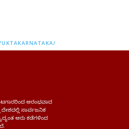
YUKTAKARNATAKA/
 ಹೋರಾಟಗಾರರಿಂದ ಆರಂಭವಾದ
್ತ ದೇಶದಲ್ಲಿ ಸಾರ್ವಜನಿಕ
ಜ್ಯಾದ್ಯಂತ ಆರು ಕಡೆಗಳಿಂದ
ದೆ.