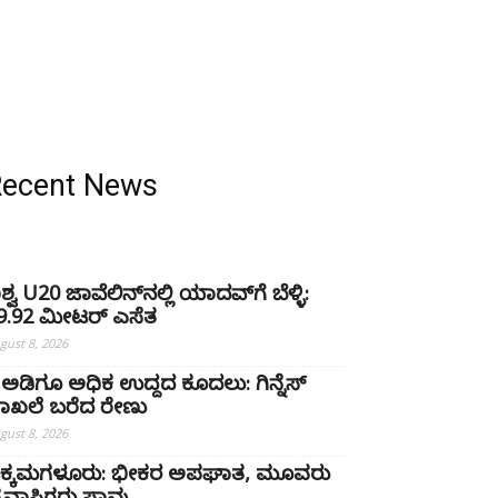
Recent News
ಿಶ್ವ U20 ಜಾವೆಲಿನ್‌ನಲ್ಲಿ ಯಾದವ್‌ಗೆ ಬೆಳ್ಳಿ:
9.92 ಮೀಟರ್ ಎಸೆತ
gust 8, 2026
 ಅಡಿಗೂ ಅಧಿಕ ಉದ್ದದ ಕೂದಲು: ಗಿನ್ನೆಸ್
ಾಖಲೆ ಬರೆದ ರೇಣು
gust 8, 2026
ಿಕ್ಕಮಗಳೂರು: ಭೀಕರ ಅಪಘಾತ, ಮೂವರು