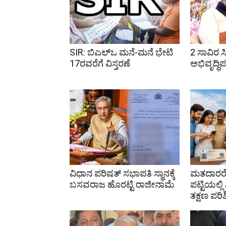
SIR: ಬಿಎಲ್ಒ ಮನೆ-ಮನೆ ಭೇಟಿ
2 ಸಾವಿರ ಸ
17ರವರೆಗೆ ವಿಸ್ತರಣೆ
ಅಭಿವೃದ್ಧಿ
ವಿಧಾನ ಪರಿಷತ್ ಸಭಾಪತಿ ಸ್ಥಾನಕ್ಕೆ
ಮತದಾರರೇ
ಬಸವರಾಜ ಹೊರಟ್ಟಿ ರಾಜೀನಾಮೆ
ಪಟ್ಟಿಯಲ್ಲ
ತಕ್ಷಣ ಪರಿ