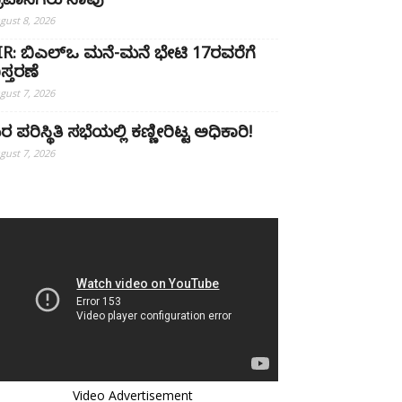
್ರವಾಸಿಗರು ಸಾವು
gust 8, 2026
IR: ಬಿಎಲ್ಒ ಮನೆ-ಮನೆ ಭೇಟಿ 17ರವರೆಗೆ
ಿಸ್ತರಣೆ
gust 7, 2026
ರ ಪರಿಸ್ಥಿತಿ ಸಭೆಯಲ್ಲಿ ಕಣ್ಣೀರಿಟ್ಟ ಅಧಿಕಾರಿ!
gust 7, 2026
Video Advertisement