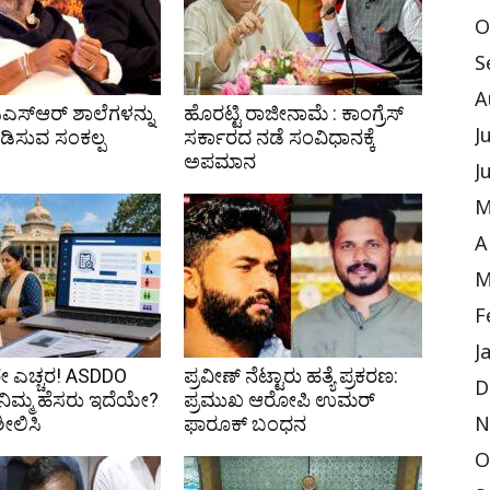
O
S
A
ಿಎಸ್‌ಆರ್ ಶಾಲೆಗಳನ್ನು
ಹೊರಟ್ಟಿ ರಾಜೀನಾಮೆ : ಕಾಂಗ್ರೆಸ್
ಪಡಿಸುವ ಸಂಕಲ್ಪ
ಸರ್ಕಾರದ ನಡೆ ಸಂವಿಧಾನಕ್ಕೆ
J
ಅಪಮಾನ
J
M
A
M
F
J
 ಎಚ್ಚರ! ASDDO
ಪ್ರವೀಣ್ ನೆಟ್ಟಾರು ಹತ್ಯೆ ಪ್ರಕರಣ:
D
ಿ ನಿಮ್ಮ ಹೆಸರು ಇದೆಯೇ?
ಪ್ರಮುಖ ಆರೋಪಿ ಉಮರ್
ಶೀಲಿಸಿ
ಫಾರೂಕ್ ಬಂಧನ
N
O