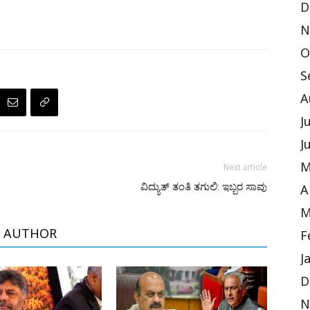
D
N
O
S
A
J
J
M
Next article
ವಿದ್ಯುತ್ ತಂತಿ ತಗುಲಿ: ಇಬ್ಬರ ಸಾವು
A
M
 AUTHOR
F
J
D
N