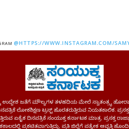
@HTTPS://WWW.INSTAGRAM.COM/SAM
AGRAM
ಪಷ್ಟ ಉದ್ದೇಶ ಜತೆಗೆ ಮೌಲ್ಯಗಳ ತಳಹದಿಯ ಮೇಲೆ ಸ್ವಾತಂತ್ರ್ಯ
ಪತ್ರಿಕೆ ಲೋಕಶಿಕ್ಷಣ ಟ್ರಸ್ಟ್ ಹೊರತರುತ್ತಿರುವ ನಿಯತಕಾಲಿಕ. ಪ್ರಸಕ
್ತಿರುವ ಏಕೈಕ ದಿನಪತ್ರಿಕೆ ಸಂಯುಕ್ತ ಕರ್ನಾಟಕ ಮಾತ್ರ. ಪ್ರಸಕ್ತ ರಾ
ಕಾಲದಲ್ಲಿ ಪ್ರಕಟಿತವಾಗುತ್ತಿದ್ದು, ಪ್ರತಿ ಜಿಲ್ಲೆಗೆ ಪತ್ಯೇಕ ಆವೃತ್ತಿ ಹೊಂದಿ