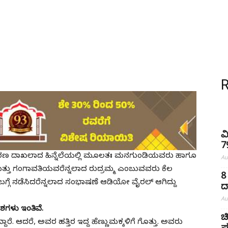
ವ
7
್ರಕರಣ ದಾಖಲಾದ ಹಿನ್ನೆಲೆಯಲ್ಲಿ ಮೂಲತಃ ಮನಗುಂಡಿಯವರು ಹಾಗೂ
Au
ಕ್ಕ ಮತ್ತು ಗಂಗಾವತಿಯವರೆನ್ನಲಾದ ರುದ್ರಮ್ಮ ಎಂಬುವವರು ಕೆಲ
8
್ಗೆ ನಡೆಸಿದರೆನ್ನಲಾದ ಸಂಭಾಷಣೆ ಆಡಿಯೋ ವೈರಲ್ ಆಗಿದ್ದು
ದ
Au
ಗಳು ಇಂತಿವೆ.
ಚ
ದ್ದಾರೆ. ಆದರೆ, ಅವರ ಹತ್ತಿರ ಇದ್ದ ಹೆಣ್ಣುಮಕ್ಕಳಿಗೆ ಗೊತ್ತು. ಅವರು