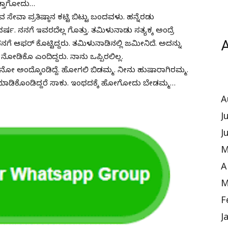
ೊತ್ತಾಗೋದು…
 ಸೇವಾ ಪ್ರತಿಷ್ಠಾನ ಕಟ್ಟಿ ಬಿಟ್ಟು ಬಂದವಳು. ಹನ್ನೆರಡು
. ನನಗೆ ಇವರದೆಲ್ಲ ಗೊತ್ತು. ತಮಿಳುನಾಡು ಸತ್ಯಕ್ಕ ಅಂದ್ರೆ
A
 ಆಫರ್ ಕೊಟ್ಟಿದ್ದರು. ತಮಿಳುನಾಡಿನಲ್ಲಿ ಜಮೀನಿದೆ. ಅದನ್ನು
ಡಿಕೊ ಎಂದಿದ್ದರು. ನಾನು ಒಪ್ಪಿರಲಿಲ್ಲ.
ೋ ಅಂದ್ಕೊಂಡಿದ್ದೆ. ಹೋಗಲಿ ಬಿಡಮ್ಮ. ನೀನು ಹುಷಾರಾಗಿರಮ್ಮ.
ಮಾಡಿಕೊಂಡಿದ್ದರೆ ಸಾಕು. ಇಂಥದಕ್ಕೆ ಹೋಗೋದು ಬೇಡಮ್ಮ…
A
J
J
M
A
M
F
J