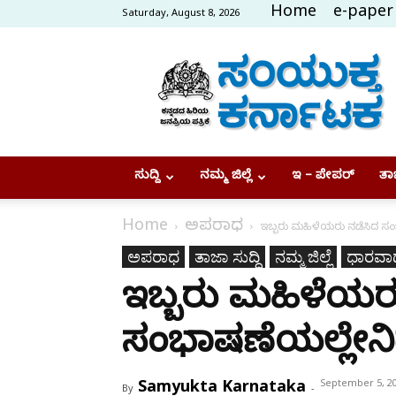
Home
e-paper
Saturday, August 8, 2026
Samyukta
Karnataka
ಸುದ್ದಿ
ನಮ್ಮ ಜಿಲ್ಲೆ
ಇ – ಪೇಪರ್
ತಾಜ
Home
ಅಪರಾಧ
ಇಬ್ಬರು ಮಹಿಳೆಯರು ನಡೆಸಿದ ಸಂ
ಅಪರಾಧ
ತಾಜಾ ಸುದ್ದಿ
ನಮ್ಮ ಜಿಲ್ಲೆ
ಧಾರವಾ
ಇಬ್ಬರು ಮಹಿಳೆಯರ
ಸಂಭಾಷಣೆಯಲ್ಲೇನಿ
Samyukta Karnataka
September 5, 2
By
-