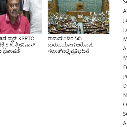
S
A
J
J
ಸಚಿವ ಸ್ಥಾನ: KSRTC
ರಾಮಮಂದಿರ ನಿಧಿ
M
ನಕ್ಕೆ S.R. ಶ್ರೀನಿವಾಸ್
ದುರುಪಯೋಗ ಆರೋಪ:
A
ೆ ಘೋಷಣೆ
ಸಂಸತ್‌ನಲ್ಲಿ ಪ್ರತಿಭಟನೆ
M
F
J
D
N
O
S
A