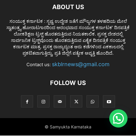
ABOUT US
ಸಂಯುಕ್ತ ಕರ್ನಾಟಕ : ಸ್ಪಷ್ಟ ಉದ್ದೇಶ ಜತೆಗೆ ಮೌಲ್ಯಗಳ ತಳಹದಿಯ ಮೇಲೆ
ಸ್ವಾತಂತ್ರ್ಯ ಹೋರಾಟಗಾರರಿಂದ ಆರಂಭವಾದ ಸಂಯುಕ್ತ ಕರ್ನಾಟಕ' ದಿನಪತ್ರಿಕೆ
ಲೋಕಶಿಕ್ಷಣ ಟ್ರಸ್ಟ್ ಹೊರತರುತ್ತಿರುವ ನಿಯತಕಾಲಿಕ. ಪ್ರಸಕ್ತ ದೇಶದಲ್ಲಿ
ಸಾರ್ವಜನಿಕ ಟ್ರಸ್ಟ್‌ವೊಂದು ಹೊರತರುತ್ತಿರುವ ಏಕೈಕ ದಿನಪತ್ರಿಕೆ ಸಂಯುಕ್ತ
ಕರ್ನಾಟಕ ಮಾತ್ರ. ಪ್ರಸಕ್ತ ರಾಜ್ಯಾದ್ಯಂತ ಆರು ಕಡೆಗಳಿಂದ ಏಕಕಾಲದಲ್ಲಿ
ಪ್ರಕಟಿತವಾಗುತ್ತಿದ್ದು, ಪ್ರತಿ ಜಿಲ್ಲೆಗೆ ಪತ್ಯೇಕ ಆವೃತ್ತಿ ಹೊಂದಿದೆ.
skblrnews@gmail.com
Contact us:
FOLLOW US
© Samyukta Karnataka