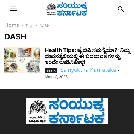
Home
Tags
DASH
DASH
Health Tips: ಹೈ ಬಿಪಿ ಸಮಸ್ಯೆಯೇ?; ನಿಮ್ಮ
ಜೀವನಶೈಲಿಯಲ್ಲಿ ಈ ಬದಲಾವಣೆಗಳನ್ನು
ಇಂದೇ ರೂಢಿಸಿಕೊಳ್ಳಿ!
Samyuktha Karnataka
-
ಆರೋಗ್ಯ
May 12, 2026