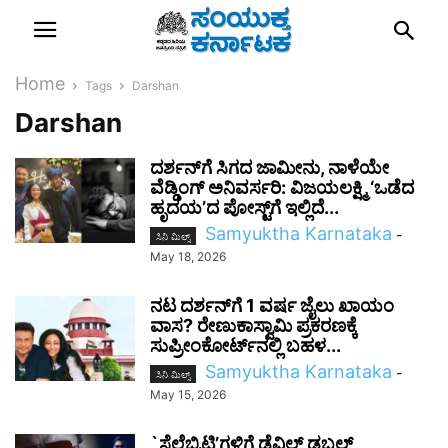
Home
Tags
Darshan
Darshan
ದರ್ಶನ್‌ಗೆ ಸಿಗದ ಜಾಮೀನು, ನಾಳೆಯೇ
ವೆಡ್ಡಿಂಗ್ ಅನಿವರ್ಸರಿ: ವಿಜಯಲಕ್ಷ್ಮಿ ‘ಒಡೆದ
ಹೃದಯ’ದ ಪೋಸ್ಟ್‌ಗೆ ಇಲ್ಲಿದೆ...
Samyuktha Karnataka
-
ಸಿನಿ ಮಿಲ್ಸ್
May 18, 2026
ನಟ ದರ್ಶನ್‌ಗೆ 1 ವರ್ಷ ಜೈಲು ಖಾಯಂ
ವಾಸ? ರೇಣುಕಾಸ್ವಾಮಿ ಪ್ರಕರಣಕ್ಕೆ
ಸುಪ್ರೀಂಕೋರ್ಟ್‌ನಲ್ಲಿ ಬಹಳ...
Samyuktha Karnataka
-
ಸಿನಿ ಮಿಲ್ಸ್
May 15, 2026
`ಸೆಲೆಬ್ರಿಟಿ’ಗಳಿಗೆ ಡೆವಿಲ್ ಡಬಲ್