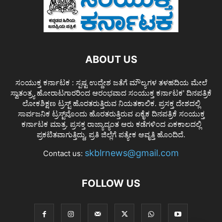
ABOUT US
ಸಂಯುಕ್ತ ಕರ್ನಾಟಕ : ಸ್ಪಷ್ಟ ಉದ್ದೇಶ ಜತೆಗೆ ಮೌಲ್ಯಗಳ ತಳಹದಿಯ ಮೇಲೆ
ಸ್ವಾತಂತ್ರ್ಯ ಹೋರಾಟಗಾರರಿಂದ ಆರಂಭವಾದ ಸಂಯುಕ್ತ ಕರ್ನಾಟಕ' ದಿನಪತ್ರಿಕೆ
ಲೋಕಶಿಕ್ಷಣ ಟ್ರಸ್ಟ್ ಹೊರತರುತ್ತಿರುವ ನಿಯತಕಾಲಿಕ. ಪ್ರಸಕ್ತ ದೇಶದಲ್ಲಿ
ಸಾರ್ವಜನಿಕ ಟ್ರಸ್ಟ್‌ವೊಂದು ಹೊರತರುತ್ತಿರುವ ಏಕೈಕ ದಿನಪತ್ರಿಕೆ ಸಂಯುಕ್ತ
ಕರ್ನಾಟಕ ಮಾತ್ರ. ಪ್ರಸಕ್ತ ರಾಜ್ಯಾದ್ಯಂತ ಆರು ಕಡೆಗಳಿಂದ ಏಕಕಾಲದಲ್ಲಿ
ಪ್ರಕಟಿತವಾಗುತ್ತಿದ್ದು, ಪ್ರತಿ ಜಿಲ್ಲೆಗೆ ಪತ್ಯೇಕ ಆವೃತ್ತಿ ಹೊಂದಿದೆ.
skblrnews@gmail.com
Contact us:
FOLLOW US