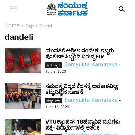
Home
Tags
Dandeli
dandeli
ಯುವತಿಗೆ ಅಶ್ಲೀಲ ಸಂದೇಶ: ಇಬ್ಬರು
ಪೊಲೀಸ್ ಸಿಬ್ಬಂದಿ ವಿರುದ್ಧ FIR
Samyukta Karnataka
-
ಉತ್ತರ ಕನ್ನಡ
July 9, 2026
ಸಮವಸ್ತ್ರವಿಲ್ಲದೆ ಕೆಲಸಕ್ಕೆ ಅವಕಾಶವಿಲ್ಲ:
ಕಟ್ಟುನಿಟ್ಟಿನ ಸೂಚನೆ
Samyukta Karnataka
-
ಉತ್ತರ ಕನ್ನಡ
June 16, 2026
VTUಕ್ಯಾಂಪಸ್‌: 16ಹೆಬ್ಬಾವಿನ ಮರಿಗಳು
ಪತ್ತೆ- ವಿದ್ಯಾರ್ಥಿಗಳಲ್ಲಿ ಆತಂಕ