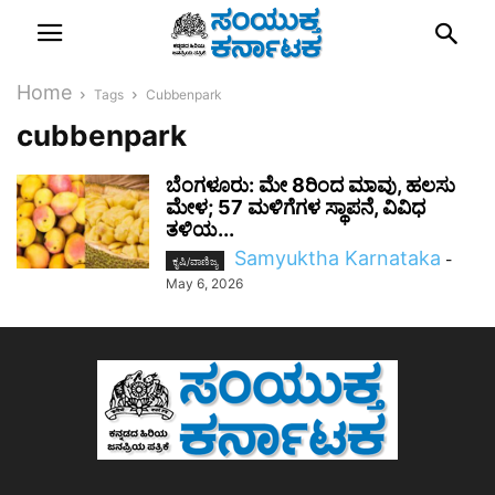
Home
Tags
Cubbenpark
cubbenpark
ಬೆಂಗಳೂರು: ಮೇ 8ರಿಂದ ಮಾವು, ಹಲಸು
ಮೇಳ; 57 ಮಳಿಗೆಗಳ ಸ್ಥಾಪನೆ, ವಿವಿಧ
ತಳಿಯ...
Samyuktha Karnataka
-
ಕೃಷಿ/ವಾಣಿಜ್ಯ
May 6, 2026