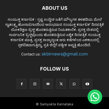
ABOUT US
ಸಂಯುಕ್ತ ಕರ್ನಾಟಕ : ಸ್ಪಷ್ಟ ಉದ್ದೇಶ ಜತೆಗೆ ಮೌಲ್ಯಗಳ ತಳಹದಿಯ ಮೇಲೆ
ಸ್ವಾತಂತ್ರ್ಯ ಹೋರಾಟಗಾರರಿಂದ ಆರಂಭವಾದ ಸಂಯುಕ್ತ ಕರ್ನಾಟಕ' ದಿನಪತ್ರಿಕೆ
ಲೋಕಶಿಕ್ಷಣ ಟ್ರಸ್ಟ್ ಹೊರತರುತ್ತಿರುವ ನಿಯತಕಾಲಿಕ. ಪ್ರಸಕ್ತ ದೇಶದಲ್ಲಿ
ಸಾರ್ವಜನಿಕ ಟ್ರಸ್ಟ್‌ವೊಂದು ಹೊರತರುತ್ತಿರುವ ಏಕೈಕ ದಿನಪತ್ರಿಕೆ ಸಂಯುಕ್ತ
ಕರ್ನಾಟಕ ಮಾತ್ರ. ಪ್ರಸಕ್ತ ರಾಜ್ಯಾದ್ಯಂತ ಆರು ಕಡೆಗಳಿಂದ ಏಕಕಾಲದಲ್ಲಿ
ಪ್ರಕಟಿತವಾಗುತ್ತಿದ್ದು, ಪ್ರತಿ ಜಿಲ್ಲೆಗೆ ಪತ್ಯೇಕ ಆವೃತ್ತಿ ಹೊಂದಿದೆ.
skblrnews@gmail.com
Contact us:
FOLLOW US
© Samyukta Karnataka