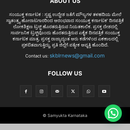
ABOUT US
ಸಂಯುಕ್ತ ಕರ್ನಾಟಕ : ಸ್ಪಷ್ಟ ಉದ್ದೇಶ ಜತೆಗೆ ಮೌಲ್ಯಗಳ ತಳಹದಿಯ ಮೇಲೆ
ಸ್ವಾತಂತ್ರ್ಯ ಹೋರಾಟಗಾರರಿಂದ ಆರಂಭವಾದ ಸಂಯುಕ್ತ ಕರ್ನಾಟಕ' ದಿನಪತ್ರಿಕೆ
ಲೋಕಶಿಕ್ಷಣ ಟ್ರಸ್ಟ್ ಹೊರತರುತ್ತಿರುವ ನಿಯತಕಾಲಿಕ. ಪ್ರಸಕ್ತ ದೇಶದಲ್ಲಿ
ಸಾರ್ವಜನಿಕ ಟ್ರಸ್ಟ್‌ವೊಂದು ಹೊರತರುತ್ತಿರುವ ಏಕೈಕ ದಿನಪತ್ರಿಕೆ ಸಂಯುಕ್ತ
ಕರ್ನಾಟಕ ಮಾತ್ರ. ಪ್ರಸಕ್ತ ರಾಜ್ಯಾದ್ಯಂತ ಆರು ಕಡೆಗಳಿಂದ ಏಕಕಾಲದಲ್ಲಿ
ಪ್ರಕಟಿತವಾಗುತ್ತಿದ್ದು, ಪ್ರತಿ ಜಿಲ್ಲೆಗೆ ಪತ್ಯೇಕ ಆವೃತ್ತಿ ಹೊಂದಿದೆ.
skblrnews@gmail.com
Contact us:
FOLLOW US
© Samyukta Karnataka