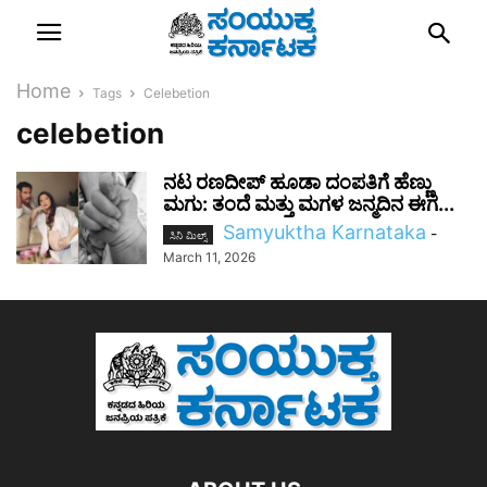
Home
Tags
Celebetion
celebetion
ನಟ ರಣದೀಪ್ ಹೂಡಾ ದಂಪತಿಗೆ ಹೆಣ್ಣು
ಮಗು: ತಂದೆ ಮತ್ತು ಮಗಳ ಜನ್ಮದಿನ ಈಗ...
Samyuktha Karnataka
-
ಸಿನಿ ಮಿಲ್ಸ್
March 11, 2026