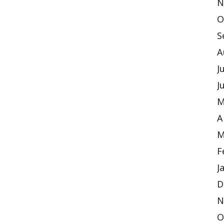
N
O
S
A
J
J
M
A
M
F
J
D
N
O