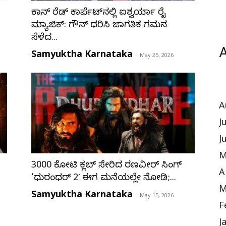
ಕಾನ್ ರೆಡ್ ಕಾರ್ಪೆಟ್‌ನಲ್ಲಿ ಐಶ್ವರ್ಯಾ ರೈ
ಮ್ಯಾಜಿಕ್: ಗೌನ್ ಧರಿಸಿ ಜಾಗತಿಕ ಗಮನ
ಸೆಳೆದ...
A
Samyuktha Karnataka
-
May 25, 2026
A
J
J
M
₹3000 ಕೋಟಿ ಕ್ಲಬ್ ಸೇರಿದ ರಣವೀರ್ ಸಿಂಗ್
A
‘ಧುರಂಧರ್ 2′ ಈಗ ಮನೆಯಲ್ಲೇ ನೋಡಿ;...
M
Samyuktha Karnataka
-
May 15, 2026
F
J