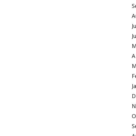
S
A
J
J
M
A
M
F
J
D
N
O
S