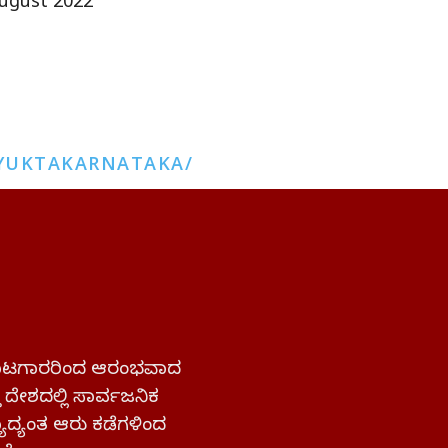
ugust 2022
YUKTAKARNATAKA/
 ಹೋರಾಟಗಾರರಿಂದ ಆರಂಭವಾದ
್ತ ದೇಶದಲ್ಲಿ ಸಾರ್ವಜನಿಕ
ಜ್ಯಾದ್ಯಂತ ಆರು ಕಡೆಗಳಿಂದ