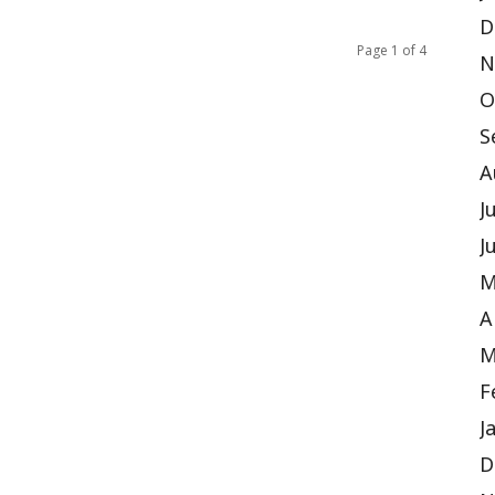
D
Page 1 of 4
N
O
S
A
J
J
M
A
M
F
J
D