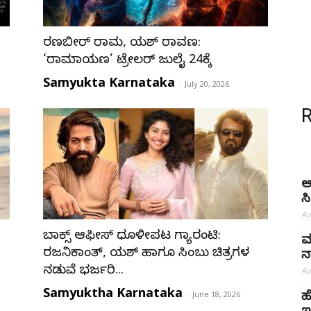
ರಣಬೀರ್ ರಾಮ, ಯಶ್ ರಾವಣ:
‘ರಾಮಾಯಣ’ ಟ್ರೇಲರ್ ಜುಲೈ 24ಕ್ಕೆ
Samyukta Karnataka
-
July 20, 2026
ಅ
ಸ
Au
ಬಾಕ್ಸ್ ಆಫೀಸ್ ಧೂಳೀಪಟ ಗ್ಯಾರಂಟಿ:
ಮ
ರಜನಿಕಾಂತ್, ಯಶ್ ಹಾಗೂ ಸಿಂಬು ಚಿತ್ರಗಳ
ನ
ನಡುವೆ ಭರ್ಜರಿ...
Au
Samyuktha Karnataka
-
June 18, 2026
ಹ