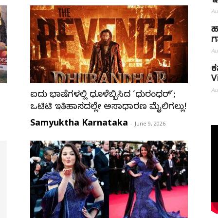
ಇ
Au
ಹ
ಗ
Au
ಕ
V
Au
ಐದು ಭಾಷೆಗಳಲ್ಲಿ ಧೂಳೆಬ್ಬಿಸಿದ ‘ಧುರಂಧರ್’;
ಒಟಿಟಿ ಇತಿಹಾಸದಲ್ಲೇ ಅಸಾಧಾರಣ ಮೈಲಿಗಲ್ಲು!
Samyuktha Karnataka
-
June 9, 2026