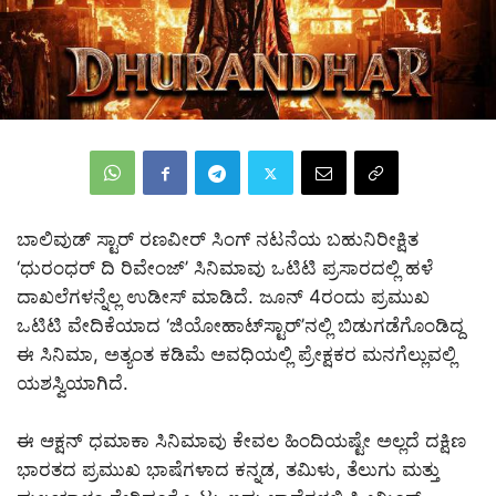
ಬಾಲಿವುಡ್ ಸ್ಟಾರ್ ರಣವೀರ್ ಸಿಂಗ್ ನಟನೆಯ ಬಹುನಿರೀಕ್ಷಿತ
‘ಧುರಂಧರ್ ದಿ ರಿವೇಂಜ್’ ಸಿನಿಮಾವು ಒಟಿಟಿ ಪ್ರಸಾರದಲ್ಲಿ ಹಳೆ
ದಾಖಲೆಗಳನ್ನೆಲ್ಲ ಉಡೀಸ್ ಮಾಡಿದೆ. ಜೂನ್ 4ರಂದು ಪ್ರಮುಖ
ಒಟಿಟಿ ವೇದಿಕೆಯಾದ ‘ಜಿಯೋಹಾಟ್‌ಸ್ಟಾರ್‌’ನಲ್ಲಿ ಬಿಡುಗಡೆಗೊಂಡಿದ್ದ
ಈ ಸಿನಿಮಾ, ಅತ್ಯಂತ ಕಡಿಮೆ ಅವಧಿಯಲ್ಲಿ ಪ್ರೇಕ್ಷಕರ ಮನಗೆಲ್ಲುವಲ್ಲಿ
ಯಶಸ್ವಿಯಾಗಿದೆ.
ಈ ಆಕ್ಷನ್ ಧಮಾಕಾ ಸಿನಿಮಾವು ಕೇವಲ ಹಿಂದಿಯಷ್ಟೇ ಅಲ್ಲದೆ ದಕ್ಷಿಣ
ಭಾರತದ ಪ್ರಮುಖ ಭಾಷೆಗಳಾದ ಕನ್ನಡ, ತಮಿಳು, ತೆಲುಗು ಮತ್ತು