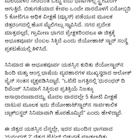
ಮಲಯಾಳಂ ಸೇರಿದಂತೆ ಒಟ್ಟು ಐದು ಭಾಷೆಗಳಲ್ಲಿ ಸ್ಟ್ರೀಮಿಂಗ್
ಆಗುತ್ತಿದೆ. ಬಿಡುಗಡೆಯಾದ ಕೇವಲ ಒಂದೇ ವಾರದೊಳಗೆ ಬರೋಬ್ಬರಿ
5 ಕೋಟಿಗೂ ಅಧಿಕ ವೀಕ್ಷಣೆ (ವ್ಯೂಸ್) ಪಡೆಯುವ ಮೂಲಕ
ಚಿತ್ರರಂಗದಲ್ಲಿ ಹೊಸ ಮೈಲಿಗಲ್ಲು ಸ್ಥಾಪಿಸಿದೆ. ನಗರ ಪ್ರದೇಶ
ಮಾತ್ರವಲ್ಲದೆ, ಗ್ರಾಮೀಣ ಭಾಗದ ಪ್ರೇಕ್ಷಕರಿಂದಲೂ ಈ ಚಿತ್ರಕ್ಕೆ
ಅಭೂತಪೂರ್ವ ಬೆಂಬಲ ಸಿಕ್ಕಿದೆ ಎಂದು ಜಿಯೋಹಾಟ್‌ ಸ್ಟಾರ್ ಸಂಸ್ಥೆ
ಪ್ರಕಟಣೆಯಲ್ಲಿ ತಿಳಿಸಿದೆ.
ಸಿನಿಮಾದ ಈ ಅಭೂತಪೂರ್ವ ಯಶಸ್ಸಿನ ಕುರಿತು ಜಿಯೋಸ್ಟಾರ್‌ನ
ಹಿಂದಿ ಮತ್ತು ಆಂಗ್ಲ ಭಾಷೆಯ ವ್ಯವಹಾರಗಳ ಮುಖ್ಯಸ್ಥರಾದ ಅಲೋಕ್
ಜೈನ್ ಸಂತಸ ವ್ಯಕ್ತಪಡಿಸಿದ್ದಾರೆ. “ಒಟಿಟಿ ಜಗತ್ತಿನಲ್ಲಿ ‘ಧುರಂಧರ್ ದಿ
ರಿವೆಂಜ್’ ಸಿನಿಮಾಗೆ ಸಿಕ್ಕಿರುವ ಪ್ರತಿಕ್ರಿಯೆ ನಿಜಕ್ಕೂ
ಅಸಾಧಾರಣವಾದದ್ದು. ಮೊದಲ ವಾರದಲ್ಲೇ 5 ಕೋಟಿ ವೀಕ್ಷಣೆ
ದಾಟುವ ಮೂಲಕ ಇದು ಜಿಯೋಹಾಟ್‌ಸ್ಟಾರ್‌ನ ಸಾರ್ವಕಾಲಿಕ
ಬ್ಲಾಕ್‌ಬಸ್ಟರ್ ಸಿನಿಮಾವಾಗಿ ಹೊರಹೊಮ್ಮಿದೆ” ಎಂದು ಹೇಳಿದ್ದಾರೆ.
ಈ ಚಿತ್ರದ ಯಶಸ್ಸಿನ ಬೆನ್ನಲ್ಲೇ, ಇದರ ಮುಂದಿನ ಭಾಗವಾದ
‘ಧುರಂಧರ್ 2’ ಚಿತ್ರದ ಟೈಟಲ್ ಬಿಡುಗಡೆ ಮಾಡಲಾಗಿತ್ತು.