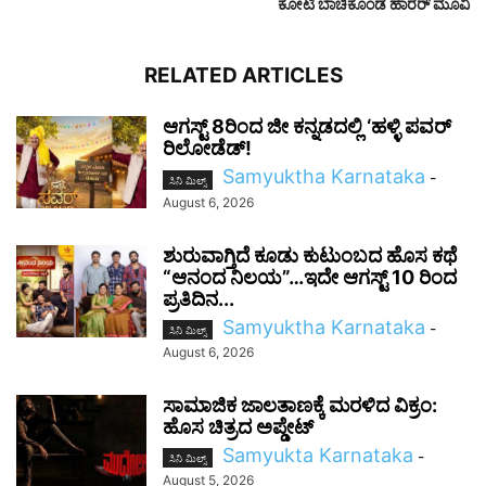
ಕೋಟಿ ಬಾಚಿಕೊಂಡ ಹಾರರ್ ಮೂವಿ
RELATED ARTICLES
ಆಗಸ್ಟ್ 8ರಿಂದ ಜೀ ಕನ್ನಡದಲ್ಲಿ ‘ಹಳ್ಳಿ ಪವರ್
ರಿಲೋಡೆಡ್!
Samyuktha Karnataka
-
ಸಿನಿ ಮಿಲ್ಸ್
August 6, 2026
ಶುರುವಾಗ್ತಿದೆ ಕೂಡು ಕುಟುಂಬದ ಹೊಸ ಕಥೆ
“ಆನಂದ ನಿಲಯ”…ಇದೇ ಆಗಸ್ಟ್ 10 ರಿಂದ
ಪ್ರತಿದಿನ...
Samyuktha Karnataka
-
ಸಿನಿ ಮಿಲ್ಸ್
August 6, 2026
ಸಾಮಾಜಿಕ ಜಾಲತಾಣಕ್ಕೆ ಮರಳಿದ ವಿಕ್ರಂ:
ಹೊಸ ಚಿತ್ರದ ಅಪ್ಡೇಟ್
Samyukta Karnataka
-
ಸಿನಿ ಮಿಲ್ಸ್
August 5, 2026