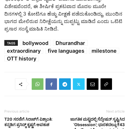
ವಿಶೇಷವೆಂದರೆ, ಈ ಶೀರ್ಷಿಕೆ ಪ್ರಕಟವಾದ ಮೊದಲ ಮೂರೇ
ದಿನಗಳಲ್ಲಿ 3 ಕೋಟಿಗೂ ಹೆಚ್ಚು ವೀಕ್ಷಣೆ ಪಡೆದುಕೊಂಡಿದ್ದು, ಮುಂದಿನ
ಭಾಗದ ಮೇಲಿರುವ ನಿರೀಕ್ಷೆಯನ್ನು ದುಪ್ಪಟ್ಟು ಮಾಡಿದೆ ಎಂದು ಒಟಿಟಿ
ಪ್ರಸಾರ ಸಂಸ್ಥೆ ಮಾಹಿತಿ ನೀಡಿದೆ.
bollywood
Dhurandhar
TAGS
extraordinary
five languages
milestone
OTT history
Previous article
Next article
T20 ಸರಣಿಗೆ ಸಿರಾಜ್‌ಗೆ ವಿಶ್ರಾಂತಿ:
ಜಾಗತಿಕ ಮಟ್ಟದಲ್ಲಿ ಸೆನ್ಸೇಷನ್ ಸೃಷ್ಟಿಸಿದ
ಕನ್ನಡಿಗ ಪ್ರಸಿದ್ಧ್ ಕೃಷ್ಣಗೆ ಅವಕಾಶ
‘Obsession’; ಭಾರತದಲ್ಲೂ ₹43