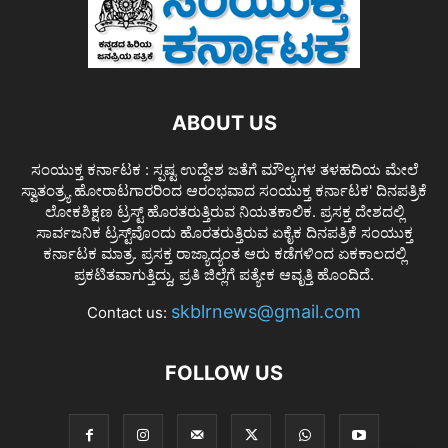
ABOUT US
ಸಂಯುಕ್ತ ಕರ್ನಾಟಕ : ಸ್ಪಷ್ಟ ಉದ್ದೇಶ ಜತೆಗೆ ಮೌಲ್ಯಗಳ ತಳಹದಿಯ ಮೇಲೆ
ಸ್ವಾತಂತ್ರ್ಯ ಹೋರಾಟಗಾರರಿಂದ ಆರಂಭವಾದ ಸಂಯುಕ್ತ ಕರ್ನಾಟಕ' ದಿನಪತ್ರಿಕೆ
ಲೋಕಶಿಕ್ಷಣ ಟ್ರಸ್ಟ್ ಹೊರತರುತ್ತಿರುವ ನಿಯತಕಾಲಿಕ. ಪ್ರಸಕ್ತ ದೇಶದಲ್ಲಿ
ಸಾರ್ವಜನಿಕ ಟ್ರಸ್ಟ್‌ವೊಂದು ಹೊರತರುತ್ತಿರುವ ಏಕೈಕ ದಿನಪತ್ರಿಕೆ ಸಂಯುಕ್ತ
ಕರ್ನಾಟಕ ಮಾತ್ರ. ಪ್ರಸಕ್ತ ರಾಜ್ಯಾದ್ಯಂತ ಆರು ಕಡೆಗಳಿಂದ ಏಕಕಾಲದಲ್ಲಿ
ಪ್ರಕಟಿತವಾಗುತ್ತಿದ್ದು, ಪ್ರತಿ ಜಿಲ್ಲೆಗೆ ಪತ್ಯೇಕ ಆವೃತ್ತಿ ಹೊಂದಿದೆ.
skblrnews@gmail.com
Contact us:
FOLLOW US