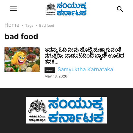
Home
Tags
Bad food
bad food
ಇದನ್ನು ಓದಿ ನೀವು ಹೊಟ್ಟೆ ಹುಣ್ಣಾಗುವಂತೆ
ನಗುತ್ತಿರಾ: ಬಾಡೂಟದಿಂದ ಬ್ಯಾಡ್ ಊಟದ
ತನಕ…
Samyuktha Karnataka
-
ಆಹಾರ
May 18, 2026