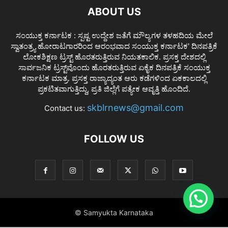
ABOUT US
ಸಂಯುಕ್ತ ಕರ್ನಾಟಕ : ಸ್ಪಷ್ಟ ಉದ್ದೇಶ ಜತೆಗೆ ಮೌಲ್ಯಗಳ ತಳಹದಿಯ ಮೇಲೆ
ಸ್ವಾತಂತ್ರ್ಯ ಹೋರಾಟಗಾರರಿಂದ ಆರಂಭವಾದ ಸಂಯುಕ್ತ ಕರ್ನಾಟಕ' ದಿನಪತ್ರಿಕೆ
ಲೋಕಶಿಕ್ಷಣ ಟ್ರಸ್ಟ್ ಹೊರತರುತ್ತಿರುವ ನಿಯತಕಾಲಿಕ. ಪ್ರಸಕ್ತ ದೇಶದಲ್ಲಿ
ಸಾರ್ವಜನಿಕ ಟ್ರಸ್ಟ್‌ವೊಂದು ಹೊರತರುತ್ತಿರುವ ಏಕೈಕ ದಿನಪತ್ರಿಕೆ ಸಂಯುಕ್ತ
ಕರ್ನಾಟಕ ಮಾತ್ರ. ಪ್ರಸಕ್ತ ರಾಜ್ಯಾದ್ಯಂತ ಆರು ಕಡೆಗಳಿಂದ ಏಕಕಾಲದಲ್ಲಿ
ಪ್ರಕಟಿತವಾಗುತ್ತಿದ್ದು, ಪ್ರತಿ ಜಿಲ್ಲೆಗೆ ಪತ್ಯೇಕ ಆವೃತ್ತಿ ಹೊಂದಿದೆ.
skblrnews@gmail.com
Contact us:
FOLLOW US
© Samyukta Karnataka