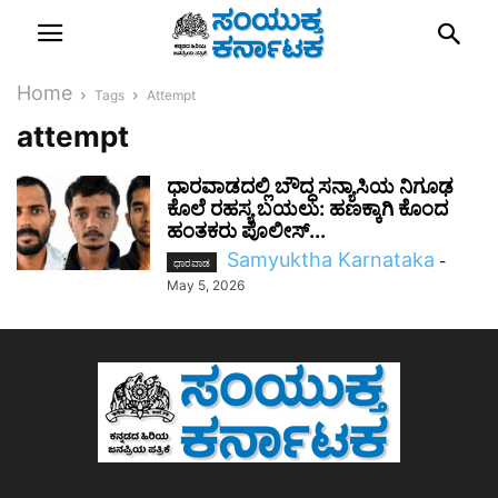
Home
Tags
Attempt
attempt
ಧಾರವಾಡದಲ್ಲಿ ಬೌದ್ಧ ಸನ್ಯಾಸಿಯ ನಿಗೂಢ
ಕೊಲೆ ರಹಸ್ಯ ಬಯಲು: ಹಣಕ್ಕಾಗಿ ಕೊಂದ
ಹಂತಕರು ಪೊಲೀಸ್...
Samyuktha Karnataka
-
ಧಾರವಾಡ
May 5, 2026