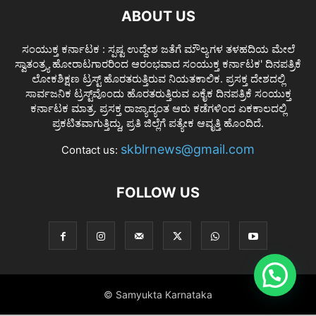
ABOUT US
ಸಂಯುಕ್ತ ಕರ್ನಾಟಕ : ಸ್ಪಷ್ಟ ಉದ್ದೇಶ ಜತೆಗೆ ಮೌಲ್ಯಗಳ ತಳಹದಿಯ ಮೇಲೆ
ಸ್ವಾತಂತ್ರ್ಯ ಹೋರಾಟಗಾರರಿಂದ ಆರಂಭವಾದ ಸಂಯುಕ್ತ ಕರ್ನಾಟಕ' ದಿನಪತ್ರಿಕೆ
ಲೋಕಶಿಕ್ಷಣ ಟ್ರಸ್ಟ್ ಹೊರತರುತ್ತಿರುವ ನಿಯತಕಾಲಿಕ. ಪ್ರಸಕ್ತ ದೇಶದಲ್ಲಿ
ಸಾರ್ವಜನಿಕ ಟ್ರಸ್ಟ್‌ವೊಂದು ಹೊರತರುತ್ತಿರುವ ಏಕೈಕ ದಿನಪತ್ರಿಕೆ ಸಂಯುಕ್ತ
ಕರ್ನಾಟಕ ಮಾತ್ರ. ಪ್ರಸಕ್ತ ರಾಜ್ಯಾದ್ಯಂತ ಆರು ಕಡೆಗಳಿಂದ ಏಕಕಾಲದಲ್ಲಿ
ಪ್ರಕಟಿತವಾಗುತ್ತಿದ್ದು, ಪ್ರತಿ ಜಿಲ್ಲೆಗೆ ಪತ್ಯೇಕ ಆವೃತ್ತಿ ಹೊಂದಿದೆ.
skblrnews@gmail.com
Contact us:
FOLLOW US
© Samyukta Karnataka