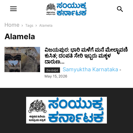
Home
Tags
Alamela
Alamela
ವಿಜಯಪುರ: ಭಾರಿ ಮಳೆಗೆ ಮನೆ ಮೇಲ್ಛಾವಣಿ
ಕುಸಿತ; ದಂಪತಿ ಸೇರಿ ಇಬ್ಬರು ಮಕ್ಕಳ
ದಾರುಣ...
Samyuktha Karnataka
-
ವಿಜಯಪುರ
May 15, 2026