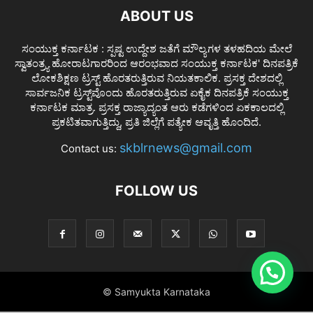
ABOUT US
ಸಂಯುಕ್ತ ಕರ್ನಾಟಕ : ಸ್ಪಷ್ಟ ಉದ್ದೇಶ ಜತೆಗೆ ಮೌಲ್ಯಗಳ ತಳಹದಿಯ ಮೇಲೆ
ಸ್ವಾತಂತ್ರ್ಯ ಹೋರಾಟಗಾರರಿಂದ ಆರಂಭವಾದ ಸಂಯುಕ್ತ ಕರ್ನಾಟಕ' ದಿನಪತ್ರಿಕೆ
ಲೋಕಶಿಕ್ಷಣ ಟ್ರಸ್ಟ್ ಹೊರತರುತ್ತಿರುವ ನಿಯತಕಾಲಿಕ. ಪ್ರಸಕ್ತ ದೇಶದಲ್ಲಿ
ಸಾರ್ವಜನಿಕ ಟ್ರಸ್ಟ್‌ವೊಂದು ಹೊರತರುತ್ತಿರುವ ಏಕೈಕ ದಿನಪತ್ರಿಕೆ ಸಂಯುಕ್ತ
ಕರ್ನಾಟಕ ಮಾತ್ರ. ಪ್ರಸಕ್ತ ರಾಜ್ಯಾದ್ಯಂತ ಆರು ಕಡೆಗಳಿಂದ ಏಕಕಾಲದಲ್ಲಿ
ಪ್ರಕಟಿತವಾಗುತ್ತಿದ್ದು, ಪ್ರತಿ ಜಿಲ್ಲೆಗೆ ಪತ್ಯೇಕ ಆವೃತ್ತಿ ಹೊಂದಿದೆ.
skblrnews@gmail.com
Contact us:
FOLLOW US
© Samyukta Karnataka