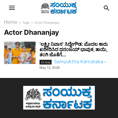
Home
Tags
Actor Dhananjay
Actor Dhananjay
‘ಲಕ್ಷ್ಮೀ ನಿವಾಸ’ ಸಿದ್ದೇಗೌಡ: ಮೊದಲ ಕಾರು
ಖರೀದಿಸಿದ ಧನಂಜಯ್‌ ಭಾವುಕ, ತಾಯಿ,
ತಂಗಿ ಜೊತೆಗೆ...
Samyuktha Karnataka
-
ಸಿನಿ ಮಿಲ್ಸ್
May 12, 2026