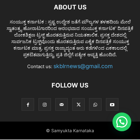
ABOUT US
ಸಂಯುಕ್ತ ಕರ್ನಾಟಕ : ಸ್ಪಷ್ಟ ಉದ್ದೇಶ ಜತೆಗೆ ಮೌಲ್ಯಗಳ ತಳಹದಿಯ ಮೇಲೆ
ಸ್ವಾತಂತ್ರ್ಯ ಹೋರಾಟಗಾರರಿಂದ ಆರಂಭವಾದ ಸಂಯುಕ್ತ ಕರ್ನಾಟಕ' ದಿನಪತ್ರಿಕೆ
ಲೋಕಶಿಕ್ಷಣ ಟ್ರಸ್ಟ್ ಹೊರತರುತ್ತಿರುವ ನಿಯತಕಾಲಿಕ. ಪ್ರಸಕ್ತ ದೇಶದಲ್ಲಿ
ಸಾರ್ವಜನಿಕ ಟ್ರಸ್ಟ್‌ವೊಂದು ಹೊರತರುತ್ತಿರುವ ಏಕೈಕ ದಿನಪತ್ರಿಕೆ ಸಂಯುಕ್ತ
ಕರ್ನಾಟಕ ಮಾತ್ರ. ಪ್ರಸಕ್ತ ರಾಜ್ಯಾದ್ಯಂತ ಆರು ಕಡೆಗಳಿಂದ ಏಕಕಾಲದಲ್ಲಿ
ಪ್ರಕಟಿತವಾಗುತ್ತಿದ್ದು, ಪ್ರತಿ ಜಿಲ್ಲೆಗೆ ಪತ್ಯೇಕ ಆವೃತ್ತಿ ಹೊಂದಿದೆ.
skblrnews@gmail.com
Contact us:
FOLLOW US
© Samyukta Karnataka