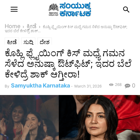
Home
ಕ್ರೀಡೆ
ಕೊಹ್ಲಿ ಫ್ಲೈಯಿಂಗ್ ಕಿಸ್ ಮಧ್ಯೆ ಗಮನ ಸೆಳೆದ ಅನುಷ್ಕಾ ಔಟ್‌ಫಿಟ್;
ಇದರ ಬೆಲೆ ಕೇಳಿದ್ರೆ ಶಾಕ್...
ಕ್ರೀಡೆ
ಸುದ್ದಿ
ದೇಶ
ಕೊಹ್ಲಿ ಫ್ಲೈಯಿಂಗ್ ಕಿಸ್ ಮಧ್ಯೆ ಗಮನ
ಸೆಳೆದ ಅನುಷ್ಕಾ ಔಟ್‌ಫಿಟ್; ಇದರ ಬೆಲೆ
ಕೇಳಿದ್ರೆ ಶಾಕ್ ಆಗ್ತೀರಾ!
Samyuktha Karnataka
268
0
By
-
March 31, 2026