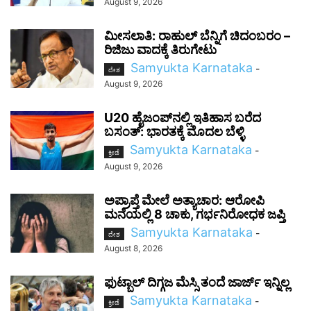
August 9, 2026
ಮೀಸಲಾತಿ: ರಾಹುಲ್ ಬೆನ್ನಿಗೆ ಚಿದಂಬರಂ –
ರಿಜಿಜು ವಾದಕ್ಕೆ ತಿರುಗೇಟು
Samyukta Karnataka
-
ದೇಶ
August 9, 2026
U20 ಹೈಜಂಪ್‌ನಲ್ಲಿ ಇತಿಹಾಸ ಬರೆದ
ಬಸಂತ್: ಭಾರತಕ್ಕೆ ಮೊದಲ ಬೆಳ್ಳಿ
Samyukta Karnataka
-
ಕ್ರೀಡೆ
August 9, 2026
ಅಪ್ರಾಪ್ತೆ ಮೇಲೆ ಅತ್ಯಾಚಾರ: ಆರೋಪಿ
ಮನೆಯಲ್ಲಿ 8 ಚಾಕು, ಗರ್ಭನಿರೋಧಕ ಜಪ್ತಿ
Samyukta Karnataka
-
ದೇಶ
August 8, 2026
ಫುಟ್ಬಾಲ್ ದಿಗ್ಗಜ ಮೆಸ್ಸಿ ತಂದೆ ಜಾರ್ಜ್ ಇನ್ನಿಲ್ಲ
Samyukta Karnataka
-
ಕ್ರೀಡೆ