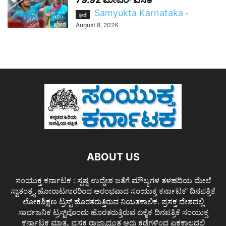
Samyukta Karnataka
-
ಕ್ರೀಡೆ
August 8, 2026
ABOUT US
ಸಂಯುಕ್ತ ಕರ್ನಾಟಕ : ಸ್ಪಷ್ಟ ಉದ್ದೇಶ ಜತೆಗೆ ಮೌಲ್ಯಗಳ ತಳಹದಿಯ ಮೇಲೆ
ಸ್ವಾತಂತ್ರ್ಯ ಹೋರಾಟಗಾರರಿಂದ ಆರಂಭವಾದ ಸಂಯುಕ್ತ ಕರ್ನಾಟಕ' ದಿನಪತ್ರಿಕೆ
ಲೋಕಶಿಕ್ಷಣ ಟ್ರಸ್ಟ್ ಹೊರತರುತ್ತಿರುವ ನಿಯತಕಾಲಿಕ. ಪ್ರಸಕ್ತ ದೇಶದಲ್ಲಿ
ಸಾರ್ವಜನಿಕ ಟ್ರಸ್ಟ್‌ವೊಂದು ಹೊರತರುತ್ತಿರುವ ಏಕೈಕ ದಿನಪತ್ರಿಕೆ ಸಂಯುಕ್ತ
ಕರ್ನಾಟಕ ಮಾತ್ರ. ಪ್ರಸಕ್ತ ರಾಜ್ಯಾದ್ಯಂತ ಆರು ಕಡೆಗಳಿಂದ ಏಕಕಾಲದಲ್ಲಿ