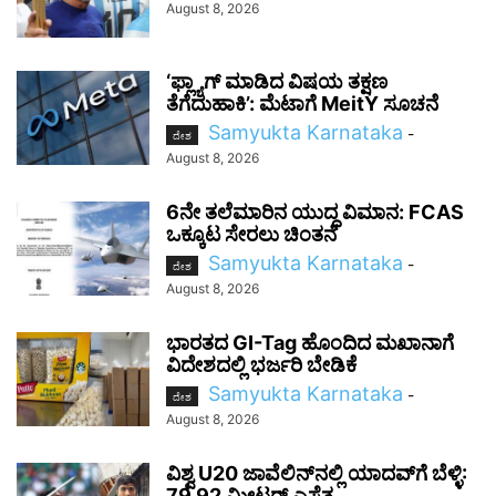
August 8, 2026
‘ಫ್ಲ್ಯಾಗ್ ಮಾಡಿದ ವಿಷಯ ತಕ್ಷಣ
ತೆಗೆದುಹಾಕಿ’: ಮೆಟಾಗೆ MeitY ಸೂಚನೆ
Samyukta Karnataka
-
ದೇಶ
August 8, 2026
6ನೇ ತಲೆಮಾರಿನ ಯುದ್ಧ ವಿಮಾನ: FCAS
ಒಕ್ಕೂಟ ಸೇರಲು ಚಿಂತನೆ
Samyukta Karnataka
-
ದೇಶ
August 8, 2026
ಭಾರತದ GI-Tag ಹೊಂದಿದ ಮಖಾನಾಗೆ
ವಿದೇಶದಲ್ಲಿ ಭರ್ಜರಿ ಬೇಡಿಕೆ
Samyukta Karnataka
-
ದೇಶ
August 8, 2026
ವಿಶ್ವ U20 ಜಾವೆಲಿನ್‌ನಲ್ಲಿ ಯಾದವ್‌ಗೆ ಬೆಳ್ಳಿ:
79.92 ಮೀಟರ್ ಎಸೆತ