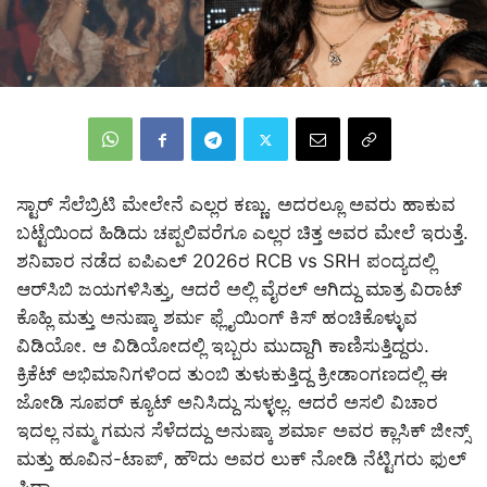
ಸ್ಟಾರ್ ಸೆಲೆಬ್ರಿಟಿ ಮೇಲೇನೆ ಎಲ್ಲರ ಕಣ್ಣು. ಅದರಲ್ಲೂ ಅವರು ಹಾಕುವ
ಬಟ್ಟೆಯಿಂದ ಹಿಡಿದು ಚಪ್ಪಲಿವರೆಗೂ ಎಲ್ಲರ ಚಿತ್ತ ಅವರ ಮೇಲೆ ಇರುತ್ತೆ.
ಶನಿವಾರ ನಡೆದ ಐಪಿಎಲ್​ 2026ರ RCB vs SRH ಪಂದ್ಯದಲ್ಲಿ
ಆರ್​ಸಿಬಿ ಜಯಗಳಿಸಿತ್ತು, ಆದರೆ ಅಲ್ಲಿ ವೈರಲ್ ಆಗಿದ್ದು ಮಾತ್ರ ವಿರಾಟ್
ಕೊಹ್ಲಿ ಮತ್ತು ಅನುಷ್ಕಾ ಶರ್ಮ ಫ್ಲೈಯಿಂಗ್ ಕಿಸ್ ಹಂಚಿಕೊಳ್ಳುವ
ವಿಡಿಯೋ. ಆ ವಿಡಿಯೋದಲ್ಲಿ ಇಬ್ಬರು ಮುದ್ದಾಗಿ ಕಾಣಿಸುತ್ತಿದ್ದರು.
ಕ್ರಿಕೆಟ್ ಅಭಿಮಾನಿಗಳಿಂದ ತುಂಬಿ ತುಳುಕುತ್ತಿದ್ದ ಕ್ರೀಡಾಂಗಣದಲ್ಲಿ ಈ
ಜೋಡಿ ಸೂಪರ್ ಕ್ಯೂಟ್ ಅನಿಸಿದ್ದು ಸುಳ್ಳಲ್ಲ. ಆದರೆ ಅಸಲಿ ವಿಚಾರ
ಇದಲ್ಲ ನಮ್ಮ ಗಮನ ಸೆಳೆದದ್ದು ಅನುಷ್ಕಾ ಶರ್ಮಾ ಅವರ ಕ್ಲಾಸಿಕ್ ಜೀನ್ಸ್
ಮತ್ತು ಹೂವಿನ-ಟಾಪ್, ಹೌದು ಅವರ ಲುಕ್ ನೋಡಿ ನೆಟ್ಟಿಗರು ಫುಲ್