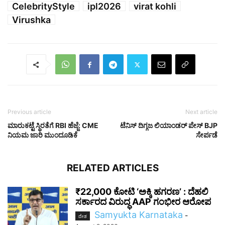
CelebrityStyle
ipl2026
virat kohli
Virushka
Previous article
Next article
ಮಾರುಕಟ್ಟೆ ಸ್ಥಿರತೆಗೆ RBI ಹೆಜ್ಜೆ: CME
ಟೆನಿಸ್ ದಿಗ್ಗಜ ಲಿಯಾಂಡರ್ ಪೇಸ್ BJP
ನಿಯಮ ಜಾರಿ ಮುಂದೂಡಿಕೆ
ಸೇರ್ಪಡೆ
RELATED ARTICLES
₹22,000 ಕೋಟಿ ‘ಅಕ್ಕಿ ಹಗರಣ’ : ದೆಹಲಿ
ಸರ್ಕಾರದ ವಿರುದ್ಧ AAP ಗಂಭೀರ ಆರೋಪ
Samyukta Karnataka
-
ದೇಶ