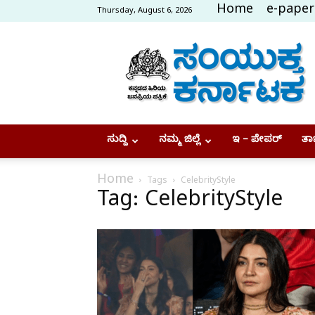
Home
e-paper
Thursday, August 6, 2026
Samyukta
Karnataka
ಸುದ್ದಿ
ನಮ್ಮ ಜಿಲ್ಲೆ
ಇ – ಪೇಪರ್
ತಾಜ
Home
Tags
CelebrityStyle
Tag: CelebrityStyle