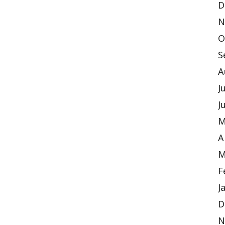
D
N
O
S
A
J
J
M
A
M
F
J
D
N