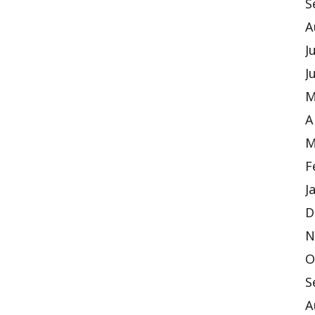
S
A
J
J
M
A
M
F
J
D
N
O
S
A