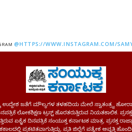
@HTTPS://WWW.INSTAGRAM.COM/SAM
AGRAM
ಪಷ್ಟ ಉದ್ದೇಶ ಜತೆಗೆ ಮೌಲ್ಯಗಳ ತಳಹದಿಯ ಮೇಲೆ ಸ್ವಾತಂತ್ರ್ಯ
ಪತ್ರಿಕೆ ಲೋಕಶಿಕ್ಷಣ ಟ್ರಸ್ಟ್ ಹೊರತರುತ್ತಿರುವ ನಿಯತಕಾಲಿಕ. ಪ್ರಸಕ
್ತಿರುವ ಏಕೈಕ ದಿನಪತ್ರಿಕೆ ಸಂಯುಕ್ತ ಕರ್ನಾಟಕ ಮಾತ್ರ. ಪ್ರಸಕ್ತ ರಾ
ಕಾಲದಲ್ಲಿ ಪ್ರಕಟಿತವಾಗುತ್ತಿದ್ದು, ಪ್ರತಿ ಜಿಲ್ಲೆಗೆ ಪತ್ಯೇಕ ಆವೃತ್ತಿ ಹೊಂದಿ