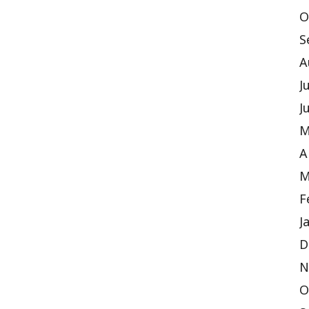
O
S
A
J
J
M
A
M
F
J
D
N
O