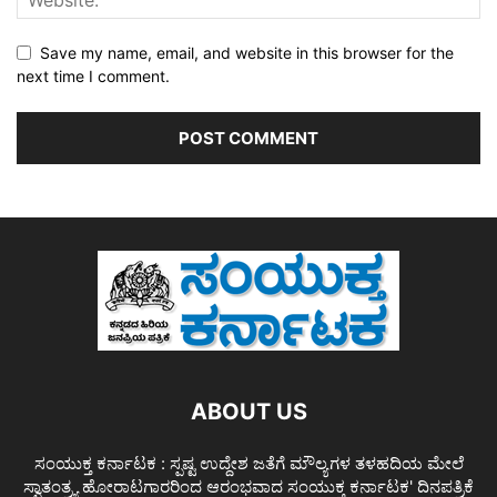
Save my name, email, and website in this browser for the
next time I comment.
ABOUT US
ಸಂಯುಕ್ತ ಕರ್ನಾಟಕ : ಸ್ಪಷ್ಟ ಉದ್ದೇಶ ಜತೆಗೆ ಮೌಲ್ಯಗಳ ತಳಹದಿಯ ಮೇಲೆ
ಸ್ವಾತಂತ್ರ್ಯ ಹೋರಾಟಗಾರರಿಂದ ಆರಂಭವಾದ ಸಂಯುಕ್ತ ಕರ್ನಾಟಕ' ದಿನಪತ್ರಿಕೆ