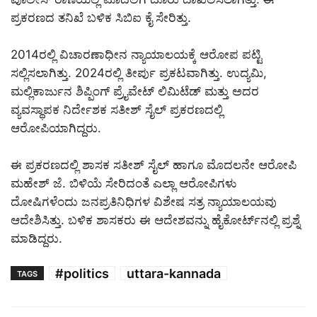
ಪ್ರಕರಣದ ತನಿಖೆ ಬಳಿಕ ಸಿಬಿಐ ಕೈ ಸೇರಿತ್ತು.
2014ರಲ್ಲಿ ವಿಚಾರಣಾಧೀನ ನ್ಯಾಯಾಲಯಕ್ಕೆ ಆರೋಪ ಪಟ್ಟಿ
ಸಲ್ಲಿಸಲಾಗಿತ್ತು. 2024ರಲ್ಲಿ ತೀರ್ಪು ಪ್ರಕಟವಾಗಿತ್ತು. ಉದ್ಯಮಿ,
ಮಲ್ಲಿಕಾರ್ಜುನ ಶಿಪ್ಪಿಂಗ್‌ ಪ್ರೈವೇಟ್‌ ಲಿಮಿಟೆಡ್‌ ಮತ್ತು ಅದರ
ವ್ಯವಸ್ಥಾಪಕ ನಿರ್ದೇಶಕ ಸತೀಶ್‌ ಸೈಲ್‌ ಪ್ರಕರಣದಲ್ಲಿ
ಆರೋಪಿಯಾಗಿದ್ದರು.
ಈ ಪ್ರಕರಣದಲ್ಲಿ ಶಾಸಕ ಸತೀಶ್‌ ಸೈಲ್‌ ಹಾಗೂ ಮೊದಲನೇ ಆರೋಪಿ
ಮಹೇಶ್‌ ಜೆ. ಬಿಳಿಯೆ ಸೇರಿದಂತೆ ಎಲ್ಲಾ ಆರೋಪಿಗಳು
ದೋಷಿಗಳೆಂದು ಜನಪ್ರತಿನಿಧಿಗಳ ವಿಶೇಷ ಸತ್ರ ನ್ಯಾಯಾಲಯವು
ಆದೇಶಿಸಿತ್ತು. ಬಳಿಕ ಶಾಸಕರು ಈ ಆದೇಶವನ್ನು ಹೈಕೋರ್ಟ್‌ನಲ್ಲಿ ಪ್ರಶ್ನೆ
ಮಾಡಿದ್ದರು.
#politics
uttara-kannada
TAGS