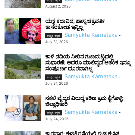
ಉತ್ತರ ಕನ್ನಡ
August 2, 2026
ಯಕ್ಷ ಕಲಾವಿದ, ಹಾಸ್ಯ ಚಕ್ರವರ್ತಿ
ಕಾಸರಕೋಡ ಇನ್ನಿಲ್ಲ
Samyukta Karnataka
-
ಉತ್ತರ ಕನ್ನಡ
July 31, 2026
ಕಾಳಿ ನದಿಯ ನೀರಿನ ಗುಣಮಟ್ಟದಲ್ಲಿ
ಸುಧಾರಣೆ: ಆದರೂ ಮಾಲಿನ್ಯದ ಆತಂಕ ಇನ್ನೂ
ಸಂಪೂರ್ಣ ದೂರವಾಗಿಲ್ಲ
Samyukta Karnataka
-
ಉತ್ತರ ಕನ್ನಡ
July 31, 2026
ನಕಲಿ ವೈದ್ಯರ ವಿರುದ್ಧ ಕಠಿಣ ಕ್ರಮ ಕೈಗೊಳ್ಳಿ:
ಜಿಲ್ಲಾಧಿಕಾರಿ
Samyukta Karnataka
-
ಉತ್ತರ ಕನ್ನಡ
July 24, 2026
ಕಾರವಾರ: ಕಳಚೆ ರಸ್ತೆಯಲ್ಲಿ ಗುಡ್ಡ ಕುಸಿತ