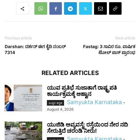
Previous article
Next article
Darshan: ದರ್ಶನ್‌ ಈಗ ಕೈದಿ ನಂಬರ್‌
Fastag: 3 ಸಾವಿರ ರೂ. ವಾರ್ಷಿಕ
7314
ಟೋಲ್‌ ಪಾಸ್‌ ಪ್ರಾರಂಭ
RELATED ARTICLES
ಯುವ ಪ್ರತಿಭೆ ಸುಜಾತಾಗೆ ರಾಷ್ಟ್ರಪತಿ
ಕಾರ್ಯಕ್ರಮಕ್ಕೆ ಆಹ್ವಾನ
Samyukta Karnataka
-
ಉತ್ತರ ಕನ್ನಡ
August 4, 2026
ಯುಜಿಡಿ ಅವ್ಯವಸ್ಥೆ: ರಸ್ತೆಯಿಂದ ನೇರ ನದಿ
ಸೇರುತ್ತಿದೆ ಚರಂಡಿ ನೀರು!
Samyukta Karnataka
-