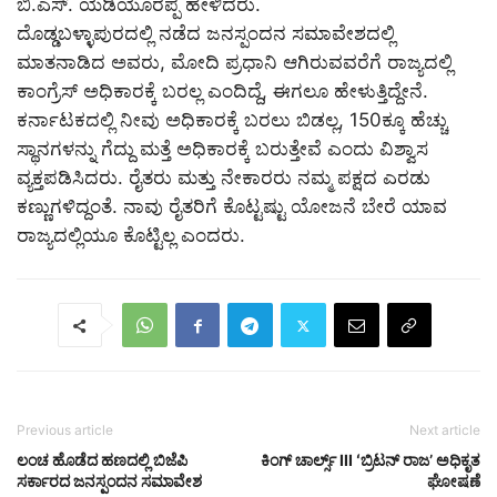
ಬಿ.ಎಸ್. ಯಡಿಯೂರಪ್ಪ ಹೇಳಿದರು.
ದೊಡ್ಡಬಳ್ಳಾಪುರದಲ್ಲಿ ನಡೆದ ಜನಸ್ಪಂದನ ಸಮಾವೇಶದಲ್ಲಿ
ಮಾತನಾಡಿದ ಅವರು, ಮೋದಿ ಪ್ರಧಾನಿ ಆಗಿರುವವರೆಗೆ ರಾಜ್ಯದಲ್ಲಿ
ಕಾಂಗ್ರೆಸ್ ಅಧಿಕಾರಕ್ಕೆ ಬರಲ್ಲ ಎಂದಿದ್ದೆ, ಈಗಲೂ ಹೇಳುತ್ತಿದ್ದೇನೆ.
ಕರ್ನಾಟಕದಲ್ಲಿ ನೀವು ಅಧಿಕಾರಕ್ಕೆ ಬರಲು ಬಿಡಲ್ಲ,‌ 150ಕ್ಕೂ ಹೆಚ್ಚು
ಸ್ಥಾನಗಳನ್ನು ಗೆದ್ದು ಮತ್ತೆ ಅಧಿಕಾರಕ್ಕೆ ಬರುತ್ತೇವೆ ಎಂದು ವಿಶ್ವಾಸ
ವ್ಯಕ್ತಪಡಿಸಿದರು. ರೈತರು ಮತ್ತು ನೇಕಾರರು ನಮ್ಮ ಪಕ್ಷದ ಎರಡು
ಕಣ್ಣುಗಳಿದ್ದಂತೆ. ನಾವು ರೈತರಿಗೆ ಕೊಟ್ಟಷ್ಟು ಯೋಜನೆ ಬೇರೆ ಯಾವ
ರಾಜ್ಯದಲ್ಲಿಯೂ ಕೊಟ್ಟಿಲ್ಲ ಎಂದರು.
Previous article
Next article
ಲಂಚ ಹೊಡೆದ ಹಣದಲ್ಲಿ ಬಿಜೆಪಿ
ಕಿಂಗ್ ಚಾರ್ಲ್ಸ್ III ʻಬ್ರಿಟನ್‌ ರಾಜʼ ಅಧಿಕೃತ
ಸರ್ಕಾರದ ಜನಸ್ಪಂದನ ಸಮಾವೇಶ
ಘೋಷಣೆ