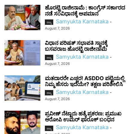
ಹೊರಟ್ಟಿ ರಾಜೀನಾಮೆ : ಕಾಂಗ್ರೆಸ್ ಸರ್ಕಾರದ
ನಡೆ ಸಂವಿಧಾನಕ್ಕೆ ಅಪಮಾನ
Samyukta Karnataka
-
ರಾಜ್ಯ
August 7, 2026
ವಿಧಾನ ಪರಿಷತ್ ಸಭಾಪತಿ ಸ್ಥಾನಕ್ಕೆ
ಬಸವರಾಜ ಹೊರಟ್ಟಿ ರಾಜೀನಾಮೆ
Samyukta Karnataka
-
ರಾಜ್ಯ
August 7, 2026
ಮತದಾರರೇ ಎಚ್ಚರ! ASDDO ಪಟ್ಟಿಯಲ್ಲಿ
ನಿಮ್ಮ ಹೆಸರು ಇದೆಯೇ? ತಕ್ಷಣ ಪರಿಶೀಲಿಸಿ
Samyukta Karnataka
-
ರಾಜ್ಯ
August 7, 2026
ಪ್ರವೀಣ್ ನೆಟ್ಟಾರು ಹತ್ಯೆ ಪ್ರಕರಣ: ಪ್ರಮುಖ
ಆರೋಪಿ ಉಮರ್ ಫಾರೂಕ್ ಬಂಧನ
Samyukta Karnataka
-
ರಾಜ್ಯ