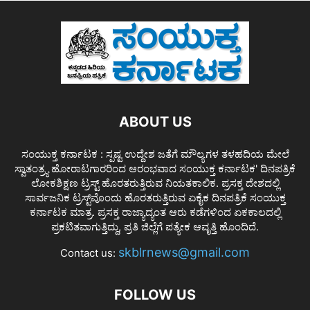
ABOUT US
ಸಂಯುಕ್ತ ಕರ್ನಾಟಕ : ಸ್ಪಷ್ಟ ಉದ್ದೇಶ ಜತೆಗೆ ಮೌಲ್ಯಗಳ ತಳಹದಿಯ ಮೇಲೆ
ಸ್ವಾತಂತ್ರ್ಯ ಹೋರಾಟಗಾರರಿಂದ ಆರಂಭವಾದ ಸಂಯುಕ್ತ ಕರ್ನಾಟಕ' ದಿನಪತ್ರಿಕೆ
ಲೋಕಶಿಕ್ಷಣ ಟ್ರಸ್ಟ್ ಹೊರತರುತ್ತಿರುವ ನಿಯತಕಾಲಿಕ. ಪ್ರಸಕ್ತ ದೇಶದಲ್ಲಿ
ಸಾರ್ವಜನಿಕ ಟ್ರಸ್ಟ್‌ವೊಂದು ಹೊರತರುತ್ತಿರುವ ಏಕೈಕ ದಿನಪತ್ರಿಕೆ ಸಂಯುಕ್ತ
ಕರ್ನಾಟಕ ಮಾತ್ರ. ಪ್ರಸಕ್ತ ರಾಜ್ಯಾದ್ಯಂತ ಆರು ಕಡೆಗಳಿಂದ ಏಕಕಾಲದಲ್ಲಿ
ಪ್ರಕಟಿತವಾಗುತ್ತಿದ್ದು, ಪ್ರತಿ ಜಿಲ್ಲೆಗೆ ಪತ್ಯೇಕ ಆವೃತ್ತಿ ಹೊಂದಿದೆ.
skblrnews@gmail.com
Contact us:
FOLLOW US