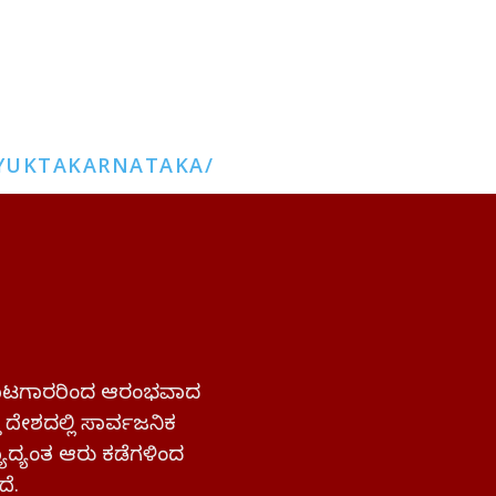
YUKTAKARNATAKA/
 ಹೋರಾಟಗಾರರಿಂದ ಆರಂಭವಾದ
್ತ ದೇಶದಲ್ಲಿ ಸಾರ್ವಜನಿಕ
ಜ್ಯಾದ್ಯಂತ ಆರು ಕಡೆಗಳಿಂದ
ದೆ.