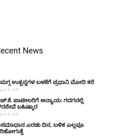
Recent News
ೈಮಗ್ಗ ಉತ್ಪನ್ನಗಳ ಬಳಕೆಗೆ ಪ್ರಧಾನಿ ಮೋದಿ ಕರೆ
gust 6, 2026
ಚ್‌.ಕೆ. ಪಾಟೀಲರಿಗೆ ಅನ್ಯಾಯ: ಗದಗನಲ್ಲಿ
್ಷೌರಸೇವೆ ಬಹಿಷ್ಕಾರ
gust 6, 2026
ಸಮಾಧಾನ ಎರಡು ದಿನ, ಬಳಿಕ ಎಲ್ಲವೂ
ರಿಹೋಗುತ್ತೆ