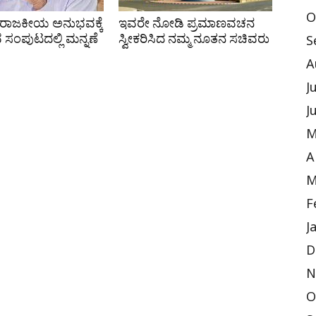
O
 ರಾಜಕೀಯ ಅನುಭವಕ್ಕೆ
ಇವರೇ ನೋಡಿ ಪ್ರಮಾಣವಚನ
ವ ಸಂಪುಟದಲ್ಲಿ ಮನ್ನಣೆ
ಸ್ವೀಕರಿಸಿದ ನಮ್ಮ ನೂತನ ಸಚಿವರು
S
A
J
J
M
A
M
F
J
D
N
O