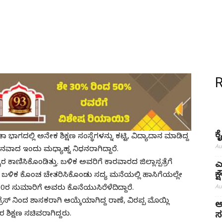
ಕ
ಗದಲ್ಲಿ ಅನೇಕ ಶಿಕ್ಷಣ ಸಂಸ್ಥೆಗಳನ್ನು ಕಟ್ಟಿ, ವಿದ್ಯಾದಾನ ಮಾಡಿದ್ದ
Au
ನವಾದ ಇಂದು ಮಧ್ಯಾಹ್ನ ನಿಧನರಾಗಿದ್ದಾರೆ.
ಾಣಿಸಿಕೊಂಡಿತ್ತು. ಬಳಿಕ ಅವರಿಗೆ ಕಾರವಾರದ ಜಿಲ್ಲಾಸ್ಪತ್ರೆಗೆ
ಎ
ಕ
ತ್ತು. ಬಳಿಕ ಕೊಂಚ ಚೇತರಿಸಿಕೊಂಡು ಸದ್ಯ ಮನೆಯಲ್ಲಿ ಹಾಸಿಗೆಯಲ್ಲೇ
Au
1.30ರ ಸುಮಾರಿಗೆ ಅವರು ಕೊನೆಯುಸಿರೆಳೆದಿದ್ದಾರೆ.
ಸ್ ನಿಂದ ಶಾಸಕರಾಗಿ ಆಯ್ಕೆಯಾಗಿದ್ದ ರಾಣೆ, ವಿರಪ್ಪ ಮೊಯ್ಲಿ
ಅ
ಶಿಕ್ಷಣ ಸಚಿವರಾಗಿದ್ದರು.
ಸ