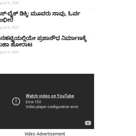
gust 6, 2026
ಸ್-ಬೈಕ್ ಡಿಕ್ಕಿ: ಮೂವರು ಸಾವು, ಓರ್ವ
ಂಭೀರ
gust 6, 2026
ನಹಟ್ಟಿಯಲ್ಲಿಯೇ ಪ್ರಜಾಸೌಧ ನಿರ್ಮಾಣಕ್ಕೆ
ಹಾ ಹೋರಾಟ
gust 6, 2026
Video Advertisement