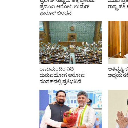
ಪ್ರವೀಣ್ ನೆಟ್ಟಾರು ಹತ್ಯೆ ಪ್ರಕರಣ:
ಯುವ ಪ್ರತ
ಪ್ರಮುಖ ಆರೋಪಿ ಉಮರ್
ರಾಷ್ಟ್ರಪತಿ
ಫಾರೂಕ್ ಬಂಧನ
ರಾಮಮಂದಿರ ನಿಧಿ
ಅತಿವೃಷ್ಟಿ-
ದುರುಪಯೋಗ ಆರೋಪ:
ಅಧ್ಯಯನಕ್
ಸಂಸತ್‌ನಲ್ಲಿ ಪ್ರತಿಭಟನೆ