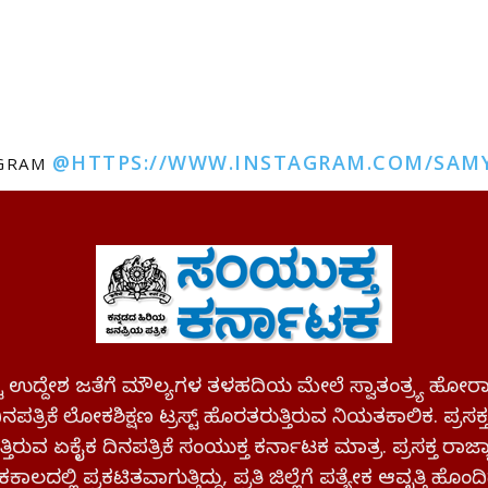
@HTTPS://WWW.INSTAGRAM.COM/SAM
AGRAM
ಪಷ್ಟ ಉದ್ದೇಶ ಜತೆಗೆ ಮೌಲ್ಯಗಳ ತಳಹದಿಯ ಮೇಲೆ ಸ್ವಾತಂತ್ರ್ಯ
ಪತ್ರಿಕೆ ಲೋಕಶಿಕ್ಷಣ ಟ್ರಸ್ಟ್ ಹೊರತರುತ್ತಿರುವ ನಿಯತಕಾಲಿಕ. ಪ್ರಸಕ
್ತಿರುವ ಏಕೈಕ ದಿನಪತ್ರಿಕೆ ಸಂಯುಕ್ತ ಕರ್ನಾಟಕ ಮಾತ್ರ. ಪ್ರಸಕ್ತ ರಾ
ಕಾಲದಲ್ಲಿ ಪ್ರಕಟಿತವಾಗುತ್ತಿದ್ದು, ಪ್ರತಿ ಜಿಲ್ಲೆಗೆ ಪತ್ಯೇಕ ಆವೃತ್ತಿ ಹೊಂದಿ