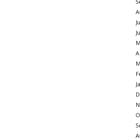
S
A
J
J
M
A
M
F
J
D
N
O
S
A