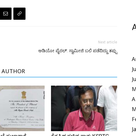
A
Next article
ಆಡಿಯೋ ವೈರಲ್: ಸ್ವಾಮೀಜಿ ಬಲಿ ಪಡೆದಿದ್ದು ತಪ್ಪು
A
J
 AUTHOR
J
M
A
M
F
J