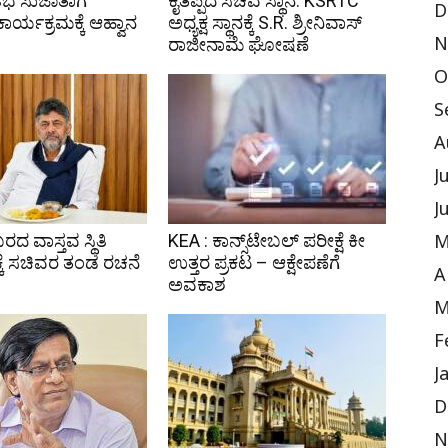
ಿಭೆ ಸುಜಾತಾಗೆ
ಕೈತಪ್ಪಿದ ಸಚಿವ ಸ್ಥಾನ: KSRTC
D
 ಕಾರ್ಯಕ್ರಮಕ್ಕೆ ಆಹ್ವಾನ
ಅಧ್ಯಕ್ಷ ಸ್ಥಾನಕ್ಕೆ S.R. ಶ್ರೀನಿವಾಸ್
ರಾಜೀನಾಮೆ ಘೋಷಣೆ
N
O
S
A
J
J
ಬರದ ವಾಸ್ತವ ಸ್ಥಿತಿ
KEA : ಕಾನ್ಸ್‌ಟೇಬಲ್ ಪರೀಕ್ಷೆ ಕೀ
M
ಕೆ ಸಚಿವರ ತಂಡ ರಚನೆ
ಉತ್ತರ ಪ್ರಕಟ – ಆಕ್ಷೇಪಣೆಗೆ
A
ಅವಕಾಶ
M
F
J
D
N