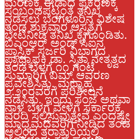
ಮರಣಕ್ಕೆ ಈಡಾದ ಪ್ರಕರಣಕ್ಕೆ
ಸಂಬಂಧಪಟ್ಟಂತೆ ತನಿಖೆ
ನಡೆಸಲು ಬೆಂಗಳೂರಿನ ವಿಶೇಷ
ತಂಡ ಶುಕ್ರವಾರ ಆಸ್ಪತ್ರೆಗೆ
ಭೇಟಿನೀಡಿ ತನಿಖೆ ಕೈಗೊಂಡಿತು.
ಬಿಎಂಆರ್ ಅಂಡ್ ಸಿಐನ
ಪ್ಲಾಸ್ಟಿಕ್ ಸರ್ಜರಿ ವಿಭಾಗದ
ಪ್ರಾಧ್ಯಾಪಕಿ ಡಾ. ಸ್ಮಿತಾ ನೇತೃತ್ವದ
ತಂಡ ಬೆಳಗ್ಗೆ ೧೧ ಗಂಟೆ
ಸುಮಾರಿಗೆ ವಿಮ್ಸ್ ಆವರಣ
ಪ್ರವೇಶಿಸಿತು. ಮಧ್ಯಾಹ್ನ
೨.೨೦ರವರೆಗೆ ಪರಿಶೀಲನೆ
ನಡೆಸಿತು. ಇಂದು ಸಂಜೆ ಅಥವಾ
ನಾಳೆ ಬೆಳಗ್ಗೆ ವೇಳೆಗೆ ಸರ್ಕಾರಕ್ಕೆ
ವರದಿ ಸಲ್ಲಿಸುವುತ್ತೇವೆ ಎಂದಷ್ಟೇ
ಮಾಧ್ಯಮದವರಿಗೆ ನೀಡಿದ ತಂಡ
ಅಲ್ಲಿಂದ ತರಾತುರಿಯಲ್ಲಿ