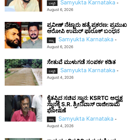
Samyukta Karnataka
-
ಬಳ್ಳಾರಿ
August 6, 2026
ಪ್ರವೀಣ್ ನೆಟ್ಟಾರು ಹತ್ಯೆ ಪ್ರಕರಣ: ಪ್ರಮುಖ
ಆರೋಪಿ ಉಮರ್ ಫಾರೂಕ್ ಬಂಧನ
Samyukta Karnataka
-
ರಾಜ್ಯ
August 6, 2026
ಸೇತುವೆ ಮುಳುಗಡೆ ಸಂಪರ್ಕ ಕಡಿತ
Samyukta Karnataka
-
ಬಳ್ಳಾರಿ
August 4, 2026
ಕೈತಪ್ಪಿದ ಸಚಿವ ಸ್ಥಾನ: KSRTC ಅಧ್ಯಕ್ಷ
ಸ್ಥಾನಕ್ಕೆ S.R. ಶ್ರೀನಿವಾಸ್ ರಾಜೀನಾಮೆ
ಘೋಷಣೆ
Samyukta Karnataka
-
ರಾಜ್ಯ
August 4, 2026