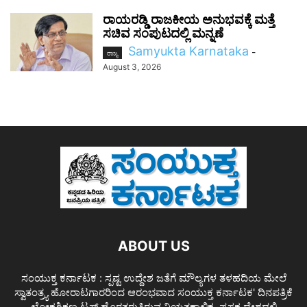
ರಾಯರಡ್ಡಿ ರಾಜಕೀಯ ಅನುಭವಕ್ಕೆ ಮತ್ತೆ
ಸಚಿವ ಸಂಪುಟದಲ್ಲಿ ಮನ್ನಣೆ
Samyukta Karnataka
-
ರಾಜ್ಯ
August 3, 2026
ABOUT US
ಸಂಯುಕ್ತ ಕರ್ನಾಟಕ : ಸ್ಪಷ್ಟ ಉದ್ದೇಶ ಜತೆಗೆ ಮೌಲ್ಯಗಳ ತಳಹದಿಯ ಮೇಲೆ
ಸ್ವಾತಂತ್ರ್ಯ ಹೋರಾಟಗಾರರಿಂದ ಆರಂಭವಾದ ಸಂಯುಕ್ತ ಕರ್ನಾಟಕ' ದಿನಪತ್ರಿಕೆ
ಲೋಕಶಿಕ್ಷಣ ಟ್ರಸ್ಟ್ ಹೊರತರುತ್ತಿರುವ ನಿಯತಕಾಲಿಕ. ಪ್ರಸಕ್ತ ದೇಶದಲ್ಲಿ