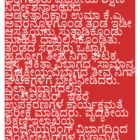
ನಿರ್ದೇಶನಾಲಯದ
ಆಡಳಿತಾಧಿಕಾರಿ ಉಮಾ ಕೆ.ಎ.
ಅವರನ್ನೊಳಗೊಂಡ ತಂಡ ಇಡೀ
ಆಸ್ಪತ್ರೆಯನ್ನು ಸುತ್ತಾಡಿಕೊಂಡು
ಮಾಹಿತಿ ದಾಖಲಿಸಿಕೊಂಡಿತು.
ತಂಡದ ಸದಸ್ಯರು ಒಟ್ಟಾಗಿ
ಹೃದ್ರೋಗ ತೀವ್ರ ನಿಗಾ ಘಟಕ,
ಶಸ್ತ್ರ ಚಿಕಿತ್ಸಾ ವಿಭಾಗದ, ಸಾಮಾನ್ಯ
ವೈದ್ಯಕೀಯ ವಿಭಾಗದ ತೀವ್ರ ನಿಗಾ
ಘಟಕಗಳಿಗೆ ಭೇಟಿನೀಡಿದರು.
ಎಲ್ಲಾ ವಿಭಾಗದಲ್ಲಿನ
ವೆಂಟಿಲೇಟರ್, ಇತರೆ
ಉಪಕರಣಗಳ ಕಾರ್ಯಕ್ಷಮತೆ
ಪರೀಕ್ಷೆ ಮಾಡಿದರು. ವೈದ್ಯಕೀಯ
ಶಿಕ್ಷಣ ಇಲಾಖೆಯ
ಇಂಜಿನಿಯರಿಂಗ್ ವಿಭಾಗದಿಂದ
ವೆಂಟಿಲೇಟರ್‌ಗಳ ಗುಣಮಟ್ಟ