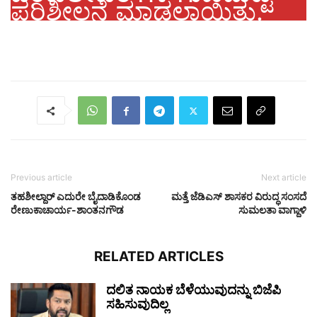
ಪರಿಶೀಲನೆ ಮಾಡಲಾಯಿತು.
Previous article
Next article
ತಹಶೀಲ್ದಾರ್​​​​​ ಎದುರೇ ಬೈದಾಡಿಕೊಂಡ
ಮತ್ತೆ ಜೆಡಿಎಸ್ ಶಾಸಕರ ವಿರುದ್ಧ ಸಂಸದೆ
ರೇಣುಕಾಚಾರ್ಯ-ಶಾಂತನಗೌಡ
ಸುಮಲತಾ ವಾಗ್ದಾಳಿ
RELATED ARTICLES
ದಲಿತ ನಾಯಕ ಬೆಳೆಯುವುದನ್ನು ಬಿಜೆಪಿ
ಸಹಿಸುವುದಿಲ್ಲ