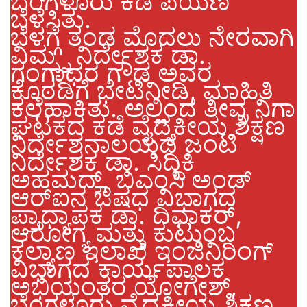
ಬೆಂಗಳೂರು ಕಡೆ ಪಯಣ
ಬೆಳೆಸಿತು.
ಬೆಳಗ್ಗೆ ತಂಡ ಮೊದಲು ನೇರವಾಗಿ
ವಿಮ್ಸ್ನ ನಿರ್ದೇಶಕ ಡಾ.
ಗಂಗಾಧರ ಗೌಡ ಅವರ
ಕೊಠಡಿಗೆ ಭೇಟಿನೀಡಿ, ಮಾಹಿತಿ
ಕಲೆಹಾಕಿತು. ಅಲ್ಲಿಂದ ತೀವ್ರ ನಿಗಾ
ಘಟಕದ ಕಡೆ ವೈದ್ಯಕೀಯ ಶಿಕ್ಷಣ
ನಿರ್ದೇಶನಾಲಯದ ಜಂಟಿ
ನಿರ್ದೇಶಕ ಡಾ. ಸಿದ್ದಿಕಿ
ಅಹಮದ್, ಬಿಎಂಸಿ ಅಂಡ್
ಆರ್‌ಐನ ಔಷಧ ವಿಭಾಗದ
ಪ್ರಾಧ್ಯಾಪಕ ಡಾ. ದಿವಾಕರ್,
ಆರೋಗ್ಯ ಮತ್ತು ಕುಟುಂಬ
ಕಲ್ಯಾಣ ಇಲಾಖೆ ಇಂಜಿನಿರಿಂಗ್
ವಿಭಾಗದ ಕಾರ್ಯಪಾಲಕ
ಅಭಿಯಂತರ ಯೋಗೇಶ್,
ಬೆಂಗಳೂರು ವೈದ್ಯಕೀಯ ಶಿಕ್ಷಣ