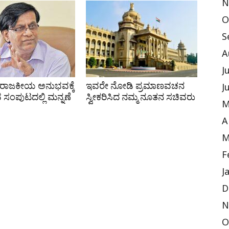
N
O
S
A
J
 ರಾಜಕೀಯ ಅನುಭವಕ್ಕೆ
ಇವರೇ ನೋಡಿ ಪ್ರಮಾಣವಚನ
J
ವ ಸಂಪುಟದಲ್ಲಿ ಮನ್ನಣೆ
ಸ್ವೀಕರಿಸಿದ ನಮ್ಮ ನೂತನ ಸಚಿವರು
M
A
M
F
J
D
N
O