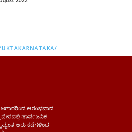
ugust 2022
YUKTAKARNATAKA/
 ಹೋರಾಟಗಾರರಿಂದ ಆರಂಭವಾದ
್ತ ದೇಶದಲ್ಲಿ ಸಾರ್ವಜನಿಕ
ಜ್ಯಾದ್ಯಂತ ಆರು ಕಡೆಗಳಿಂದ