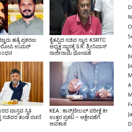
D
N
O
S
ಟ್ಟಾರು ಹತ್ಯೆ ಪ್ರಕರಣ:
ಕೈತಪ್ಪಿದ ಸಚಿವ ಸ್ಥಾನ: KSRTC
 ಆರೋಪಿ ಉಮರ್
ಅಧ್ಯಕ್ಷ ಸ್ಥಾನಕ್ಕೆ S.R. ಶ್ರೀನಿವಾಸ್
A
 ಬಂಧನ
ರಾಜೀನಾಮೆ ಘೋಷಣೆ
J
J
M
A
M
F
ಬರದ ವಾಸ್ತವ ಸ್ಥಿತಿ
KEA : ಕಾನ್ಸ್‌ಟೇಬಲ್ ಪರೀಕ್ಷೆ ಕೀ
J
ಕೆ ಸಚಿವರ ತಂಡ ರಚನೆ
ಉತ್ತರ ಪ್ರಕಟ – ಆಕ್ಷೇಪಣೆಗೆ
ಅವಕಾಶ
D