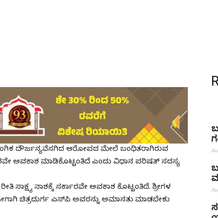
ಬ
ಗ
ಗಿಕ ದೌರ್ಜನ್ಯವೆಸಗಿದ ಆರೋಪದ ಮೇಲೆ ಬಂಧಿತರಾಗಿರುವ
Au
ರ್ಕಾರವೇ ಅವಕಾಶ ಮಾಡಿಕೊಟ್ಟಂತಿದೆ ಎಂದು ವಿಧಾನ ಪರಿಷತ್ ಸದಸ್ಯ
ಬ
ಮ
ರೀತಿ ಸಾಕ್ಷ್ಯ ನಾಶಕ್ಕೆ ಸರ್ಕಾರವೇ ಅವಕಾಶ ಕೊಟ್ಟಂತಿದೆ. ಶ್ರೀಗಳ
Au
ಹೀಗಾಗಿ ಚಿತ್ರದುರ್ಗ ಎಸ್‌ಪಿ ಅವರನ್ನು ಅಮಾನತು ಮಾಡಬೇಕು
ಸ