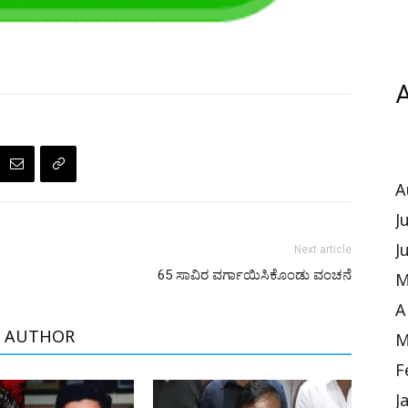
A
A
J
J
Next article
65 ಸಾವಿರ ವರ್ಗಾಯಿಸಿಕೊಂಡು ವಂಚನೆ
M
A
 AUTHOR
M
F
J