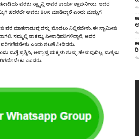
ಯ
ನಾಡಿಯ ಪರಶು ಸ್ಟ್ಯಾನ್ಲಿ ಅವರ ಕಾರ್ಯ ಶ್ಲಾಘನೀಯ. ಆದರೆ
Au
ಕಿಗೆ ಹೆದರದೇ ಅವರು ಕೆಲಸ ಮಾಡಿದ್ದಾರೆ ಎಂದು ಮೆಚ್ಚುಗೆ
ಅ
ಅ
ಜಿ ಪರ ಮಾತನಾಡುವುದನ್ನು ಮೊದಲು ನಿಲ್ಲಿಸಬೇಕು. ಈ ಸ್ವಾಮೀಜಿ
Au
 ನಮ್ಮಲ್ಲಿ ಸಾಕಷ್ಟು ಪೀಠಾಧಿಪತಿಗಳಿದ್ದಾರೆ, ಆದರೆ
ಆ
ಾಗಿ ಪರಿಗಣಿಸಬೇಕು ಎಂದು ಸಲಹೆ ನೀಡಿದರು.
ರ
ು ಮತ್ತೆ ಪ್ರಶ್ನಿಸಿ, ಅಪ್ರಾಪ್ತ ಮಕ್ಕಳು ಸುಳ್ಳು ಹೇಳುವುದಿಲ್ಲ. ಮಕ್ಕಳು
Au
ರಿಗಣಿಸಬೇಕು ಎಂದರು.