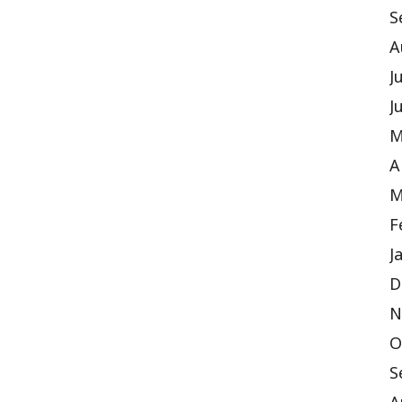
S
A
J
J
M
A
M
F
J
D
N
O
S