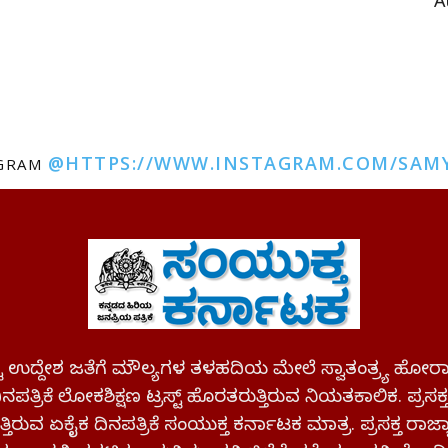
A
@HTTPS://WWW.INSTAGRAM.COM/SAM
AGRAM
ಪಷ್ಟ ಉದ್ದೇಶ ಜತೆಗೆ ಮೌಲ್ಯಗಳ ತಳಹದಿಯ ಮೇಲೆ ಸ್ವಾತಂತ್ರ್ಯ
ಪತ್ರಿಕೆ ಲೋಕಶಿಕ್ಷಣ ಟ್ರಸ್ಟ್ ಹೊರತರುತ್ತಿರುವ ನಿಯತಕಾಲಿಕ. ಪ್ರಸಕ
್ತಿರುವ ಏಕೈಕ ದಿನಪತ್ರಿಕೆ ಸಂಯುಕ್ತ ಕರ್ನಾಟಕ ಮಾತ್ರ. ಪ್ರಸಕ್ತ ರಾ