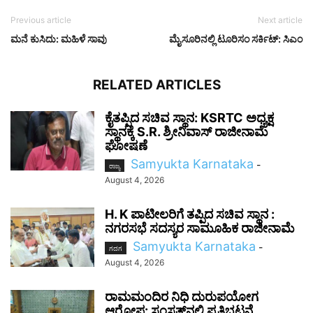
Previous article
Next article
ಮನೆ ಕುಸಿದು: ಮಹಿಳೆ ಸಾವು
ಮೈಸೂರಿನಲ್ಲಿ ಟೂರಿಸಂ ಸರ್ಕಿಟ್: ಸಿಎಂ
RELATED ARTICLES
ಕೈತಪ್ಪಿದ ಸಚಿವ ಸ್ಥಾನ: KSRTC ಅಧ್ಯಕ್ಷ
ಸ್ಥಾನಕ್ಕೆ S.R. ಶ್ರೀನಿವಾಸ್ ರಾಜೀನಾಮೆ
ಘೋಷಣೆ
Samyukta Karnataka
-
ರಾಜ್ಯ
August 4, 2026
H. K ಪಾಟೀಲರಿಗೆ ತಪ್ಪಿದ ಸಚಿವ ಸ್ಥಾನ :
ನಗರಸಭೆ ಸದಸ್ಯರ ಸಾಮೂಹಿಕ ರಾಜೀನಾಮೆ
Samyukta Karnataka
-
ಗದಗ
August 4, 2026
ರಾಮಮಂದಿರ ನಿಧಿ ದುರುಪಯೋಗ
ಆರೋಪ: ಸಂಸತ್‌ನಲ್ಲಿ ಪ್ರತಿಭಟನೆ