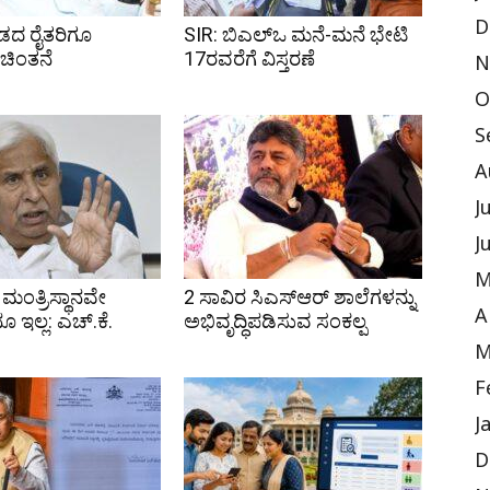
D
ಾಡದ ರೈತರಿಗೂ
SIR: ಬಿಎಲ್ಒ ಮನೆ-ಮನೆ ಭೇಟಿ
 ಚಿಂತನೆ
17ರವರೆಗೆ ವಿಸ್ತರಣೆ
N
O
S
A
J
J
M
ಮಂತ್ರಿಸ್ಥಾನವೇ
2 ಸಾವಿರ ಸಿಎಸ್‌ಆರ್ ಶಾಲೆಗಳನ್ನು
A
 ಇಲ್ಲ: ಎಚ್‌.ಕೆ.
ಅಭಿವೃದ್ಧಿಪಡಿಸುವ ಸಂಕಲ್ಪ
M
F
J
D