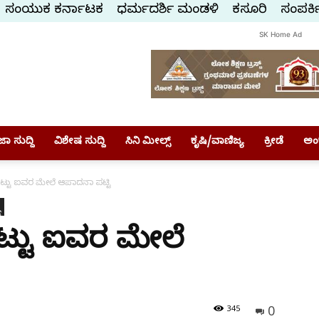
ಸಂಯುಕ್ತ ಕರ್ನಾಟಕ
ಧರ್ಮದರ್ಶಿ ಮಂಡಳಿ
ಕಸ್ತೂರಿ
ಸಂಪರ್ಕ
SK Home Ad
ಾ ಸುದ್ದಿ
ವಿಶೇಷ ಸುದ್ದಿ
ಸಿನಿ ಮೀಲ್ಸ್
ಕೃಷಿ/ವಾಣಿಜ್ಯ
ಕ್ರೀಡೆ
ಅಂ
್ಟು ಐವರ ಮೇಲೆ ಆಪಾದನಾ ಪಟ್ಟಿ
್ಟು ಐವರ ಮೇಲೆ
0
345