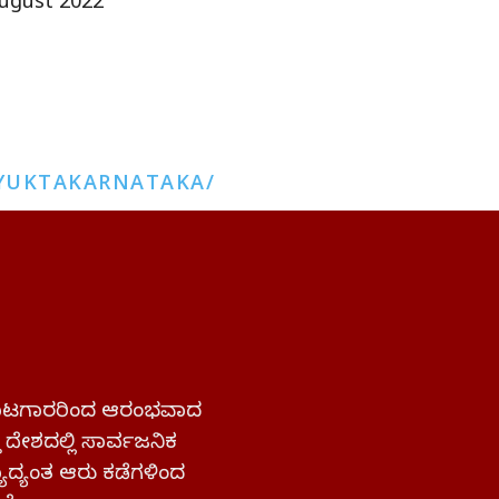
ugust 2022
YUKTAKARNATAKA/
 ಹೋರಾಟಗಾರರಿಂದ ಆರಂಭವಾದ
್ತ ದೇಶದಲ್ಲಿ ಸಾರ್ವಜನಿಕ
ಜ್ಯಾದ್ಯಂತ ಆರು ಕಡೆಗಳಿಂದ