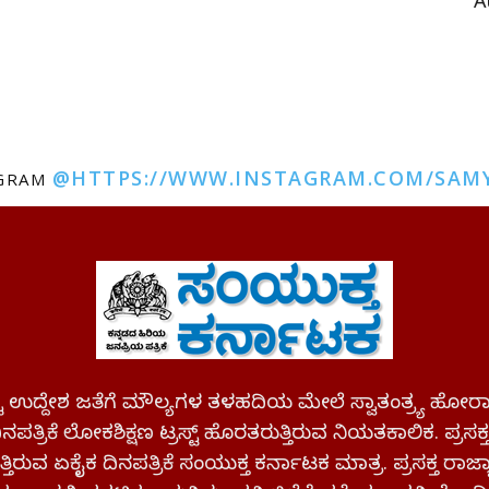
A
@HTTPS://WWW.INSTAGRAM.COM/SAM
AGRAM
ಪಷ್ಟ ಉದ್ದೇಶ ಜತೆಗೆ ಮೌಲ್ಯಗಳ ತಳಹದಿಯ ಮೇಲೆ ಸ್ವಾತಂತ್ರ್ಯ
ಪತ್ರಿಕೆ ಲೋಕಶಿಕ್ಷಣ ಟ್ರಸ್ಟ್ ಹೊರತರುತ್ತಿರುವ ನಿಯತಕಾಲಿಕ. ಪ್ರಸಕ
್ತಿರುವ ಏಕೈಕ ದಿನಪತ್ರಿಕೆ ಸಂಯುಕ್ತ ಕರ್ನಾಟಕ ಮಾತ್ರ. ಪ್ರಸಕ್ತ ರಾ