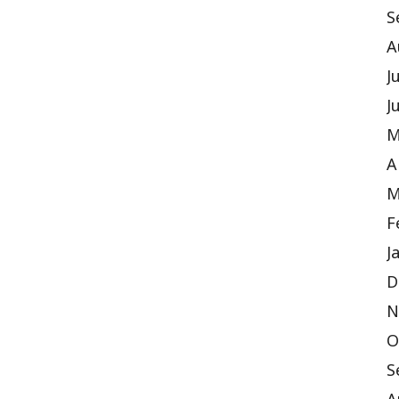
S
A
J
J
M
A
M
F
J
D
N
O
S