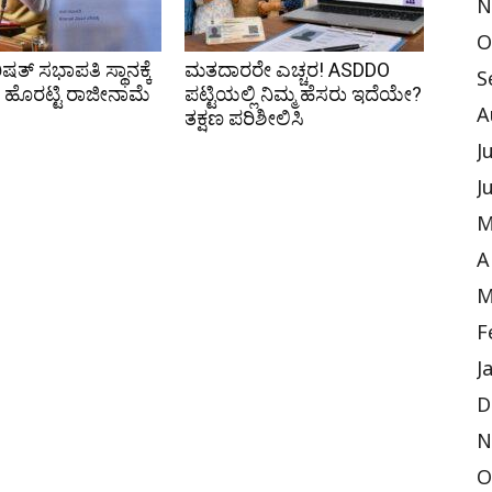
N
O
ಷತ್ ಸಭಾಪತಿ ಸ್ಥಾನಕ್ಕೆ
ಮತದಾರರೇ ಎಚ್ಚರ! ASDDO
S
ಹೊರಟ್ಟಿ ರಾಜೀನಾಮೆ
ಪಟ್ಟಿಯಲ್ಲಿ ನಿಮ್ಮ ಹೆಸರು ಇದೆಯೇ?
A
ತಕ್ಷಣ ಪರಿಶೀಲಿಸಿ
J
J
M
A
M
F
J
D
N
O