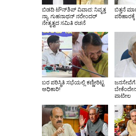
ಬಿಡದಿ ಟೌನ್‌ಶಿಪ್ ವಿವಾದ: ನಿವೃತ್ತ
ಬಿತ್ತನೆ ಮ
ನ್ಯಾ. ಗುಹನಾಥನ್ ನರೇಂದರ್
ಪರಿಹಾರಕ್ಕೆ
ನೇತೃತ್ವದ ಸಮಿತಿ ರಚನೆ
ಬರ ಪರಿಸ್ಥಿತಿ ಸಭೆಯಲ್ಲಿ ಕಣ್ಣೀರಿಟ್ಟ
ಜನಸೇವೆಗೆ 
ಅಧಿಕಾರಿ!
ಬೇಕೆಂದೇನೂ
ಪಾಟೀಲ