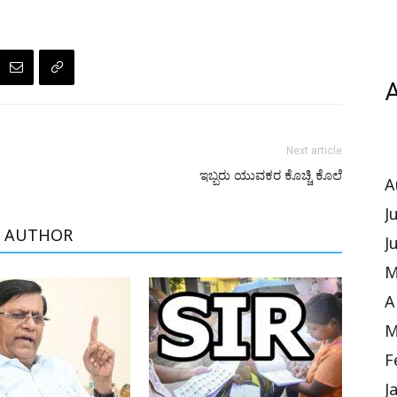
A
Next article
ಇಬ್ಬರು ಯುವಕರ ಕೊಚ್ಚಿ ಕೊಲೆ
A
J
 AUTHOR
J
M
A
M
F
J