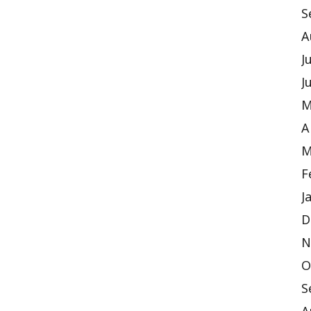
S
A
J
J
M
A
M
F
J
D
N
O
S