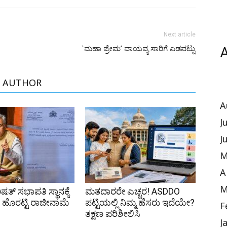
Next article
`ಮಹಾ ಪ್ರೇಮ’ ವಾಯವ್ಯ ಸಾರಿಗೆ ಎಡವಟ್ಟು
A
 AUTHOR
A
J
J
M
A
M
ಷತ್ ಸಭಾಪತಿ ಸ್ಥಾನಕ್ಕೆ
ಮತದಾರರೇ ಎಚ್ಚರ! ASDDO
ಹೊರಟ್ಟಿ ರಾಜೀನಾಮೆ
ಪಟ್ಟಿಯಲ್ಲಿ ನಿಮ್ಮ ಹೆಸರು ಇದೆಯೇ?
F
ತಕ್ಷಣ ಪರಿಶೀಲಿಸಿ
J