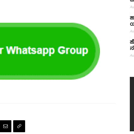
ದ
Au
ಹ
ಯ
Au
ಹ
ನ
Au