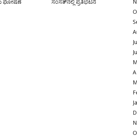
ೆ ಘೋಷಣೆ
ಸಂಸತ್‌ನಲ್ಲಿ ಪ್ರತಿಭಟನೆ
N
O
S
A
J
J
M
A
M
F
J
D
N
O