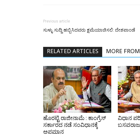
Previous article
ಸುಳ್ಳು ಸುದ್ದಿ ಹಬ್ಬಿಸಿದವರು ಕ್ಷಮೆಯಾಚಿಸಲಿ: ದೇಶಪಾಂಡೆ
RELATED ARTICLES
MORE FROM
ಹೊರಟ್ಟಿ ರಾಜೀನಾಮೆ : ಕಾಂಗ್ರೆಸ್
ವಿಧಾನ ಪರಿ
ಸರ್ಕಾರದ ನಡೆ ಸಂವಿಧಾನಕ್ಕೆ
ಬಸವರಾಜ 
ಅಪಮಾನ