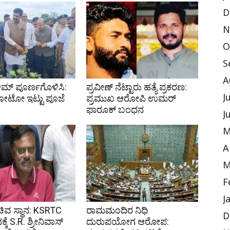
D
N
O
S
A
ಸ್ಕೀಮ್ ಪೂರ್ಣಗೊಳಿಸಿ:
ಪ್ರವೀಣ್ ನೆಟ್ಟಾರು ಹತ್ಯೆ ಪ್ರಕರಣ:
ೋಟೋ ಇಟ್ಟು ಪೂಜೆ
ಪ್ರಮುಖ ಆರೋಪಿ ಉಮರ್
J
ಫಾರೂಕ್ ಬಂಧನ
J
M
A
M
F
J
ಸಚಿವ ಸ್ಥಾನ: KSRTC
ರಾಮಮಂದಿರ ನಿಧಿ
D
ನಕ್ಕೆ S.R. ಶ್ರೀನಿವಾಸ್
ದುರುಪಯೋಗ ಆರೋಪ: