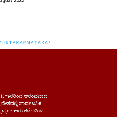
ugust 2022
YUKTAKARNATAKA/
 ಹೋರಾಟಗಾರರಿಂದ ಆರಂಭವಾದ
್ತ ದೇಶದಲ್ಲಿ ಸಾರ್ವಜನಿಕ
ಜ್ಯಾದ್ಯಂತ ಆರು ಕಡೆಗಳಿಂದ