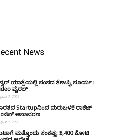
Recent News
ನ್ವರ್ ಯಾತ್ರೆಯಲ್ಲಿ ಸಂಸದ ತೇಜಸ್ವಿ ಸೂರ್ಯ :
ideo ವೈರಲ್‌
gust 7, 2026
ಾರತದ Startupನಿಂದ ಮರುಬಳಕೆ ರಾಕೆಟ್
ಂಜಿನ್ ಅನಾವರಣ
gust 7, 2026
ೆಟಾಗೆ ಮತ್ತೊಂದು ಸಂಕಷ್ಟ: ₹5,400 ಕೋಟಿ