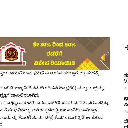
ಇಬ್ಬರು ಗಾಯಗೊಂಡ ಘಟನೆ ತಾಲೂಕಿನ ಮತ್ತೂರು ಗ್ರಾಮದಲ್ಲಿ
ಕ
V
ಾಗಿದೆ. ಅಲ್ಲದೇ ಶಿವನಗೌಡ ಶಿವನಗೌಡ್ರು(60) ಮತ್ತು ಶಂಕ್ರಮ್ಮ
Au
ಪತ್ರೆಗೆ ದಾಖಲಿಸಲಾಗಿದೆ.
ಭ
ತ್ತಿದ್ದರು. ಈಚೆಗೆ ಸುರಿದ ಮಳೆಯಿಂದಾಗಿ ಮನೆ ತೇವಗೊಂಡಿತ್ತು.
ಎ
ಸಂಭವಿಸಿದ್ದು, ಮಹಿಳೆ ಸ್ಥಳದಲ್ಲಿಯೇ ಸಾವಿಗೀಡಾಗಿದ್ದಾಳೆ.
Au
ವರನ್ನು ಹೊರಗೆ ತಂದು, ಚಿಕಿತ್ಸೆ ಕೊಡಿಸಲಾಗುತ್ತಿದೆ. ಈ ಕುರಿತು
ಮ
ೆ.