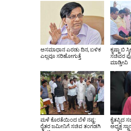
ಅಸಮಾಧಾನ ಎರಡು ದಿನ, ಬಳಿಕ
ಕೃಷ್ಣಾ ಬಿ 
ಎಲ್ಲವೂ ಸರಿಹೋಗುತ್ತೆ
ಸಚಿವರ ಫ
ಮಾಡ್ತೀವಿ
ಮಳೆ ಕೊರತೆಯಿಂದ ಬೆಳೆ ನಷ್ಟ:
ಕೈತಪ್ಪಿದ 
ರೈತರ ಜಮೀನಿಗೆ ಸಚಿವ ತಂಗಡಗಿ
ಅಧ್ಯಕ್ಷ ಸ್ಥಾ