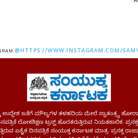
A
@HTTPS://WWW.INSTAGRAM.COM/SAM
AGRAM
ಪಷ್ಟ ಉದ್ದೇಶ ಜತೆಗೆ ಮೌಲ್ಯಗಳ ತಳಹದಿಯ ಮೇಲೆ ಸ್ವಾತಂತ್ರ್ಯ
ಪತ್ರಿಕೆ ಲೋಕಶಿಕ್ಷಣ ಟ್ರಸ್ಟ್ ಹೊರತರುತ್ತಿರುವ ನಿಯತಕಾಲಿಕ. ಪ್ರಸಕ
್ತಿರುವ ಏಕೈಕ ದಿನಪತ್ರಿಕೆ ಸಂಯುಕ್ತ ಕರ್ನಾಟಕ ಮಾತ್ರ. ಪ್ರಸಕ್ತ ರಾ