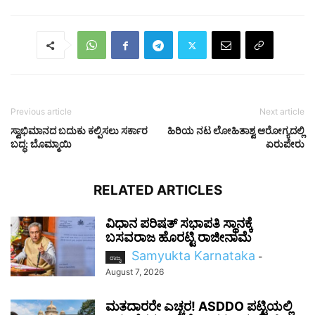
Previous article
Next article
ಸ್ವಾಭಿಮಾನದ ಬದುಕು ಕಲ್ಪಿಸಲು ಸರ್ಕಾರ
ಹಿರಿಯ ನಟ ಲೋಹಿತಾಶ್ವ ಆರೋಗ್ಯದಲ್ಲಿ
ಬದ್ಧ: ಬೊಮ್ಮಾಯಿ
ಏರುಪೇರು
RELATED ARTICLES
ವಿಧಾನ ಪರಿಷತ್ ಸಭಾಪತಿ ಸ್ಥಾನಕ್ಕೆ
ಬಸವರಾಜ ಹೊರಟ್ಟಿ ರಾಜೀನಾಮೆ
Samyukta Karnataka
-
ರಾಜ್ಯ
August 7, 2026
ಮತದಾರರೇ ಎಚ್ಚರ! ASDDO ಪಟ್ಟಿಯಲ್ಲಿ