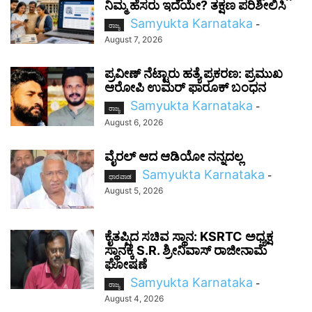
ನಿಮ್ಮ ಹೆಸರು ಇದೆಯೇ? ತಕ್ಷಣ ಪರಿಶೀಲಿಸಿ
Samyukta Karnataka
-
ರಾಜ್ಯ
August 7, 2026
ಪ್ರವೀಣ್ ನೆಟ್ಟಾರು ಹತ್ಯೆ ಪ್ರಕರಣ: ಪ್ರಮುಖ
ಆರೋಪಿ ಉಮರ್ ಫಾರೂಕ್ ಬಂಧನ
Samyukta Karnataka
-
ರಾಜ್ಯ
August 6, 2026
ವೈರಲ್ ಆದ ಆಡಿಯೋ ನನ್ನದಲ್ಲ
Samyukta Karnataka
-
ಧಾರವಾಡ
August 5, 2026
ಕೈತಪ್ಪಿದ ಸಚಿವ ಸ್ಥಾನ: KSRTC ಅಧ್ಯಕ್ಷ
ಸ್ಥಾನಕ್ಕೆ S.R. ಶ್ರೀನಿವಾಸ್ ರಾಜೀನಾಮೆ
ಘೋಷಣೆ
Samyukta Karnataka
-
ರಾಜ್ಯ
August 4, 2026