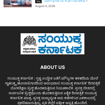
Samyukta Karnataka
-
ರಾಜ್ಯ
August 4, 2026
ABOUT US
ಸಂಯುಕ್ತ ಕರ್ನಾಟಕ : ಸ್ಪಷ್ಟ ಉದ್ದೇಶ ಜತೆಗೆ ಮೌಲ್ಯಗಳ ತಳಹದಿಯ ಮೇಲೆ
ಸ್ವಾತಂತ್ರ್ಯ ಹೋರಾಟಗಾರರಿಂದ ಆರಂಭವಾದ ಸಂಯುಕ್ತ ಕರ್ನಾಟಕ' ದಿನಪತ್ರಿಕೆ
ಲೋಕಶಿಕ್ಷಣ ಟ್ರಸ್ಟ್ ಹೊರತರುತ್ತಿರುವ ನಿಯತಕಾಲಿಕ. ಪ್ರಸಕ್ತ ದೇಶದಲ್ಲಿ
ಸಾರ್ವಜನಿಕ ಟ್ರಸ್ಟ್‌ವೊಂದು ಹೊರತರುತ್ತಿರುವ ಏಕೈಕ ದಿನಪತ್ರಿಕೆ ಸಂಯುಕ್ತ
ಕರ್ನಾಟಕ ಮಾತ್ರ. ಪ್ರಸಕ್ತ ರಾಜ್ಯಾದ್ಯಂತ ಆರು ಕಡೆಗಳಿಂದ ಏಕಕಾಲದಲ್ಲಿ
ಪ್ರಕಟಿತವಾಗುತ್ತಿದ್ದು, ಪ್ರತಿ ಜಿಲ್ಲೆಗೆ ಪತ್ಯೇಕ ಆವೃತ್ತಿ ಹೊಂದಿದೆ.