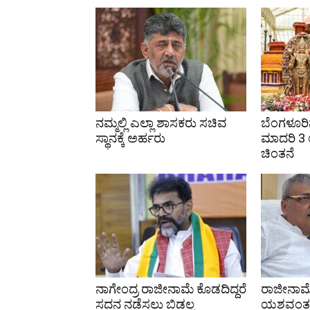
ನಮ್ಮಲ್ಲಿ ಎಲ್ಲಾ ಶಾಸಕರು ಸಚಿವ
ಬೆಂಗಳೂರಿನ
ಸ್ಥಾನಕ್ಕೆ ಅರ್ಹರು
ಮಾದರಿ 3 ಉ
ಚಿಂತನೆ
ನಾಗೇಂದ್ರ ರಾಜೀನಾಮೆ ಕೊಡದಿದ್ದರೆ
ರಾಜೀನಾಮ
ಸದನ ನಡೆಸಲು ಬಿಡಲ್ಲ
ಯಶವಂತ