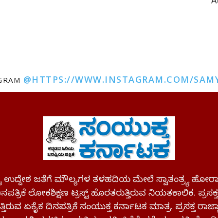
A
@HTTPS://WWW.INSTAGRAM.COM/SAM
AGRAM
ಪಷ್ಟ ಉದ್ದೇಶ ಜತೆಗೆ ಮೌಲ್ಯಗಳ ತಳಹದಿಯ ಮೇಲೆ ಸ್ವಾತಂತ್ರ್ಯ
ಪತ್ರಿಕೆ ಲೋಕಶಿಕ್ಷಣ ಟ್ರಸ್ಟ್ ಹೊರತರುತ್ತಿರುವ ನಿಯತಕಾಲಿಕ. ಪ್ರಸಕ
್ತಿರುವ ಏಕೈಕ ದಿನಪತ್ರಿಕೆ ಸಂಯುಕ್ತ ಕರ್ನಾಟಕ ಮಾತ್ರ. ಪ್ರಸಕ್ತ ರಾ