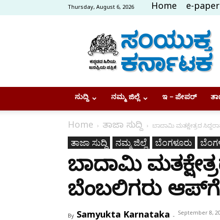
Home
e-paper
Thursday, August 6, 2026
Samyukta
Karnataka
ಸುದ್ದಿ
ನಮ್ಮ ಜಿಲ್ಲೆ
ಇ – ಪೇಪರ್
ತಾಜ
Home
ತಾಜಾ ಸುದ್ದಿ
ಬಾದಾಮಿ ಮತಕ್ಷೇತ್ರದ ಸಿದ್ದರ
ತಾಜಾ ಸುದ್ದಿ
ನಮ್ಮ ಜಿಲ್ಲೆ
ಬೆಂಗಳೂರು
ಬೆಂಗ
ಬಾದಾಮಿ ಮತಕ್ಷೇತ್
ಬೆಂಬಲಿಗರು ಆಪ್‌ಗೆ
Samyukta Karnataka
September 8, 2
By
-