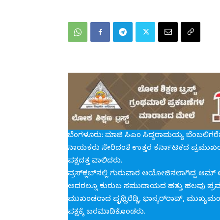
ಬೆಂಗಳೂರು: ಮಾಜಿ ಸಿಎಂ ಸಿದ್ದರಾಮಯ್ಯ ಬೆಂಬಲಿಗರ
ನಾಯಕರು ಸೇರಿದಂತೆ ಉತ್ತರ ಕರ್ನಾಟಕದ ಪ್ರಮುಖರು 
ಪಕ್ಷದತ್ತ ವಾಲಿದರು.
ಪ್ರಸ್‌ಕ್ಲಬ್‌ನಲ್ಲಿ ಗುರುವಾರ ಆಯೋಜಿಸಲಾಗಿದ್ದ ಆಮ್
ಅದರಲ್ಲೂ ಕುರುಬ ಸಮುದಾಯದ ಹತ್ತು ಹಲವು ಪ್ರಮು
ಮುಖಂಡರಾದ ಪೃಥ್ವಿರೆಡ್ಡಿ, ಭಾಸ್ಕರ್‌ರಾವ್, ಮುಖ್ಯಮಂ
ಪಕ್ಷಕ್ಕೆ ಬರಮಾಡಿಕೊಂಡರು.