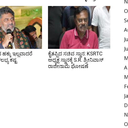
N
O
S
A
J
J
ಕ್ಕು ಇಲ್ಲವಾದರೆ
ಕೈತಪ್ಪಿದ ಸಚಿವ ಸ್ಥಾನ: KSRTC
M
ಲಭ್ಯ ಕಷ್ಟ
ಅಧ್ಯಕ್ಷ ಸ್ಥಾನಕ್ಕೆ S.R. ಶ್ರೀನಿವಾಸ್
ರಾಜೀನಾಮೆ ಘೋಷಣೆ
A
M
F
J
D
N
O