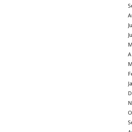
S
A
J
J
M
A
M
F
J
D
N
O
S