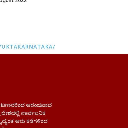
ugust 2022
YUKTAKARNATAKA/
 ಹೋರಾಟಗಾರರಿಂದ ಆರಂಭವಾದ
್ತ ದೇಶದಲ್ಲಿ ಸಾರ್ವಜನಿಕ
ಜ್ಯಾದ್ಯಂತ ಆರು ಕಡೆಗಳಿಂದ