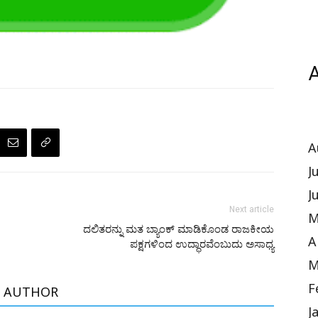
A
A
J
J
Next article
M
ದಲಿತರನ್ನು ಮತ ಬ್ಯಾಂಕ್ ಮಾಡಿಕೊಂಡ ರಾಜಕೀಯ
A
ಪಕ್ಷಗಳಿಂದ ಉದ್ಧಾರವೆಂಬುದು ಅಸಾಧ್ಯ
M
F
 AUTHOR
J