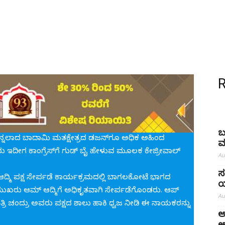
ಬ
ೆನ್ನಲಾದ ಬಾದಾಮಿ ಮತಕ್ಷೇತ್ರದ ಡಜನ್‌ಗೂ ಅಧಿಕ ಅಹಿಂದ
ಮ
ಇದೀಗ ಕಾಂಗ್ರೆಸ್‌ಗೆ ಗುಡ್ ಬೈ ಹೇಳುವ ಮೂಲಕ ಕೇಜ್ರೀವಾಲ್
Au
ಸ
 ಆದ್ಮಿ ಪಕ್ಷ ಸೇರ್ಪಡೆ ಕಾರ್ಯಕ್ರಮದಲ್ಲಿ ಬಾಗಲಕೋಟೆ ಭಾಗದ
ಯ
ಖರು ಆಮ್ ಆದ್ಮಿಗೆ ಅಧಿಕೃತವಾಗಿ ಸೇರ್ಪಡೆಗೊಂಡರು. ಆಪ್
Au
ತ್ರಿ ಚಂದ್ರು ಅವರು ಪಕ್ಷದ ಶಾಲು ಹಾಕಿ ಧ್ವಜ ನೀಡಿ ಈ ನಾಯಕರನ್ನು
ಅ