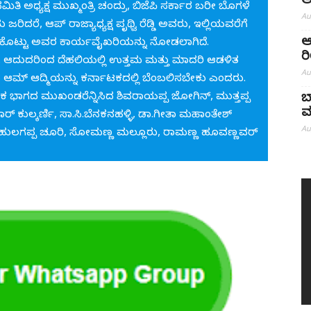
ಅ
ಿ ಅಧ್ಯಕ್ಷ ಮುಖ್ಮಂತ್ರಿ ಚಂದ್ರು, ಬಿಜೆಪಿ ಸರ್ಕಾರ ಬರೀ ಬೊಗಳೆ
Au
ು ಜರಿದರೆ, ಆಪ್ ರಾಜ್ಯಾಧ್ಯಕ್ಷ ಪೃಥ್ವಿ ರೆಡ್ಡಿ ಅವರು, ಇಲ್ಲಿಯವರೆಗೆ
ಆ
ವಕಾಶ ಕೊಟ್ಟು ಅವರ ಕಾರ್ಯವೈಖರಿಯನ್ನು ನೋಡಲಾಗಿದೆ.
ರ
. ಆದುದರಿಂದ ದೆಹಲಿಯಲ್ಲಿ ಉತ್ತಮ ಮತ್ತು ಮಾದರಿ ಆಡಳಿತ
Au
ದ ಆಮ್ ಆದ್ಮಿಯನ್ನು ಕರ್ನಾಟಕದಲ್ಲಿ ಬೆಂಬಲಿಸಬೇಕು ಎಂದರು.
ಟಕ ಭಾಗದ ಮುಖಂಡರೆನ್ನಿಸಿದ ಶಿವರಾಯಪ್ಪ ಜೋಗಿನ್, ಮುತ್ತಪ್ಪ
ಬ
ಮ
ಕುಲ್ಕರ್ಣಿ, ಸಾ.ಸಿ.ಬೆನಕನಹಳ್ಳಿ, ಡಾ.ಗೀತಾ ಮಹಾಂತೇಶ್
Au
, ಹುಲಗಪ್ಪ ಚೂರಿ, ಸೋಮಣ್ಣ ಮಲ್ಲೂರು, ರಾಮಣ್ಣ ಹೂವಣ್ಣವರ್