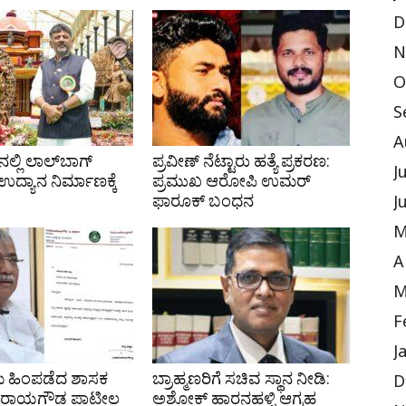
D
N
O
S
A
ಲ್ಲಿ ಲಾಲ್‌ಬಾಗ್
ಪ್ರವೀಣ್ ನೆಟ್ಟಾರು ಹತ್ಯೆ ಪ್ರಕರಣ:
J
ದ್ಯಾನ ನಿರ್ಮಾಣಕ್ಕೆ
ಪ್ರಮುಖ ಆರೋಪಿ ಉಮರ್
ಫಾರೂಕ್ ಬಂಧನ
J
M
A
M
F
J
ೆ ಹಿಂಪಡೆದ ಶಾಸಕ
ಬ್ರಾಹ್ಮಣರಿಗೆ ಸಚಿವ ಸ್ಥಾನ ನೀಡಿ:
D
ರಾಯಗೌಡ ಪಾಟೀಲ
ಅಶೋಕ್ ಹಾರನಹಳ್ಳಿ ಆಗ್ರಹ