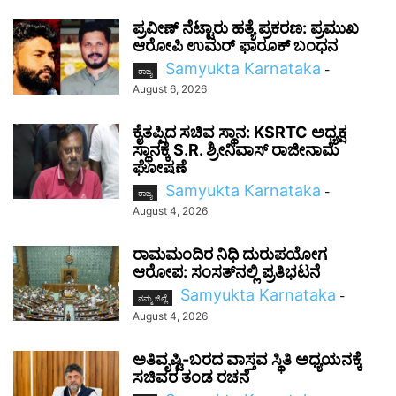
ಪ್ರವೀಣ್ ನೆಟ್ಟಾರು ಹತ್ಯೆ ಪ್ರಕರಣ: ಪ್ರಮುಖ
ಆರೋಪಿ ಉಮರ್ ಫಾರೂಕ್ ಬಂಧನ
Samyukta Karnataka
-
ರಾಜ್ಯ
August 6, 2026
ಕೈತಪ್ಪಿದ ಸಚಿವ ಸ್ಥಾನ: KSRTC ಅಧ್ಯಕ್ಷ
ಸ್ಥಾನಕ್ಕೆ S.R. ಶ್ರೀನಿವಾಸ್ ರಾಜೀನಾಮೆ
ಘೋಷಣೆ
Samyukta Karnataka
-
ರಾಜ್ಯ
August 4, 2026
ರಾಮಮಂದಿರ ನಿಧಿ ದುರುಪಯೋಗ
ಆರೋಪ: ಸಂಸತ್‌ನಲ್ಲಿ ಪ್ರತಿಭಟನೆ
Samyukta Karnataka
-
ನಮ್ಮ ಜಿಲ್ಲೆ
August 4, 2026
ಅತಿವೃಷ್ಟಿ-ಬರದ ವಾಸ್ತವ ಸ್ಥಿತಿ ಅಧ್ಯಯನಕ್ಕೆ
ಸಚಿವರ ತಂಡ ರಚನೆ