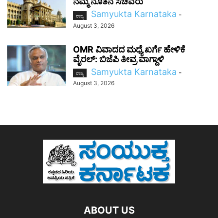
ನಮ್ಮ ನೂತನ ಸಚಿವರು
Samyukta Karnataka
-
ರಾಜ್ಯ
August 3, 2026
OMR ವಿವಾದದ ಮಧ್ಯೆ ಖರ್ಗೆ ಹೇಳಿಕೆ
ವೈರಲ್: ಬಿಜೆಪಿ ತೀವ್ರ ವಾಗ್ದಾಳಿ
Samyukta Karnataka
-
ರಾಜ್ಯ
August 3, 2026
ABOUT US