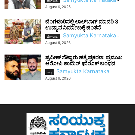
-
ಬೆಂಗಳೂರು
August 6, 2026
ಬೆಂಗಳೂರಿನಲ್ಲಿ ಲಾಲ್‌ಬಾಗ್ ಮಾದರಿ 3
ಉದ್ಯಾನ ನಿರ್ಮಾಣಕ್ಕೆ ಚಿಂತನೆ
Samyukta Karnataka
-
ಬೆಂಗಳೂರು
August 6, 2026
ಪ್ರವೀಣ್ ನೆಟ್ಟಾರು ಹತ್ಯೆ ಪ್ರಕರಣ: ಪ್ರಮುಖ
ಆರೋಪಿ ಉಮರ್ ಫಾರೂಕ್ ಬಂಧನ
Samyukta Karnataka
-
ರಾಜ್ಯ
August 6, 2026