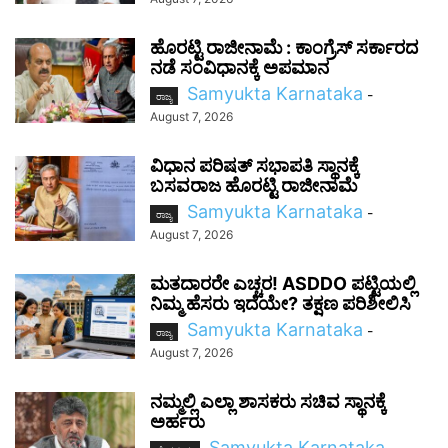
ಹೊರಟ್ಟಿ ರಾಜೀನಾಮೆ : ಕಾಂಗ್ರೆಸ್ ಸರ್ಕಾರದ
ನಡೆ ಸಂವಿಧಾನಕ್ಕೆ ಅಪಮಾನ
Samyukta Karnataka
-
ರಾಜ್ಯ
August 7, 2026
ವಿಧಾನ ಪರಿಷತ್ ಸಭಾಪತಿ ಸ್ಥಾನಕ್ಕೆ
ಬಸವರಾಜ ಹೊರಟ್ಟಿ ರಾಜೀನಾಮೆ
Samyukta Karnataka
-
ರಾಜ್ಯ
August 7, 2026
ಮತದಾರರೇ ಎಚ್ಚರ! ASDDO ಪಟ್ಟಿಯಲ್ಲಿ
ನಿಮ್ಮ ಹೆಸರು ಇದೆಯೇ? ತಕ್ಷಣ ಪರಿಶೀಲಿಸಿ
Samyukta Karnataka
-
ರಾಜ್ಯ
August 7, 2026
ನಮ್ಮಲ್ಲಿ ಎಲ್ಲಾ ಶಾಸಕರು ಸಚಿವ ಸ್ಥಾನಕ್ಕೆ
ಅರ್ಹರು
Samyukta Karnataka