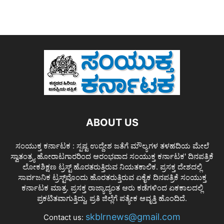
ABOUT US
ಸಂಯುಕ್ತ ಕರ್ನಾಟಕ : ಸ್ಪಷ್ಟ ಉದ್ದೇಶ ಜತೆಗೆ ಮೌಲ್ಯಗಳ ತಳಹದಿಯ ಮೇಲೆ
ಸ್ವಾತಂತ್ರ್ಯ ಹೋರಾಟಗಾರರಿಂದ ಆರಂಭವಾದ ಸಂಯುಕ್ತ ಕರ್ನಾಟಕ' ದಿನಪತ್ರಿಕೆ
ಲೋಕಶಿಕ್ಷಣ ಟ್ರಸ್ಟ್ ಹೊರತರುತ್ತಿರುವ ನಿಯತಕಾಲಿಕ. ಪ್ರಸಕ್ತ ದೇಶದಲ್ಲಿ
ಸಾರ್ವಜನಿಕ ಟ್ರಸ್ಟ್‌ವೊಂದು ಹೊರತರುತ್ತಿರುವ ಏಕೈಕ ದಿನಪತ್ರಿಕೆ ಸಂಯುಕ್ತ
ಕರ್ನಾಟಕ ಮಾತ್ರ. ಪ್ರಸಕ್ತ ರಾಜ್ಯಾದ್ಯಂತ ಆರು ಕಡೆಗಳಿಂದ ಏಕಕಾಲದಲ್ಲಿ
ಪ್ರಕಟಿತವಾಗುತ್ತಿದ್ದು, ಪ್ರತಿ ಜಿಲ್ಲೆಗೆ ಪತ್ಯೇಕ ಆವೃತ್ತಿ ಹೊಂದಿದೆ.
skblrnews@gmail.com
Contact us: