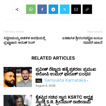
Previous article
Next article
ಸಿದ್ದರಾಮಯ್ಯ ಆಡಳಿತ ಅವಧಿಯಲ್ಲಿ
ಐತಿಹಾಸಿಕ ಶ್ರೀರಂಗಪಟ್ಟಣ ಜಂಬೂ
ಭ್ರಷ್ಟಾಚಾರ: ಅರುಣ್ ಸಿಂಗ್
ಸವಾರಿಗೆ ಚಾಲನೆ
RELATED ARTICLES
ಪ್ರವೀಣ್ ನೆಟ್ಟಾರು ಹತ್ಯೆ ಪ್ರಕರಣ: ಪ್ರಮುಖ
ಆರೋಪಿ ಉಮರ್ ಫಾರೂಕ್ ಬಂಧನ
Samyukta Karnataka
-
ರಾಜ್ಯ
August 6, 2026
ಕೈತಪ್ಪಿದ ಸಚಿವ ಸ್ಥಾನ: KSRTC ಅಧ್ಯಕ್ಷ
ಸ್ಥಾನಕ್ಕೆ S.R. ಶ್ರೀನಿವಾಸ್ ರಾಜೀನಾಮೆ