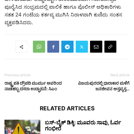
ಪೂರೈಸಿದ ಸಂಭ್ರಮದಲ್ಲಿ ಪಾಲಿಕೆ ಹಾಗೂ ಪೊಲೀಸ್ ಅಧಿಕಾರಿಗಳು
ಸತತ 24 ಗಂಟೆಯ ಕರ್ತವ್ಯ ಮುಗಿಸಿ ನಿರಾಳವಾಗಿ ಕುಣಿದು ಸಂತಸ
ವ್ಯಕ್ತಪಡಿಸಿದರು.
Previous article
Next article
ರಾಷ್ಟ್ರಪತಿ ದ್ರೌಪದಿ ಮುರ್ಮು ಅವರಿಂದ
ವಿಜಯಪುರದಲ್ಲಿ ಧಾರಾಕಾರ ಮಳೆಗೆ
ನಾಡಹಬ್ಬ ದಸರಾ ಉದ್ಘಾಟನೆ: ಸಿಎಂ
ಜನಜೀವನ ಅಸ್ತವ್ಯಸ್ತ…
RELATED ARTICLES
ಬಸ್-ಬೈಕ್ ಡಿಕ್ಕಿ: ಮೂವರು ಸಾವು, ಓರ್ವ
ಗಂಭೀರ