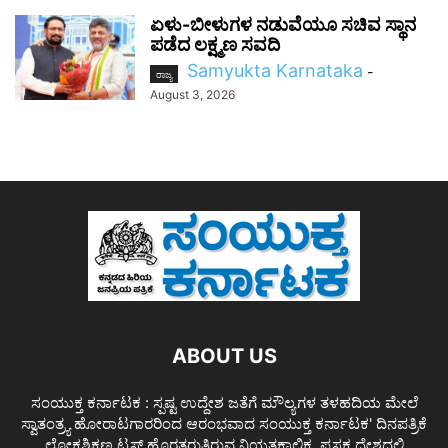
ಏಳು-ಬೀಳುಗಳ ನಡುವೆಯೂ ಸಚಿವ ಸ್ಥಾನ
ಪಡೆದ ಲಕ್ಷ್ಮಣ ಸವದಿ
Samyukta Karnataka
-
ರಾಜ್ಯ
August 3, 2026
ABOUT US
ಸಂಯುಕ್ತ ಕರ್ನಾಟಕ : ಸ್ಪಷ್ಟ ಉದ್ದೇಶ ಜತೆಗೆ ಮೌಲ್ಯಗಳ ತಳಹದಿಯ ಮೇಲೆ
ಸ್ವಾತಂತ್ರ್ಯ ಹೋರಾಟಗಾರರಿಂದ ಆರಂಭವಾದ ಸಂಯುಕ್ತ ಕರ್ನಾಟಕ' ದಿನಪತ್ರಿಕೆ
ಲೋಕಶಿಕ್ಷಣ ಟ್ರಸ್ಟ್ ಹೊರತರುತ್ತಿರುವ ನಿಯತಕಾಲಿಕ. ಪ್ರಸಕ್ತ ದೇಶದಲ್ಲಿ