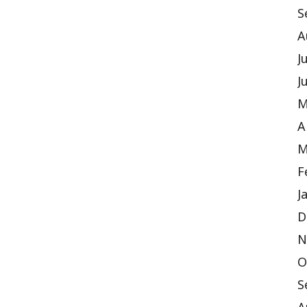
S
A
J
J
M
A
M
F
J
D
N
O
S