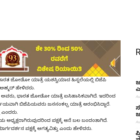
 ಭಾರತ ಜೋಡೋ ಯಾತ್ರೆ ಯಶಸ್ವಿಯಾದ ಹಿನ್ನಲೆಯಲ್ಲಿ ಬಿಜೆಪಿ
ಜ
 ಅಹ್ಮದ್ ಹೇಳಿದರು.
ಎ
ಡಿದ ಅವರು, ಭಾರತ ಜೋಡೋ ಯಾತ್ರೆ ಐಸಿಹಾಸಿಕವಾಗಿದೆ. ಇದರಿಂದ
Au
 ಪರ್ಯಾಯವಾಗಿ ಬಿಜೆಪಿಯವರು ಜನಸಂಕಲ್ಪ ಯಾತ್ರೆ ಆರಂಭಿಸಿದ್ದಾರೆ.
ಸ
ು ಎಂದರು.
ಜ
ರೀಯ ಅಧ್ಯಕ್ಷರಾಗಿರುವುದರಿಂದ ಪಕ್ಷಕ್ಕೆ ಆನೆ ಬಲ ಬಂದಂತಾಗಿದೆ.
Au
ದರ್ಶನ ಪಕ್ಷಕ್ಕೆ ಅಗತ್ಯವಿತ್ತು ಎಂದು ಹೇಳಿದರು.
ಪ