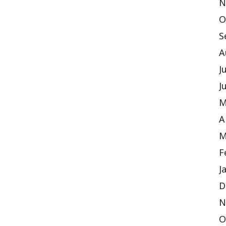
N
O
S
A
J
J
M
A
M
F
J
D
N
O