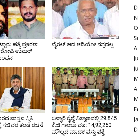
D
N
O
S
ಟ್ಟಾರು ಹತ್ಯೆ ಪ್ರಕರಣ:
ವೈರಲ್ ಆದ ಆಡಿಯೋ ನನ್ನದಲ್ಲ
A
 ಆರೋಪಿ ಉಮರ್
 ಬಂಧನ
J
J
M
A
M
F
ಬರದ ವಾಸ್ತವ ಸ್ಥಿತಿ
ಬಳ್ಳಾರಿ ರೈಲ್ವೆ ನಿಲ್ದಾಣದಲ್ಲಿ 29.845
J
ಕೆ ಸಚಿವರ ತಂಡ ರಚನೆ
ಕೆ.ಜಿ ಗಾಂಜಾ ವಶ: ₹14,92,250
D
ಮೌಲ್ಯದ ಮಾದಕ ವಸ್ತು ಪತ್ತೆ