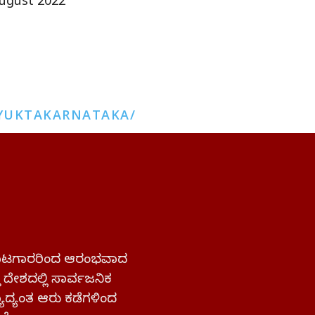
ugust 2022
YUKTAKARNATAKA/
 ಹೋರಾಟಗಾರರಿಂದ ಆರಂಭವಾದ
್ತ ದೇಶದಲ್ಲಿ ಸಾರ್ವಜನಿಕ
ಜ್ಯಾದ್ಯಂತ ಆರು ಕಡೆಗಳಿಂದ