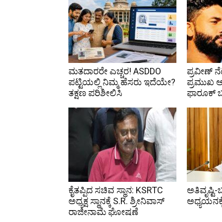
ಮತದಾರರೇ ಎಚ್ಚರ! ASDDO
ಪ್ರವೀಣ್ ನೆ
ಪಟ್ಟಿಯಲ್ಲಿ ನಿಮ್ಮ ಹೆಸರು ಇದೆಯೇ?
ಪ್ರಮುಖ
ತಕ್ಷಣ ಪರಿಶೀಲಿಸಿ
ಫಾರೂಕ್
ಕೈತಪ್ಪಿದ ಸಚಿವ ಸ್ಥಾನ: KSRTC
ಅತಿವೃಷ್ಟಿ-
ಅಧ್ಯಕ್ಷ ಸ್ಥಾನಕ್ಕೆ S.R. ಶ್ರೀನಿವಾಸ್
ಅಧ್ಯಯನಕ್
ರಾಜೀನಾಮೆ ಘೋಷಣೆ