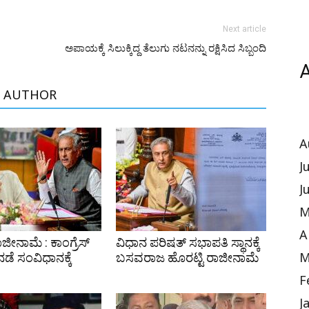
Next article
ಅಪಾಯಕ್ಕೆ ಸಿಲುಕ್ಕಿದ್ದ ತೆಲುಗು ನಟನನ್ನು ರಕ್ಷಿಸಿದ ಸಿಬ್ಬಂದಿ
A
 AUTHOR
A
J
J
M
A
ಾಜೀನಾಮೆ : ಕಾಂಗ್ರೆಸ್
ವಿಧಾನ ಪರಿಷತ್ ಸಭಾಪತಿ ಸ್ಥಾನಕ್ಕೆ
ಡೆ ಸಂವಿಧಾನಕ್ಕೆ
ಬಸವರಾಜ ಹೊರಟ್ಟಿ ರಾಜೀನಾಮೆ
M
F
J