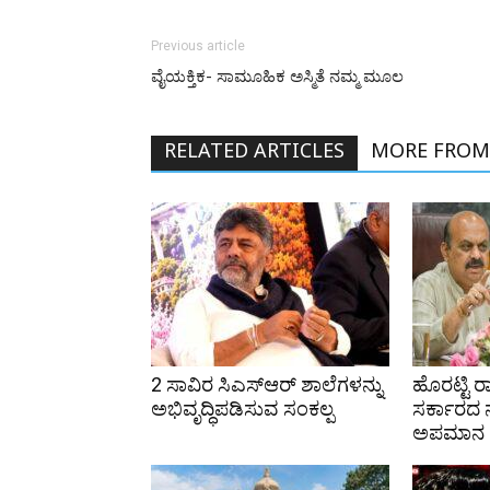
Previous article
ವೈಯಕ್ತಿಕ- ಸಾಮೂಹಿಕ ಅಸ್ಮಿತೆ ನಮ್ಮ ಮೂಲ
RELATED ARTICLES
MORE FROM
2 ಸಾವಿರ ಸಿಎಸ್‌ಆರ್ ಶಾಲೆಗಳನ್ನು
ಹೊರಟ್ಟಿ ರ
ಅಭಿವೃದ್ಧಿಪಡಿಸುವ ಸಂಕಲ್ಪ
ಸರ್ಕಾರದ ನ
ಅಪಮಾನ