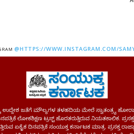
A
@HTTPS://WWW.INSTAGRAM.COM/SAM
AGRAM
ಪಷ್ಟ ಉದ್ದೇಶ ಜತೆಗೆ ಮೌಲ್ಯಗಳ ತಳಹದಿಯ ಮೇಲೆ ಸ್ವಾತಂತ್ರ್ಯ
ಪತ್ರಿಕೆ ಲೋಕಶಿಕ್ಷಣ ಟ್ರಸ್ಟ್ ಹೊರತರುತ್ತಿರುವ ನಿಯತಕಾಲಿಕ. ಪ್ರಸಕ
್ತಿರುವ ಏಕೈಕ ದಿನಪತ್ರಿಕೆ ಸಂಯುಕ್ತ ಕರ್ನಾಟಕ ಮಾತ್ರ. ಪ್ರಸಕ್ತ ರಾ