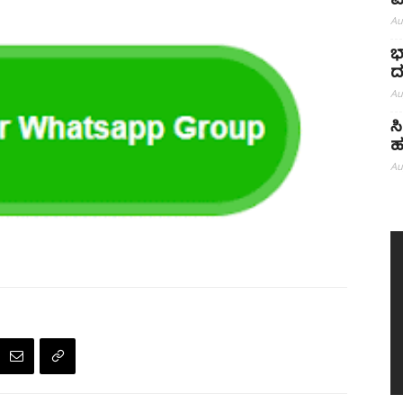
ಪ
Au
ಭ
ದ
Au
ಸ
ಹ
Au