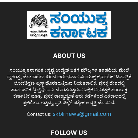
ABOUT US
ಸಂಯುಕ್ತ ಕರ್ನಾಟಕ : ಸ್ಪಷ್ಟ ಉದ್ದೇಶ ಜತೆಗೆ ಮೌಲ್ಯಗಳ ತಳಹದಿಯ ಮೇಲೆ
ಸ್ವಾತಂತ್ರ್ಯ ಹೋರಾಟಗಾರರಿಂದ ಆರಂಭವಾದ ಸಂಯುಕ್ತ ಕರ್ನಾಟಕ' ದಿನಪತ್ರಿಕೆ
ಲೋಕಶಿಕ್ಷಣ ಟ್ರಸ್ಟ್ ಹೊರತರುತ್ತಿರುವ ನಿಯತಕಾಲಿಕ. ಪ್ರಸಕ್ತ ದೇಶದಲ್ಲಿ
ಸಾರ್ವಜನಿಕ ಟ್ರಸ್ಟ್‌ವೊಂದು ಹೊರತರುತ್ತಿರುವ ಏಕೈಕ ದಿನಪತ್ರಿಕೆ ಸಂಯುಕ್ತ
ಕರ್ನಾಟಕ ಮಾತ್ರ. ಪ್ರಸಕ್ತ ರಾಜ್ಯಾದ್ಯಂತ ಆರು ಕಡೆಗಳಿಂದ ಏಕಕಾಲದಲ್ಲಿ
ಪ್ರಕಟಿತವಾಗುತ್ತಿದ್ದು, ಪ್ರತಿ ಜಿಲ್ಲೆಗೆ ಪತ್ಯೇಕ ಆವೃತ್ತಿ ಹೊಂದಿದೆ.
skblrnews@gmail.com
Contact us:
FOLLOW US