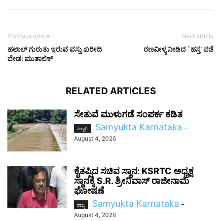
Previous article
Next article
ಹಲಾಲ್ ಗುರುತು ಇರುವ ವಸ್ತು ಖರೀದಿ
ರಣವೀಳ್ಯ ನೀಡಿದ `ಹಸ್ತ’ ಪಡೆ
ಬೇಡ: ಮುತಾಲಿಕ್
RELATED ARTICLES
ಸೇತುವೆ ಮುಳುಗಡೆ ಸಂಪರ್ಕ ಕಡಿತ
Samyukta Karnataka
-
ಬಳ್ಳಾರಿ
August 4, 2026
ಕೈತಪ್ಪಿದ ಸಚಿವ ಸ್ಥಾನ: KSRTC ಅಧ್ಯಕ್ಷ
ಸ್ಥಾನಕ್ಕೆ S.R. ಶ್ರೀನಿವಾಸ್ ರಾಜೀನಾಮೆ
ಘೋಷಣೆ
Samyukta Karnataka
-
ರಾಜ್ಯ
August 4, 2026