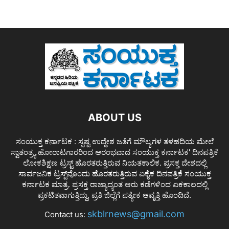
ABOUT US
ಸಂಯುಕ್ತ ಕರ್ನಾಟಕ : ಸ್ಪಷ್ಟ ಉದ್ದೇಶ ಜತೆಗೆ ಮೌಲ್ಯಗಳ ತಳಹದಿಯ ಮೇಲೆ
ಸ್ವಾತಂತ್ರ್ಯ ಹೋರಾಟಗಾರರಿಂದ ಆರಂಭವಾದ ಸಂಯುಕ್ತ ಕರ್ನಾಟಕ' ದಿನಪತ್ರಿಕೆ
ಲೋಕಶಿಕ್ಷಣ ಟ್ರಸ್ಟ್ ಹೊರತರುತ್ತಿರುವ ನಿಯತಕಾಲಿಕ. ಪ್ರಸಕ್ತ ದೇಶದಲ್ಲಿ
ಸಾರ್ವಜನಿಕ ಟ್ರಸ್ಟ್‌ವೊಂದು ಹೊರತರುತ್ತಿರುವ ಏಕೈಕ ದಿನಪತ್ರಿಕೆ ಸಂಯುಕ್ತ
ಕರ್ನಾಟಕ ಮಾತ್ರ. ಪ್ರಸಕ್ತ ರಾಜ್ಯಾದ್ಯಂತ ಆರು ಕಡೆಗಳಿಂದ ಏಕಕಾಲದಲ್ಲಿ
ಪ್ರಕಟಿತವಾಗುತ್ತಿದ್ದು, ಪ್ರತಿ ಜಿಲ್ಲೆಗೆ ಪತ್ಯೇಕ ಆವೃತ್ತಿ ಹೊಂದಿದೆ.
skblrnews@gmail.com
Contact us: