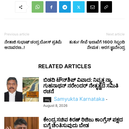
Previous article
Next article
ನೇತಾಜಿ ಸುಭಾಷ್ ಚಂದ್ರ ಬೋಸ್​ ಪ್ರತಿಮೆ
ತುರ್ತು ಸೇವೆ ಇಲಾಖೆಗೆ 1600 ಸಿಬ್ಬಂದಿ
ಅನಾವರಣ..!
ನೇಮಕ : ಆರಗ ಜ್ಞಾನೇಂದ್ರ
RELATED ARTICLES
ಬಿಡದಿ ಟೌನ್‌ಶಿಪ್ ವಿವಾದ: ನಿವೃತ್ತ ನ್ಯಾ.
ಗುಹನಾಥನ್ ನರೇಂದರ್ ನೇತೃತ್ವದ ಸಮಿತಿ
ರಚನೆ
Samyukta Karnataka
-
ರಾಜ್ಯ
August 8, 2026
ಕೇಂದ್ರ ಸಚಿವ ಕಿರಣ್ ರಿಜಿಜು ಕಾಂಗ್ರೆಸ್ ಪಕ್ಷದ
ಬಗ್ಗೆ ಚಿಂತಿಸುವುದು ಬೇಡ