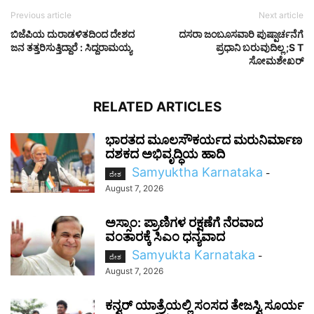
Previous article
Next article
ಬಿಜೆಪಿಯ ದುರಾಡಳಿತದಿಂದ ದೇಶದ
ದಸರಾ ಜಂಬೂಸವಾರಿ ಪುಷ್ಪಾರ್ಚನೆಗೆ
ಜನ ತತ್ತರಿಸುತ್ತಿದ್ದಾರೆ : ಸಿದ್ದರಾಮಯ್ಯ
ಪ್ರಧಾನಿ ಬರುವುದಿಲ್ಲ ;S T
ಸೋಮಶೇಖರ್
RELATED ARTICLES
ಭಾರತದ ಮೂಲಸೌಕರ್ಯದ ಮರುನಿರ್ಮಾಣ
ದಶಕದ ಅಭಿವೃದ್ಧಿಯ ಹಾದಿ
Samyuktha Karnataka
-
ದೇಶ
August 7, 2026
ಅಸ್ಸಾಂ: ಪ್ರಾಣಿಗಳ ರಕ್ಷಣೆಗೆ ನೆರವಾದ
ವಂತಾರಕ್ಕೆ ಸಿಎಂ ಧನ್ಯವಾದ
Samyukta Karnataka
-
ದೇಶ
August 7, 2026
ಕನ್ವರ್ ಯಾತ್ರೆಯಲ್ಲಿ ಸಂಸದ ತೇಜಸ್ವಿ ಸೂರ್ಯ