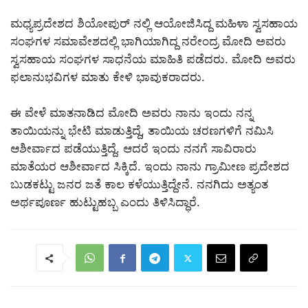
ಮಧ್ಯಪ್ರದೇಶದ ಶಿಯೋಪುರ್ ನಲ್ಲಿ ಆಯೋಜಿಸಿದ್ದ ಮಹಿಳಾ ಸ್ವಸಹಾಯ
ಸಂಘಗಳ ಸಮಾವೇಶದಲ್ಲಿ ಭಾಗಿಯಾಗಿದ್ದ ನರೇಂದ್ರ ಮೋದಿ ಅವರು
ಸ್ವಸಹಾಯ ಸಂಘಗಳ ಸಾಧನೆಯ ಮಾಹಿತಿ ಪಡೆದರು. ಮೋದಿ ಅವರು
ಫಲಾನುಭವಿಗಳ ಮಾತು ಕೇಳಿ ಭಾವುಕರಾದರು.
ಈ ವೇಳೆ ಮಾತನಾಡಿದ ಮೋದಿ ಅವರು ನಾನು ಇಂದು ನನ್ನ
ತಾಯಿಯನ್ನು ಭೇಟಿ ಮಾಡುತ್ತಿದ್ದೆ, ತಾಯಿಯ ಚರಣಗಳಿಗೆ ನಮಿಸಿ
ಆಶೀರ್ವಾದ ಪಡೆಯುತ್ತಿದ್ದೆ. ಆದರೆ ಇಂದು ನನಗೆ ಸಾವಿರಾರು
ಮಾತೆಯರ ಆಶೀರ್ವಾದ ಸಿಕ್ಕಿದೆ. ಇಂದು ನಾನು ಗ್ರಾಮೀಣ ಪ್ರದೇಶದ
ಬುಡಕಟ್ಟು ಜನರ ಜತೆ ಕಾಲ ಕಳೆಯುತ್ತಿದ್ದೇನೆ. ನನಗಿದು ಅತ್ಯಂತ
ಅರ್ಥಪೂರ್ಣ ಹುಟ್ಟುಹಬ್ಬ ಎಂದು ತಿಳಿಸಿದ್ಧಾರೆ.