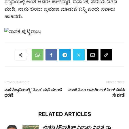
ಸನ್ನಿಧಿಯಲ್ಲಿ ಅಂತ ಅವರೇ ಹೇಳಿದ್ದಾರೆ. ದಿನಾಂಕ, ಸಮಯ ನಿಗದಿ
ಮಾಡಿ, ನಾನು ಬಂದು ಪ್ರಮಾಣ ಮಾಡುವೆ ಬನ್ನಿ ಎಂದು ಸವಾಲು
ಹಾಕಿದರು.
Previous article
Next article
ನಾಳೆ ಶಿಗ್ಗಾವಿಯಲ್ಲಿ `ಸಿಎಂ’ ಮನೆ ಮುಂದೆ
ಮಾಜಿ ಸಿಎಂ ಅಮರಿಂದರ್‌ ಸಿಂಗ್‌ ಬಿಜೆಪಿ
ಧರಣಿ
ಸೇರ್ಪಡೆ
RELATED ARTICLES
ಬಿಡದಿ ಟೌನ್‌ಶಿಪ್ ವಿವಾದ: ನಿವೃತ್ತ ನ್ಯಾ.