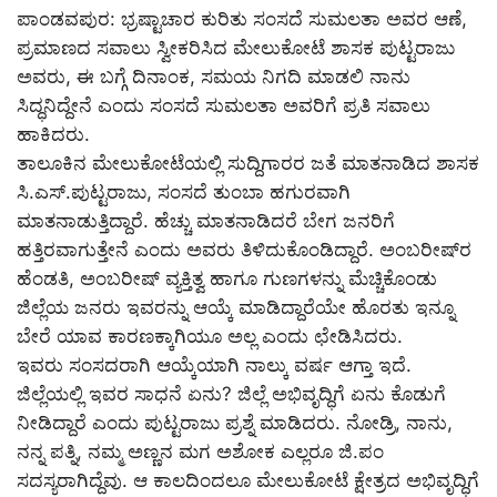
ಪಾಂಡವಪುರ: ಭ್ರಷ್ಟಾಚಾರ ಕುರಿತು ಸಂಸದೆ ಸುಮಲತಾ ಅವರ ಆಣೆ,
ಪ್ರಮಾಣದ ಸವಾಲು ಸ್ವೀಕರಿಸಿದ ಮೇಲುಕೋಟೆ ಶಾಸಕ ಪುಟ್ಟರಾಜು
ಅವರು, ಈ ಬಗ್ಗೆ ದಿನಾಂಕ, ಸಮಯ ನಿಗದಿ ಮಾಡಲಿ ನಾನು
ಸಿದ್ಧನಿದ್ದೇನೆ ಎಂದು ಸಂಸದೆ ಸುಮಲತಾ ಅವರಿಗೆ ಪ್ರತಿ ಸವಾಲು
ಹಾಕಿದರು.
ತಾಲೂಕಿನ ಮೇಲುಕೋಟೆಯಲ್ಲಿ ಸುದ್ದಿಗಾರರ ಜತೆ ಮಾತನಾಡಿದ ಶಾಸಕ
ಸಿ.ಎಸ್.ಪುಟ್ಟರಾಜು, ಸಂಸದೆ ತುಂಬಾ ಹಗುರವಾಗಿ
ಮಾತನಾಡುತ್ತಿದ್ದಾರೆ. ಹೆಚ್ಚು ಮಾತನಾಡಿದರೆ ಬೇಗ ಜನರಿಗೆ
ಹತ್ತಿರವಾಗುತ್ತೇನೆ ಎಂದು ಅವರು ತಿಳಿದುಕೊಂಡಿದ್ದಾರೆ. ಅಂಬರೀಷ್‌ರ
ಹೆಂಡತಿ, ಅಂಬರೀಷ್ ವ್ಯಕ್ತಿತ್ವ ಹಾಗೂ ಗುಣಗಳನ್ನು ಮೆಚ್ಚಿಕೊಂಡು
ಜಿಲ್ಲೆಯ ಜನರು ಇವರನ್ನು ಆಯ್ಕೆ ಮಾಡಿದ್ದಾರೆಯೇ ಹೊರತು ಇನ್ನೂ
ಬೇರೆ ಯಾವ ಕಾರಣಕ್ಕಾಗಿಯೂ ಅಲ್ಲ ಎಂದು ಛೇಡಿಸಿದರು.
ಇವರು ಸಂಸದರಾಗಿ ಆಯ್ಕೆಯಾಗಿ ನಾಲ್ಕು ವರ್ಷ ಆಗ್ತಾ ಇದೆ.
ಜಿಲ್ಲೆಯಲ್ಲಿ ಇವರ ಸಾಧನೆ ಏನು? ಜಿಲ್ಲೆ ಅಭಿವೃದ್ಧಿಗೆ ಏನು ಕೊಡುಗೆ
ನೀಡಿದ್ದಾರೆ ಎಂದು ಪುಟ್ಟರಾಜು ಪ್ರಶ್ನೆ ಮಾಡಿದರು. ನೋಡ್ರಿ, ನಾನು,
ನನ್ನ ಪತ್ನಿ, ನಮ್ಮ ಅಣ್ಣನ ಮಗ ಅಶೋಕ ಎಲ್ಲರೂ ಜಿ.ಪಂ
ಸದಸ್ಯರಾಗಿದ್ದೆವು. ಆ ಕಾಲದಿಂದಲೂ ಮೇಲುಕೋಟೆ ಕ್ಷೇತ್ರದ ಅಭಿವೃದ್ಧಿಗೆ