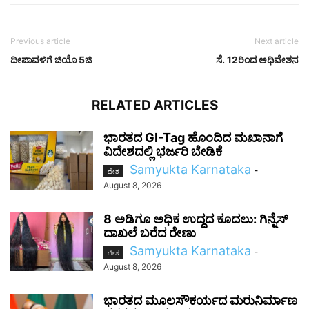
Previous article
Next article
ದೀಪಾವಳಿಗೆ ಜಿಯೊ 5ಜಿ
ಸೆ. 12ರಿಂದ ಅಧಿವೇಶನ
RELATED ARTICLES
ಭಾರತದ GI-Tag ಹೊಂದಿದ ಮಖಾನಾಗೆ
ವಿದೇಶದಲ್ಲಿ ಭರ್ಜರಿ ಬೇಡಿಕೆ
Samyukta Karnataka
-
ದೇಶ
August 8, 2026
8 ಅಡಿಗೂ ಅಧಿಕ ಉದ್ದದ ಕೂದಲು: ಗಿನ್ನೆಸ್
ದಾಖಲೆ ಬರೆದ ರೇಣು
Samyukta Karnataka
-
ದೇಶ
August 8, 2026
ಭಾರತದ ಮೂಲಸೌಕರ್ಯದ ಮರುನಿರ್ಮಾಣ