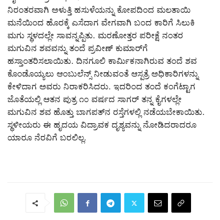
ನಿರಂತರವಾಗಿ ಅಳುತ್ತಿ ಹಸುಳೆಯನ್ನು ಕೋಪದಿಂದ ಮಲತಾಯಿ
ಮನೆಯಿಂದ ಹೊರಕ್ಕೆ ಎಸೆದಾಗ ವೇಗವಾಗಿ ಬಂದ ಕಾರಿಗೆ ಸಿಲುಕಿ
ಮಗು ಸ್ಥಳದಲ್ಲೇ ಸಾವನ್ನಪ್ಪಿತು. ಮರಣೋತ್ತರ ಪರೀಕ್ಷೆ ನಂತರ
ಮಗುವಿನ ಶವವನ್ನು ತಂದೆ ಪ್ರವೀಣ್ ಕುಮಾರ್‌ಗೆ
ಹಸ್ತಾಂತರಿಸಲಾಯಿತು. ದಿನಗೂಲಿ ಕಾರ್ಮಿಕನಾಗಿರುವ ತಂದೆ ಶವ
ಕೊಂಡೊಯ್ಯಲು ಆಂಬುಲೆನ್ಸ್ ನೀಡುವಂತೆ ಆಸ್ಪತ್ರೆ ಅಧಿಕಾರಿಗಳನ್ನು
ಕೇಳಿದಾಗ ಅವರು ನಿರಾಕರಿಸಿದರು. ಇದರಿಂದ ತಂದೆ ಕಂಗೆಟ್ಟಾಗ
ಜೊತೆಯಲ್ಲಿ ಆತನ ಪುತ್ರ ೧೦ ವರ್ಷದ ಸಾಗರ್ ತನ್ನ ಕೈಗಳಲ್ಲೇ
ಮಗುವಿನ ಶವ ಹೊತ್ತು ಬಾಗಪತ್‌ನ ರಸ್ತೆಗಳಲ್ಲಿ ನಡೆಯಬೇಕಾಯಿತು.
ಸ್ಥಳೀಯರು ಈ ಹೃದಯ ವಿದ್ರಾವಕ ದೃಶ್ಯವನ್ನು ನೋಡಿದರಾದರೂ
ಯಾರೂ ನೆರವಿಗೆ ಬರಲಿಲ್ಲ.