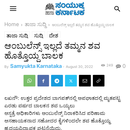
Home
ತಾಜಾ ಸುದ್ದಿ
ಆಂಬುಲೆನ್ಸ್ ಇಲ್ಲದೆ ತಮ್ಮನ ಶವ ಹೊತ್ತೊಯ್ದ ಬಾಲಕ
ತಾಜಾ ಸುದ್ದಿ
ಸುದ್ದಿ
ದೇಶ
ಆಂಬುಲೆನ್ಸ್ ಇಲ್ಲದೆ ತಮ್ಮನ ಶವ
ಹೊತ್ತೊಯ್ದ ಬಾಲಕ
Samyukta Karnataka
249
0
By
-
August 30, 2022
ಲಖನೌ: ಉತ್ತರ ಪ್ರದೇಶದ ಬಾಗಪತ್‌ನಲ್ಲಿ ಅಪಘಾತದಲ್ಲಿ ಮೃತಪಟ್ಟ
ಎರಡು ವರ್ಷದ ಬಾಲಕನ ಶವ ಒಯ್ಯಲು
ಆಸ್ಪತ್ರೆ ಅಧಿಕಾರಿಗಳು ಆಂಬುಲೆನ್ಸ್ ನಿರಾಕರಿಸಿದ ಪರಿಣಾಮ
ಅಸಹಾಯಕನಾದ ಸಹೋದರ ಕೈಗಳಿಂದಲೇ ಶವ ಹೊತ್ತೊಯ್ದ
ಹೃದಯವಿದ್ರಾವಕ ಘಟನೆಯಿದು.