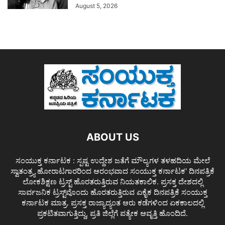
August 5, 2026
ABOUT US
ಸಂಯುಕ್ತ ಕರ್ನಾಟಕ : ಸ್ಪಷ್ಟ ಉದ್ದೇಶ ಜತೆಗೆ ಮೌಲ್ಯಗಳ ತಳಹದಿಯ ಮೇಲೆ
ಸ್ವಾತಂತ್ರ್ಯ ಹೋರಾಟಗಾರರಿಂದ ಆರಂಭವಾದ ಸಂಯುಕ್ತ ಕರ್ನಾಟಕ' ದಿನಪತ್ರಿಕೆ
ಲೋಕಶಿಕ್ಷಣ ಟ್ರಸ್ಟ್ ಹೊರತರುತ್ತಿರುವ ನಿಯತಕಾಲಿಕ. ಪ್ರಸಕ್ತ ದೇಶದಲ್ಲಿ
ಸಾರ್ವಜನಿಕ ಟ್ರಸ್ಟ್‌ವೊಂದು ಹೊರತರುತ್ತಿರುವ ಏಕೈಕ ದಿನಪತ್ರಿಕೆ ಸಂಯುಕ್ತ
ಕರ್ನಾಟಕ ಮಾತ್ರ. ಪ್ರಸಕ್ತ ರಾಜ್ಯಾದ್ಯಂತ ಆರು ಕಡೆಗಳಿಂದ ಏಕಕಾಲದಲ್ಲಿ
ಪ್ರಕಟಿತವಾಗುತ್ತಿದ್ದು, ಪ್ರತಿ ಜಿಲ್ಲೆಗೆ ಪತ್ಯೇಕ ಆವೃತ್ತಿ ಹೊಂದಿದೆ.