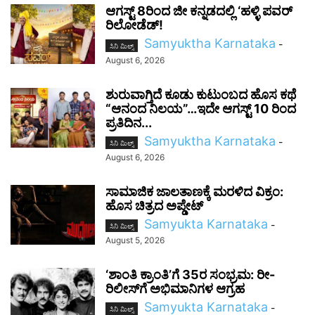
ಆಗಸ್ಟ್ 8ರಿಂದ ಜೀ ಕನ್ನಡದಲ್ಲಿ ‘ಹಳ್ಳಿ ಪವರ್
ರಿಲೋಡೆಡ್!
Samyuktha Karnataka
-
ಸಿನಿ ಮಿಲ್ಸ್
August 6, 2026
ಶುರುವಾಗ್ತಿದೆ ಕೂಡು ಕುಟುಂಬದ ಹೊಸ ಕಥೆ
“ಆನಂದ ನಿಲಯ”…ಇದೇ ಆಗಸ್ಟ್ 10 ರಿಂದ
ಪ್ರತಿದಿನ...
Samyuktha Karnataka
-
ಸಿನಿ ಮಿಲ್ಸ್
August 6, 2026
ಸಾಮಾಜಿಕ ಜಾಲತಾಣಕ್ಕೆ ಮರಳಿದ ವಿಕ್ರಂ:
ಹೊಸ ಚಿತ್ರದ ಅಪ್ಡೇಟ್
Samyukta Karnataka
-
ಸಿನಿ ಮಿಲ್ಸ್
August 5, 2026
‘ಶಾಂತಿ ಕ್ರಾಂತಿ’ಗೆ 35ರ ಸಂಭ್ರಮ: ರೀ-
ರಿಲೀಸ್‌ಗೆ ಅಭಿಮಾನಿಗಳ ಆಗ್ರಹ
Samyukta Karnataka
-
ಸಿನಿ ಮಿಲ್ಸ್