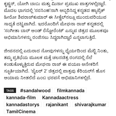
ಕೃಷ್ಣನ್, ಯೋಗಿ ಬಾಬು ಮತ್ತು ಮಿರ್ನಾ ಪ್ರಮುಖ ಪಾತ್ರಗಳಲ್ಲಿದ್ದಾರೆ.
ಮೊದಲ ಭಾಗದಲ್ಲಿ ‘ನರಸಿಂಹ’ನಾಗಿ ಅಬ್ಬರಿಸಿದ್ದ ಕನ್ನಡದ ಹ್ಯಾಟ್ರಿಕ್
ಹೀರೋ ಶಿವರಾಜ್‌ಕುಮಾರ್ ಈ ಸೀಕ್ವೆಲ್‌ನಲ್ಲೂ ಮುಂದುವರಿಯುವ
ಸಾಧ್ಯತೆ ದಟ್ಟವಾಗಿದೆ. ಇದರೊಂದಿಗೆ ಮೇಘನಾ ರಾಜ್ ಕನ್ನಡದಲ್ಲಿ
‘ಸಂಗೀತಾ ಬಾರ್ ಅಂಡ್ ರೆಸ್ಟೋರೆಂಟ್’ ಎನ್ನುವ ಚಿತ್ರದ ಮೂಲಕವೂ
ಅಭಿಮಾನಿಗಳನ್ನು ರಂಜಿಸಲು ಸಿದ್ಧರಾಗಿದ್ದಾರೆ ಎನ್ನಲಾಗುತ್ತಿದೆ.
ಜೀವನದಲ್ಲಿ ಎದುರಾದ ನೋವುಗಳನ್ನು ಧೈರ್ಯದಿಂದ ಮೆಟ್ಟಿ ನಿಂತು,
ತಮ್ಮ ಪ್ರತಿಭೆಯ ಮೂಲಕ ಮತ್ತೆ ಚಲನಚಿತ್ರ ರಂಗದಲ್ಲಿ ನೆಲೆ
ಕಂಡುಕೊಳ್ಳುತ್ತಿರುವ ಮೇಘನಾ ರಾಜ್ ಈ ಪಯಣ ಅನೇಕರಿಗೆ
ಸ್ಫೂರ್ತಿಯಾಗಿದೆ. ‘ಜೈಲರ್ 2’ ಚಿತ್ರದಲ್ಲಿ ಪಾತ್ರವು ಕೆರಿಯರ್‌ಗೆ ಹೊಸ
ಆಯಾಮ ನೀಡಲಿದೆ ಎಂಬ ಭರವಸೆ ಅಭಿಮಾನಿಗಳಲ್ಲಿದೆ.
#sandalwood
filmkannada
TAGS
kannada-film
Kannadaactress
kannadastorys
rajanikant
shivarajkumar
TamilCinema