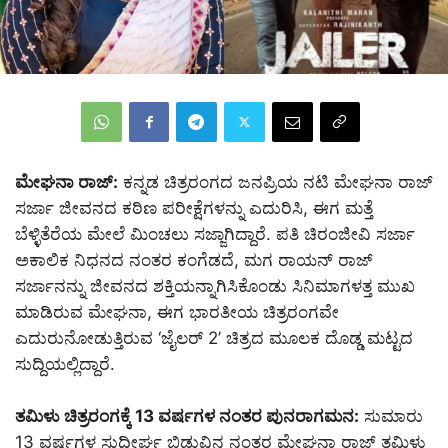
ಮೇಘನಾ ರಾಜ್:
ಕನ್ನಡ ಚಿತ್ರರಂಗದ ಜನಪ್ರಿಯ ನಟಿ ಮೇಘನಾ ರಾಜ್
ಸರ್ಜಾ ಜೀವನದ ಕಠಿಣ ಪರೀಕ್ಷೆಗಳನ್ನು ಎದುರಿಸಿ, ಈಗ ಮತ್ತೆ
ಬೆಳ್ಳಿತೆರೆಯ ಮೇಲೆ ಮಿಂಚಲು ಸಜ್ಜಾಗಿದ್ದಾರೆ. ಪತಿ ಚಿರಂಜೀವಿ ಸರ್ಜಾ
ಅಕಾಲಿಕ ನಿಧನದ ನಂತರ ಕಂಗೆಡದೆ, ಮಗ ರಾಯನ್ ರಾಜ್
ಸರ್ಜಾನನ್ನು ಜೀವನದ ಶಕ್ತಿಯನ್ನಾಗಿಸಿಕೊಂಡು ಸಿನಿಮಾಗಳತ್ತ ಮುಖ
ಮಾಡಿರುವ ಮೇಘನಾ, ಈಗ ಭಾರತೀಯ ಚಿತ್ರರಂಗವೇ
ಎದುರುನೋಡುತ್ತಿರುವ ‘ಜೈಲರ್ 2’ ಚಿತ್ರದ ಮೂಲಕ ದೊಡ್ಡ ಮಟ್ಟದ
ಸುದ್ದಿಯಲ್ಲಿದ್ದಾರೆ.
ತಮಿಳು ಚಿತ್ರರಂಗಕ್ಕೆ 13 ವರ್ಷಗಳ ನಂತರ ಪುನರಾಗಮನ:
ಸುಮಾರು
13 ವರ್ಷಗಳ ಸುದೀರ್ಘ ಬಿಡುವಿನ ನಂತರ ಮೇಘನಾ ರಾಜ್ ತಮಿಳು