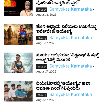
ಪೊಲೀಸರ ಜಾಗೃತಿಯ ಸ್ಪರ್ಶ
Samyukta Karnataka
-
ಸಿನಿ ಮಿಲ್ಸ್
August 8, 2026
ಹೊಸ ಅಧ್ಯಾಯ ಬರೆಯಲು ಊರಿಗೊಬ್ಬ
ಇರ್ಲೇಬೇಕು ಅಯೋಗ್ಯ
Samyukta Karnataka
-
ಸಿನಿ ಮಿಲ್ಸ್
August 7, 2026
ಸೂರ್ಯ ಅಭಿನಯದ ‘ವಿಶ್ವನಾಥ್ & ಸನ್ಸ್’
ಆಗಸ್ಟ್ 14ಕ್ಕೆ ಬಿಡುಗಡೆ
Samyukta Karnataka
-
ಸಿನಿ ಮಿಲ್ಸ್
August 7, 2026
ಥಿಯೇಟರ್‌ನಲ್ಲಿ ‘ಅಯೋಗ್ಯ2’ ಹವಾ:
ಧಮಾಕಾ ಎಂದ ಸಿನಿಪ್ರಿಯರು
Samyukta Karnataka
-
ಸಿನಿ ಮಿಲ್ಸ್
August 7, 2026