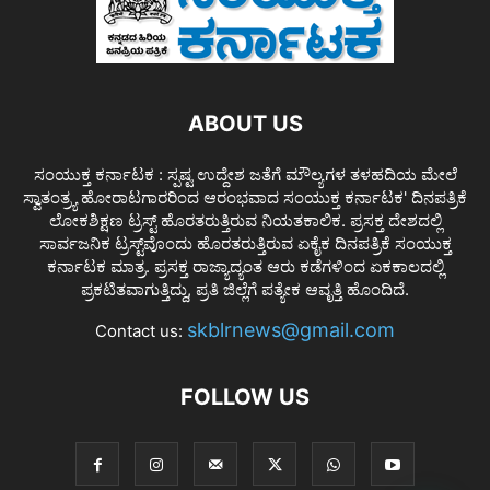
ABOUT US
ಸಂಯುಕ್ತ ಕರ್ನಾಟಕ : ಸ್ಪಷ್ಟ ಉದ್ದೇಶ ಜತೆಗೆ ಮೌಲ್ಯಗಳ ತಳಹದಿಯ ಮೇಲೆ
ಸ್ವಾತಂತ್ರ್ಯ ಹೋರಾಟಗಾರರಿಂದ ಆರಂಭವಾದ ಸಂಯುಕ್ತ ಕರ್ನಾಟಕ' ದಿನಪತ್ರಿಕೆ
ಲೋಕಶಿಕ್ಷಣ ಟ್ರಸ್ಟ್ ಹೊರತರುತ್ತಿರುವ ನಿಯತಕಾಲಿಕ. ಪ್ರಸಕ್ತ ದೇಶದಲ್ಲಿ
ಸಾರ್ವಜನಿಕ ಟ್ರಸ್ಟ್‌ವೊಂದು ಹೊರತರುತ್ತಿರುವ ಏಕೈಕ ದಿನಪತ್ರಿಕೆ ಸಂಯುಕ್ತ
ಕರ್ನಾಟಕ ಮಾತ್ರ. ಪ್ರಸಕ್ತ ರಾಜ್ಯಾದ್ಯಂತ ಆರು ಕಡೆಗಳಿಂದ ಏಕಕಾಲದಲ್ಲಿ
ಪ್ರಕಟಿತವಾಗುತ್ತಿದ್ದು, ಪ್ರತಿ ಜಿಲ್ಲೆಗೆ ಪತ್ಯೇಕ ಆವೃತ್ತಿ ಹೊಂದಿದೆ.
skblrnews@gmail.com
Contact us:
FOLLOW US