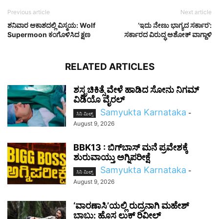
Previous article
Next article
ಶನಿವಾರ ಆಕಾಶದಲ್ಲಿ ವಿಸ್ಮಯ: Wolf
‘ಇದು ನೇಣು ಭಾಗ್ಯದ ಸರ್ಕಾರ’:
Supermoon ಕಂಗೊಳಿಸಿದ ಕ್ಷಣ
ಸರ್ಕಾರದ ವಿರುದ್ಧ ಅಶೋಕ್ ವಾಗ್ದಾಳಿ
RELATED ARTICLES
ಶಸ್ತ್ರಚಿಕಿತ್ಸೆ ವೇಳೆ ಹಾಡಿದ ಸೋನು ನಿಗಮ್
ವಿಡಿಯೊ ವೈರಲ್
Samyukta Karnataka
-
ಸಿನಿ ಮಿಲ್ಸ್
August 9, 2026
BBK13 : ಬಿಗ್‌ಬಾಸ್‌ ಮನೆ ಪ್ರವೇಶಕ್ಕೆ
ಶುರುವಾಯ್ತು ಅಗ್ನಿಪರೀಕ್ಷೆ
Samyukta Karnataka
-
ಸಿನಿ ಮಿಲ್ಸ್
August 9, 2026
‘ವಾರಣಾಸಿ’ಯಲ್ಲಿ ರುದ್ರನಾಗಿ ಮಹೇಶ್
ಬಾಬು: ಹೊಸ ಲುಕ್ ರಿವೀಲ್