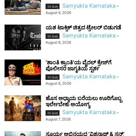
Samyukta Karnataka
-
ಸಿನಿ ಮಿಲ್ಸ್
August 9, 2026
ಯಶ ಟಾಕ್ಸಿಕ್ ಚಿತ್ರದ ಟ್ರೇಲರ್ ಬಿಡುಗಡೆ
Samyukta Karnataka
-
ಸಿನಿ ಮಿಲ್ಸ್
August 8, 2026
‘ಶಾಂತಿ ಕ್ರಾಂತಿ’ಯ ವೈರಲ್ ಕ್ರೇಜ್‌ಗೆ
ಪೊಲೀಸರ ಜಾಗೃತಿಯ ಸ್ಪರ್ಶ
Samyukta Karnataka
-
ಸಿನಿ ಮಿಲ್ಸ್
August 8, 2026
ಹೊಸ ಅಧ್ಯಾಯ ಬರೆಯಲು ಊರಿಗೊಬ್ಬ
ಇರ್ಲೇಬೇಕು ಅಯೋಗ್ಯ
Samyukta Karnataka
-
ಸಿನಿ ಮಿಲ್ಸ್
August 7, 2026
ಸೂರ್ಯ ಅಭಿನಯದ ‘ವಿಶ್ವನಾಥ್ & ಸನ್ಸ್’