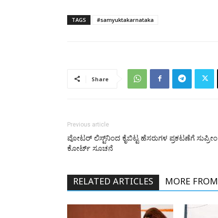
TAGS
#samyuktakarnataka
Share
Previous article
ವೋಟರ್ ಲಿಸ್ಟ್‌ನಿಂದ ಕೈಬಿಟ್ಟ ಹೆಸರುಗಳ ಪ್ರಕಟಣೆಗೆ ಸುಪ್ರೀಂ
ಕೋರ್ಟ್ ಸೂಚನೆ
RELATED ARTICLES
MORE FROM