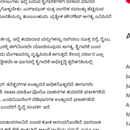
ಾಲೇಜುಗಳು ಇಲ್ಲಿ ಬರುವ ಕೈಗಾರಿಕೆಗಳಿಗೆ ಬೇಕಾದ ಮಾನವ
ಗೊಳ್ಳಬೇಕು. ಎಸ್‌ಇಝಡ್ ಸುತ್ತ ನಾಗರಿಕ ಸವಲತ್ತು ಹೆಚ್ಚಿಸುವ
ೊರತೆಯನ್ನು ತುಂಬಬಹುದು. ಪ್ರತ್ಯೇಕ ಟೌನ್‌ಶಿಪ್ ಅಗತ್ಯ ಎನಿಸಿದರೆ
A
ವ್ಯ. ಇಲ್ಲಿ ತಯಾರಾದ ವಸ್ತುಗಳನ್ನು ಸಾಗಿಸಲು ಸೂಕ್ತ ರಸ್ತೆ, ರೈಲು,
ದಕ್ಕೆ ಈಗಿನಿಂದಲೇ ಯೋಜಿಸುವುದು ಅಗತ್ಯ. ಕೈಗಾರಿಕೆ ಬಂದ
ಳೂರನ್ನು ಸೃಷ್ಟಿಸಿದಂತೆ ಆಗುತ್ತದೆ. ಕೇಂದ್ರ ಸರ್ಕಾರ ಎಲ್ಲ
 ಆ ಭಾಗದಲ್ಲಿ ಕೈಗಾರಿಕೆ ಅಭಿವೃದ್ಧಿ ತ್ವರಿತಗತಿಯಲ್ಲಿ
A
J
ೆನ್ಸರ್, ಕನೆಕ್ಟರ್‌ಗಳ ಉತ್ಪಾದನೆ ಅಧಿಕಗೊಳ್ಳಲಿದೆ. ಈಗಾಗಲೇ
J
ಿಕೆ, ಟಾಟಾ ಮಾರ್ಕೊಪೊಲೊ ವಾಹನಗಳ ತಯಾರಿಕೆ ಘಟಕಗಳಿವೆ.
M
 ಎಂಜಿನಿಯರಿಂಗ್ ಬಿಡಿಭಾಗಗಳ ಉತ್ಪಾದನೆ ಘಟಕಗಳಿವೆ.
A
ಬಂದರಿಗೆ ರೈಲ್ವೆ ಸಂಪರ್ಕ ಇದೆ.
M
ೇಕಾದ ವಾತಾವರಣವಿದೆ. ಐಐಟಿ ಕೂಡ ಆರಂಭಗೊಂಡಿದೆ. ಧಾರವಾಡ
F