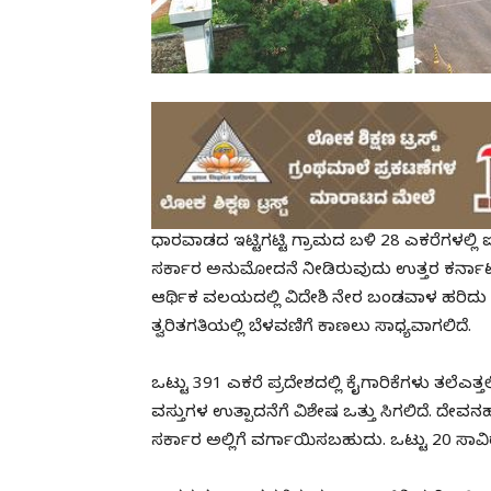
ಧಾರವಾಡದ ಇಟ್ಟಿಗಟ್ಟಿ ಗ್ರಾಮದ ಬಳಿ 28 ಎಕರೆಗಳಲ್ಲ
ಸರ್ಕಾರ ಅನುಮೋದನೆ ನೀಡಿರುವುದು ಉತ್ತರ ಕರ್ನಾಟಕ
ಆರ್ಥಿಕ ವಲಯದಲ್ಲಿ ವಿದೇಶಿ ನೇರ ಬಂಡವಾಳ ಹರಿದು 
ತ್ವರಿತಗತಿಯಲ್ಲಿ ಬೆಳವಣಿಗೆ ಕಾಣಲು ಸಾಧ್ಯವಾಗಲಿದೆ.
ಒಟ್ಟು 391 ಎಕರೆ ಪ್ರದೇಶದಲ್ಲಿ ಕೈಗಾರಿಕೆಗಳು ತಲೆಎತ್
ವಸ್ತುಗಳ ಉತ್ಪಾದನೆಗೆ ವಿಶೇಷ ಒತ್ತು ಸಿಗಲಿದೆ. ದೇ
ಸರ್ಕಾರ ಅಲ್ಲಿಗೆ ವರ್ಗಾಯಿಸಬಹುದು. ಒಟ್ಟು 20 ಸಾವಿ