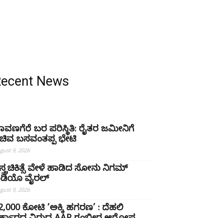
Recent News
ಾವಣಗೆರೆ ಬರ ಪರಿಸ್ಥಿತಿ: ರೈತರ ಜಮೀನಿಗೆ
ಚಿವ ಬಸವಂತಪ್ಪ ಭೇಟಿ
gust 9, 2026
ಸ್ತ್ರಚಿಕಿತ್ಸೆ ವೇಳೆ ಹಾಡಿದ ಸೋನು ನಿಗಮ್
ಿಡಿಯೊ ವೈರಲ್
gust 9, 2026
22,000 ಕೋಟಿ ‘ಅಕ್ಕಿ ಹಗರಣ’ : ದೆಹಲಿ