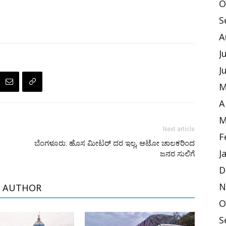
O
S
A
J
J
M
A
M
Next article
F
ಬೆಂಗಳೂರು: ಹೊಸ ಮೀಟರ್ ದರ ಇಲ್ಲ, ಆಟೋ ಚಾಲಕರಿಂದ
ಜನರ ಸುಲಿಗೆ
J
D
N
 AUTHOR
O
S