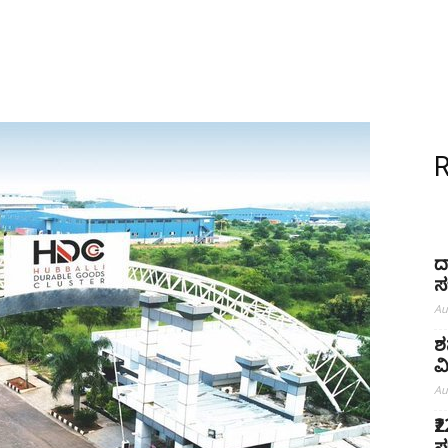
ದ
ಸ
Au
ಶ
ವ
Au
₹