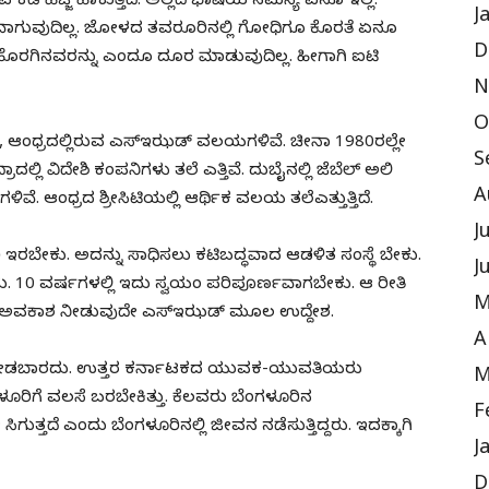
ಡೆ ಹೆಜ್ಜೆ ಹಾಕುತ್ತಿದೆ. ಅಲ್ಲದೆ ಭಾಷೆಯ ಸಮಸ್ಯೆ ಏನೂ ಇಲ್ಲ.
J
ಟವಾಗುವುದಿಲ್ಲ. ಜೋಳದ ತವರೂರಿನಲ್ಲಿ ಗೋಧಿಗೂ ಕೊರತೆ ಏನೂ
D
ರು ಹೊರಗಿನವರನ್ನು ಎಂದೂ ದೂರ ಮಾಡುವುದಿಲ್ಲ. ಹೀಗಾಗಿ ಐಟಿ
N
O
, ಆಂಧ್ರದಲ್ಲಿರುವ ಎಸ್‌ಇಝಡ್ ವಲಯಗಳಿವೆ. ಚೀನಾ 1980ರಲ್ಲೇ
S
ಲ್ಲಿ ವಿದೇಶಿ ಕಂಪನಿಗಳು ತಲೆ ಎತ್ತಿವೆ. ದುಬೈನಲ್ಲಿ ಜೆಬೆಲ್ ಅಲಿ
A
ೆ. ಆಂಧ್ರದ ಶ್ರೀಸಿಟಿಯಲ್ಲಿ ಆರ್ಥಿಕ ವಲಯ ತಲೆಎತ್ತುತ್ತಿದೆ.
J
ರಿ ಇರಬೇಕು. ಅದನ್ನು ಸಾಧಿಸಲು ಕಟಿಬದ್ಧವಾದ ಆಡಳಿತ ಸಂಸ್ಥೆ ಬೇಕು.
J
ರದು. 10 ವರ್ಷಗಳಲ್ಲಿ ಇದು ಸ್ವಯಂ ಪರಿಪೂರ್ಣವಾಗಬೇಕು. ಆ ರೀತಿ
M
್ತ ಅವಕಾಶ ನೀಡುವುದೇ ಎಸ್‌ಇಝಡ್ ಮೂಲ ಉದ್ದೇಶ.
A
 ನೀಡಬಾರದು. ಉತ್ತರ ಕರ್ನಾಟಕದ ಯುವಕ-ಯುವತಿಯರು
M
ಗಳೂರಿಗೆ ವಲಸೆ ಬರಬೇಕಿತ್ತು. ಕೆಲವರು ಬೆಂಗಳೂರಿನ
F
ಗುತ್ತದೆ ಎಂದು ಬೆಂಗಳೂರಿನಲ್ಲಿ ಜೀವನ ನಡೆಸುತ್ತಿದ್ದರು. ಇದಕ್ಕಾಗಿ
J
D