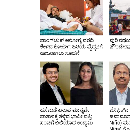
ವಾಂಗ್‌ಚುಕ್ ಆರೋಗ್ಯ ವರದಿ
ಪುರಿ ರಥಯಾ
ಕೇಳಿದ ಕೋರ್ಟ್: ಹಿರಿಯ ವೈದ್ಯರಿಗೆ
ಫೌಂಡೇಷನ
ಹಾಜರಾಗಲು ಸೂಚನೆ
ಹಸೆಮಣೆ ಏರುವ ಮುನ್ನವೇ
ಪೆಸಿಫಿಕ್‌ನ
ಪಾತಾಳಕ್ಕೆ ತಳ್ಳಿದ ಭಾವೀ ಪತ್ನಿ:
ಹವಾಮಾನ ‘
ಸಂಚಿಗೆ ಬಲಿಯಾದ ಉದ್ಯಮಿ
Niño) ಮತ್ತ
Niña) ರ