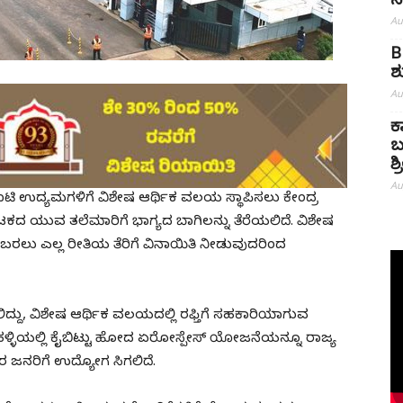
ಸ
Au
B
ಶ
Au
ಕ
ಬ
ಶ
Au
ಿ ಐಟಿ ಉದ್ಯಮಗಳಿಗೆ ವಿಶೇಷ ಆರ್ಥಿಕ ವಲಯ ಸ್ಥಾಪಿಸಲು ಕೇಂದ್ರ
ದ ಯುವ ತಲೆಮಾರಿಗೆ ಭಾಗ್ಯದ ಬಾಗಿಲನ್ನು ತೆರೆಯಲಿದೆ. ವಿಶೇಷ
ಬರಲು ಎಲ್ಲ ರೀತಿಯ ತೆರಿಗೆ ವಿನಾಯಿತಿ ನೀಡುವುದರಿಂದ
ತಲಿದ್ದು, ವಿಶೇಷ ಆರ್ಥಿಕ ವಲಯದಲ್ಲಿ ರಫ್ತಿಗೆ ಸಹಕಾರಿಯಾಗುವ
ವನಹಳ್ಳಿಯಲ್ಲಿ ಕೈಬಿಟ್ಟು ಹೋದ ಏರೋಸ್ಪೇಸ್ ಯೋಜನೆಯನ್ನೂ ರಾಜ್ಯ
ರ ಜನರಿಗೆ ಉದ್ಯೋಗ ಸಿಗಲಿದೆ.