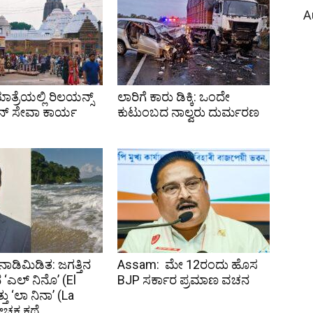
A
ತ್ರೆಯಲ್ಲಿ ರಿಲಯನ್ಸ್
ಲಾರಿಗೆ ಕಾರು ಡಿಕ್ಕಿ: ಒಂದೇ
್ ಸೇವಾ ಕಾರ್ಯ
ಕುಟುಂಬದ ನಾಲ್ವರು ದುರ್ಮರಣ
 ನಾಡಿಮಿಡಿತ: ಜಗತ್ತಿನ
Assam: ಮೇ 12ರಂದು ಹೊಸ
ಎಲ್ ನಿನೊ’ (El
BJP ಸರ್ಕಾರ ಪ್ರಮಾಣ ವಚನ
ು ‘ಲಾ ನಿನಾ’ (La
ೋಚಕ ಕಥೆ