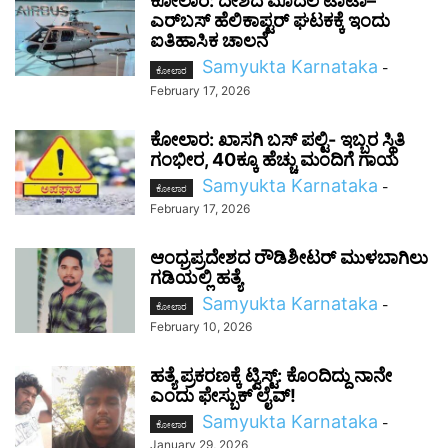
ಕೋಲಾರ: ದೇಶದ ಮೊದಲ ಟಾಟಾ–
ಎರ್‌ಬಸ್ ಹೆಲಿಕಾಪ್ಟರ್ ಘಟಕಕ್ಕೆ ಇಂದು
ಐತಿಹಾಸಿಕ ಚಾಲನೆ
Samyukta Karnataka
-
ಕೋಲಾರ
February 17, 2026
ಕೋಲಾರ: ಖಾಸಗಿ ಬಸ್ ಪಲ್ಟಿ- ಇಬ್ಬರ ಸ್ಥಿತಿ
ಗಂಭೀರ, 40ಕ್ಕೂ ಹೆಚ್ಚು ಮಂದಿಗೆ ಗಾಯ
Samyukta Karnataka
-
ಕೋಲಾರ
February 17, 2026
ಆಂಧ್ರಪ್ರದೇಶದ ರೌಡಿಶೀಟರ್ ಮುಳಬಾಗಿಲು
ಗಡಿಯಲ್ಲಿ ಹತ್ಯೆ
Samyukta Karnataka
-
ಕೋಲಾರ
February 10, 2026
ಹತ್ಯೆ ಪ್ರಕರಣಕ್ಕೆ ಟ್ವಿಸ್ಟ್:‌ ಕೊಂದಿದ್ದು ನಾನೇ
ಎಂದು ಫೇಸ್ಬುಕ್‌ ಲೈವ್‌!
Samyukta Karnataka
-
ಕೋಲಾರ
January 29, 2026