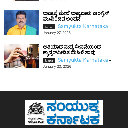
ಅಪ್ರಾಪ್ತೆ ಮೇಲೆ ಅತ್ಯಾಚಾರ: ಕಾಂಗ್ರೆಸ್‌
ಮುಖಂಡನ ಬಂಧನ
Samyukta Karnataka
-
ಕೋಲಾರ
January 27, 2026
ಅತಿಯಾದ ಮದ್ಯ ಸೇವನೆಯಿಂದ
ಕ್ಯಾನ್ಸರ್‌ಪೀಡಿತ ಮಹಿಳೆ ಸಾವು
Samyukta Karnataka
-
ಕೋಲಾರ
January 23, 2026