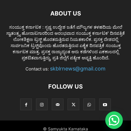
ABOUT US
ಸಂಯುಕ್ತ ಕರ್ನಾಟಕ : ಸ್ಪಷ್ಟ ಉದ್ದೇಶ ಜತೆಗೆ ಮೌಲ್ಯಗಳ ತಳಹದಿಯ ಮೇಲೆ
ಸ್ವಾತಂತ್ರ್ಯ ಹೋರಾಟಗಾರರಿಂದ ಆರಂಭವಾದ ಸಂಯುಕ್ತ ಕರ್ನಾಟಕ' ದಿನಪತ್ರಿಕೆ
ಲೋಕಶಿಕ್ಷಣ ಟ್ರಸ್ಟ್ ಹೊರತರುತ್ತಿರುವ ನಿಯತಕಾಲಿಕ. ಪ್ರಸಕ್ತ ದೇಶದಲ್ಲಿ
ಸಾರ್ವಜನಿಕ ಟ್ರಸ್ಟ್‌ವೊಂದು ಹೊರತರುತ್ತಿರುವ ಏಕೈಕ ದಿನಪತ್ರಿಕೆ ಸಂಯುಕ್ತ
ಕರ್ನಾಟಕ ಮಾತ್ರ. ಪ್ರಸಕ್ತ ರಾಜ್ಯಾದ್ಯಂತ ಆರು ಕಡೆಗಳಿಂದ ಏಕಕಾಲದಲ್ಲಿ
ಪ್ರಕಟಿತವಾಗುತ್ತಿದ್ದು, ಪ್ರತಿ ಜಿಲ್ಲೆಗೆ ಪತ್ಯೇಕ ಆವೃತ್ತಿ ಹೊಂದಿದೆ.
skblrnews@gmail.com
Contact us:
FOLLOW US
© Samyukta Karnataka