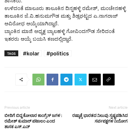
ಶಾಸಕರು.
ಉಳಿದಂತೆ ಮಾಲೂರು ತಾಲೂಕಿನ ದಿನ್ನಹಳ್ಳಿ ರಮೇಶ್, ಮಂಚೇನಹಳ್ಳಿ
ತಾಲೂಕಿನ ಜೆ.ವಿ.ಹನುಮಗೌಡ ಮತ್ತು ಶಿಡ್ಲಘಟ್ಟದ ಎ.ನಾಗರಾಜ್
ಅವಿರೋಧ ಆಯ್ಕೆಯಾಗಿದ್ದಾರೆ.
ಬ್ಯಾಂಕಿನ ಮಾಜಿ ಅಧ್ಯಕ್ಷ ಬ್ಯಾಲಹಳ್ಳಿ ಗೋವಿಂದಗೌಡ ಸೇರಿದಂತೆ
ಇತರರು ಆಯ್ಕೆ ಬಯಸಿ ಕಣದಲ್ಲಿದ್ದಾರೆ.
#kolar
#politics
TAGS
Previous article
Next article
ಬೀದಿಗೆ ಬಿದ್ದ ಕೋಲಾರ ಕಾಂಗ್ರೆಸ್ ಜಗಳ :
ರಷ್ಯಾಕ್ಕೆ ಭಾರತದ ನಿಲುವು ಸ್ಪಷ್ಟಪಡಿಸಿದ
ರಮೇಶ್ ಕುಮಾರ್ ಪಟಾಲಂ ಎಂದ
ಸರ್ವಪಕ್ಷಗಳ ನಿಯೋಗ
ಶಾಸಕ ಎಸ್.ಎನ್