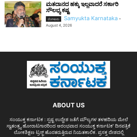
ಮತದಾನದ ಹಕ್ಕು ಇಲ್ಲವಾದರೆ ಸರ್ಕಾರಿ
ಸೌಲಭ್ಯ ಕಷ್ಟ
Samyukta Karnataka
-
ಬೆಂಗಳೂರು
August 4, 2026
ABOUT US
ಸಂಯುಕ್ತ ಕರ್ನಾಟಕ : ಸ್ಪಷ್ಟ ಉದ್ದೇಶ ಜತೆಗೆ ಮೌಲ್ಯಗಳ ತಳಹದಿಯ ಮೇಲೆ
ಸ್ವಾತಂತ್ರ್ಯ ಹೋರಾಟಗಾರರಿಂದ ಆರಂಭವಾದ ಸಂಯುಕ್ತ ಕರ್ನಾಟಕ' ದಿನಪತ್ರಿಕೆ
ಲೋಕಶಿಕ್ಷಣ ಟ್ರಸ್ಟ್ ಹೊರತರುತ್ತಿರುವ ನಿಯತಕಾಲಿಕ. ಪ್ರಸಕ್ತ ದೇಶದಲ್ಲಿ