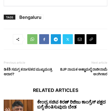
Bengaluru
TAGS
Previous article
Next article
ಡಿಕೆಶಿ ಸಮಗ್ರ ಕರ್ನಾಟಕದ ಮುಖ್ಯಮಂತ್ರಿ
BJP ನಾಯಕ ಅಣ್ಣಾಮಲೈ ರಾಜೀನಾಮೆ
ಆದಾರ?
ಅಂಗೀಕಾರ
RELATED ARTICLES
ಕೇಂದ್ರ ಸಚಿವ ಕಿರಣ್ ರಿಜಿಜು ಕಾಂಗ್ರೆಸ್ ಪಕ್ಷದ
ಬಗ್ಗೆ ಚಿಂತಿಸುವುದು ಬೇಡ