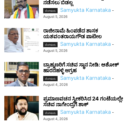
ನಡೆಸಲು ಬಿಡಲ್ಲ
Samyukta Karnataka
-
ಬೆಂಗಳೂರು
August 5, 2026
ರಾಜೀನಾಮೆ ಹಿಂಪಡೆದ ಶಾಸಕ
ಯಶವಂತರಾಯಗೌಡ ಪಾಟೀಲ
Samyukta Karnataka
-
ಬೆಂಗಳೂರು
August 5, 2026
ಬ್ರಾಹ್ಮಣರಿಗೆ ಸಚಿವ ಸ್ಥಾನ ನೀಡಿ: ಅಶೋಕ್
ಹಾರನಹಳ್ಳಿ ಆಗ್ರಹ
Samyukta Karnataka
-
ಬೆಂಗಳೂರು
August 4, 2026
ಪ್ರಮಾಣವಚನ ಸ್ವೀಕರಿಸಿದ 24 ಗಂಟೆಯಲ್ಲೇ
ಸಚಿವ ನಾಗೇಂದ್ರಗೆ ಶಾಕ್
Samyukta Karnataka
-
ಬೆಂಗಳೂರು
August 4, 2026