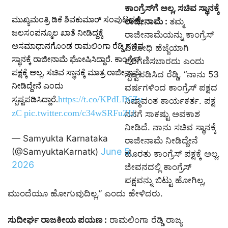
ಕಾಂಗ್ರೆಸ್‌ಗೆ ಅಲ್ಲ, ಸಚಿವ ಸ್ಥಾನಕ್ಕೆ
ಮುಖ್ಯಮಂತ್ರಿ ಡಿಕೆ ಶಿವಕುಮಾರ್ ಸಂಪುಟದಲ್ಲಿ
ರಾಜೀನಾಮೆ :
ತಮ್ಮ
ಜಲಸಂಪನ್ಮೂಲ ಖಾತೆ ನೀಡಿದ್ದಕ್ಕೆ
ರಾಜೀನಾಮೆಯನ್ನು ಕಾಂಗ್ರೆಸ್
ಅಸಮಾಧಾನಗೊಂಡ ರಾಮಲಿಂಗಾ ರೆಡ್ಡಿ ಸಚಿವ
ವಿರೋಧಿ ಹೆಜ್ಜೆಯಾಗಿ
ಸ್ಥಾನಕ್ಕೆ ರಾಜೀನಾಮೆ ಘೋಷಿಸಿದ್ದಾರೆ. ಕಾಂಗ್ರೆಸ್
ಪರಿಗಣಿಸಬಾರದು ಎಂದು
ಪಕ್ಷಕ್ಕೆ ಅಲ್ಲ, ಸಚಿವ ಸ್ಥಾನಕ್ಕೆ ಮಾತ್ರ ರಾಜೀನಾಮೆ
ಸ್ಪಷ್ಟಪಡಿಸಿದ ರೆಡ್ಡಿ, “ನಾನು 53
ನೀಡಿದ್ದೇನೆ ಎಂದು
ವರ್ಷಗಳಿಂದ ಕಾಂಗ್ರೆಸ್ ಪಕ್ಷದ
https://t.co/KPdLB6Zv
ಸ್ಪಷ್ಟಪಡಿಸಿದ್ದಾರೆ.
ನಿಷ್ಠಾವಂತ ಕಾರ್ಯಕರ್ತ. ಪಕ್ಷ
zC
pic.twitter.com/c34wSRFuZU
ನನಗೆ ಸಾಕಷ್ಟು ಅವಕಾಶ
ನೀಡಿದೆ. ನಾನು ಸಚಿವ ಸ್ಥಾನಕ್ಕೆ
— Samyukta Karnataka
ರಾಜೀನಾಮೆ ನೀಡಿದ್ದೇನೆ
June 5,
(@SamyuktaKarnatk)
ಹೊರತು ಕಾಂಗ್ರೆಸ್ ಪಕ್ಷಕ್ಕೆ ಅಲ್ಲ.
2026
ಜೀವನದಲ್ಲಿ ಕಾಂಗ್ರೆಸ್
ಪಕ್ಷವನ್ನು ಬಿಟ್ಟು ಹೋಗಿಲ್ಲ,
ಮುಂದೆಯೂ ಹೋಗುವುದಿಲ್ಲ,” ಎಂದು ಹೇಳಿದರು.
ಸುದೀರ್ಘ ರಾಜಕೀಯ ಪಯಣ :
ರಾಮಲಿಂಗಾ ರೆಡ್ಡಿ ರಾಜ್ಯ