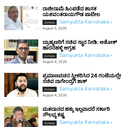
ರಾಜೀನಾಮೆ ಹಿಂಪಡೆದ ಶಾಸಕ
ಯಶವಂತರಾಯಗೌಡ ಪಾಟೀಲ
Samyukta Karnataka
-
ಬೆಂಗಳೂರು
August 5, 2026
ಬ್ರಾಹ್ಮಣರಿಗೆ ಸಚಿವ ಸ್ಥಾನ ನೀಡಿ: ಅಶೋಕ್
ಹಾರನಹಳ್ಳಿ ಆಗ್ರಹ
Samyukta Karnataka
-
ಬೆಂಗಳೂರು
August 4, 2026
ಪ್ರಮಾಣವಚನ ಸ್ವೀಕರಿಸಿದ 24 ಗಂಟೆಯಲ್ಲೇ
ಸಚಿವ ನಾಗೇಂದ್ರಗೆ ಶಾಕ್
Samyukta Karnataka
-
ಬೆಂಗಳೂರು
August 4, 2026
ಮತದಾನದ ಹಕ್ಕು ಇಲ್ಲವಾದರೆ ಸರ್ಕಾರಿ
ಸೌಲಭ್ಯ ಕಷ್ಟ
Samyukta Karnataka
-
ಬೆಂಗಳೂರು