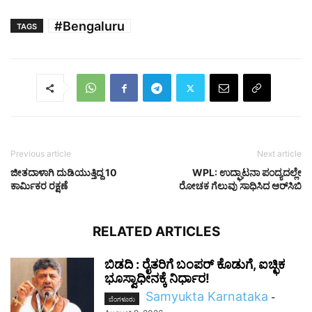
#Bengaluru
TAGS
Previous article
Next article
ಜೀತದಾಳಾಗಿ ದುಡಿಯುತ್ತಿದ್ದ 10
WPL: ಉದ್ಘಾಟನಾ ಪಂದ್ಯದಲ್ಲೇ
ಕಾರ್ಮಿಕರ ರಕ್ಷಣೆ
ರೋಚಕ ಗೆಲುವು ಸಾಧಿಸಿದ ಆರ್‌ಸಿಬಿ
RELATED ARTICLES
ಬಿಡದಿ : ರೈತರಿಗೆ ಬಂಪರ್ ಕೊಡುಗೆ, ಐಚ್ಛಿಕ
ಭೂಸ್ವಾಧೀನಕ್ಕೆ ನಿರ್ಧಾರ!
Samyukta Karnataka
-
ಬೆಂಗಳೂರು