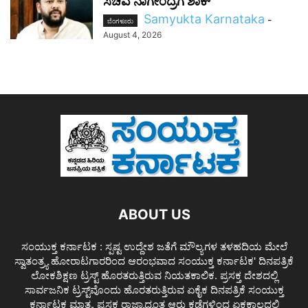
ಸಚಿವ ನಾಗೇಂದ್ರಗೆ ಶಾಕ್
Samyukta Karnataka
-
ಬೆಂಗಳೂರು
August 4, 2026
ABOUT US
ಸಂಯುಕ್ತ ಕರ್ನಾಟಕ : ಸ್ಪಷ್ಟ ಉದ್ದೇಶ ಜತೆಗೆ ಮೌಲ್ಯಗಳ ತಳಹದಿಯ ಮೇಲೆ
ಸ್ವಾತಂತ್ರ್ಯ ಹೋರಾಟಗಾರರಿಂದ ಆರಂಭವಾದ ಸಂಯುಕ್ತ ಕರ್ನಾಟಕ' ದಿನಪತ್ರಿಕೆ
ಲೋಕಶಿಕ್ಷಣ ಟ್ರಸ್ಟ್ ಹೊರತರುತ್ತಿರುವ ನಿಯತಕಾಲಿಕ. ಪ್ರಸಕ್ತ ದೇಶದಲ್ಲಿ
ಸಾರ್ವಜನಿಕ ಟ್ರಸ್ಟ್‌ವೊಂದು ಹೊರತರುತ್ತಿರುವ ಏಕೈಕ ದಿನಪತ್ರಿಕೆ ಸಂಯುಕ್ತ
ಕರ್ನಾಟಕ ಮಾತ್ರ. ಪ್ರಸಕ್ತ ರಾಜ್ಯಾದ್ಯಂತ ಆರು ಕಡೆಗಳಿಂದ ಏಕಕಾಲದಲ್ಲಿ