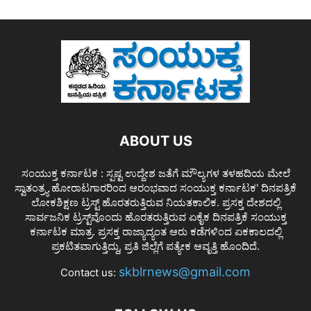
ABOUT US
ಸಂಯುಕ್ತ ಕರ್ನಾಟಕ : ಸ್ಪಷ್ಟ ಉದ್ದೇಶ ಜತೆಗೆ ಮೌಲ್ಯಗಳ ತಳಹದಿಯ ಮೇಲೆ
ಸ್ವಾತಂತ್ರ್ಯ ಹೋರಾಟಗಾರರಿಂದ ಆರಂಭವಾದ ಸಂಯುಕ್ತ ಕರ್ನಾಟಕ' ದಿನಪತ್ರಿಕೆ
ಲೋಕಶಿಕ್ಷಣ ಟ್ರಸ್ಟ್ ಹೊರತರುತ್ತಿರುವ ನಿಯತಕಾಲಿಕ. ಪ್ರಸಕ್ತ ದೇಶದಲ್ಲಿ
ಸಾರ್ವಜನಿಕ ಟ್ರಸ್ಟ್‌ವೊಂದು ಹೊರತರುತ್ತಿರುವ ಏಕೈಕ ದಿನಪತ್ರಿಕೆ ಸಂಯುಕ್ತ
ಕರ್ನಾಟಕ ಮಾತ್ರ. ಪ್ರಸಕ್ತ ರಾಜ್ಯಾದ್ಯಂತ ಆರು ಕಡೆಗಳಿಂದ ಏಕಕಾಲದಲ್ಲಿ
ಪ್ರಕಟಿತವಾಗುತ್ತಿದ್ದು, ಪ್ರತಿ ಜಿಲ್ಲೆಗೆ ಪತ್ಯೇಕ ಆವೃತ್ತಿ ಹೊಂದಿದೆ.
skblrnews@gmail.com
Contact us: