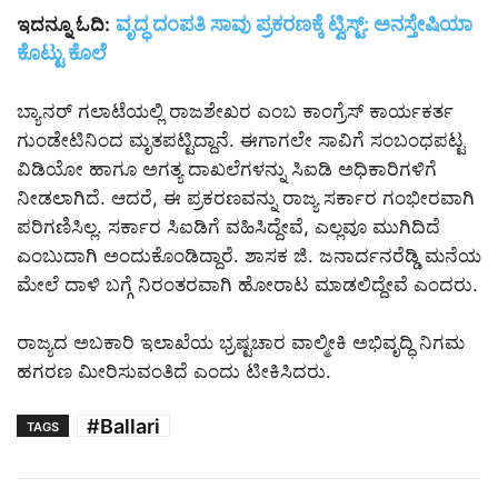
ವೃದ್ಧ ದಂಪತಿ ಸಾವು ಪ್ರಕರಣಕ್ಕೆ ಟ್ವಿಸ್ಟ್: ಅನಸ್ತೇಷಿಯಾ
ಇದನ್ನೂ ಓದಿ:
ಕೊಟ್ಟು ಕೊಲೆ
ಬ್ಯಾನರ್ ಗಲಾಟೆಯಲ್ಲಿ ರಾಜಶೇಖರ ಎಂಬ ಕಾಂಗ್ರೆಸ್ ಕಾರ್ಯಕರ್ತ
ಗುಂಡೇಟಿನಿಂದ ಮೃತಪಟ್ಟಿದ್ದಾನೆ. ಈಗಾಗಲೇ ಸಾವಿಗೆ ಸಂಬಂಧಪಟ್ಟ
ವಿಡಿಯೋ ಹಾಗೂ ಅಗತ್ಯ ದಾಖಲೆಗಳನ್ನು ಸಿಐಡಿ ಅಧಿಕಾರಿಗಳಿಗೆ
ನೀಡಲಾಗಿದೆ. ಆದರೆ, ಈ ಪ್ರಕರಣವನ್ನು ರಾಜ್ಯ ಸರ್ಕಾರ ಗಂಭೀರವಾಗಿ
ಪರಿಗಣಿಸಿಲ್ಲ. ಸರ್ಕಾರ ಸಿಐಡಿಗೆ ವಹಿಸಿದ್ದೇವೆ, ಎಲ್ಲವೂ ಮುಗಿದಿದೆ
ಎಂಬುದಾಗಿ ಅಂದುಕೊಂಡಿದ್ದಾರೆ. ಶಾಸಕ ಜಿ. ಜನಾರ್ದನರೆಡ್ಡಿ ಮನೆಯ
ಮೇಲೆ ದಾಳಿ ಬಗ್ಗೆ ನಿರಂತರವಾಗಿ ಹೋರಾಟ ಮಾಡಲಿದ್ದೇವೆ ಎಂದರು.
ರಾಜ್ಯದ ಅಬಕಾರಿ ಇಲಾಖೆಯ ಭ್ರಷ್ಟಚಾರ ವಾಲ್ಮೀಕಿ ಅಭಿವೃದ್ಧಿ ನಿಗಮ
ಹಗರಣ ಮೀರಿಸುವಂತಿದೆ ಎಂದು ಟೀಕಿಸಿದರು.
#Ballari
TAGS