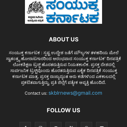
ABOUT US
ಸಂಯುಕ್ತ ಕರ್ನಾಟಕ : ಸ್ಪಷ್ಟ ಉದ್ದೇಶ ಜತೆಗೆ ಮೌಲ್ಯಗಳ ತಳಹದಿಯ ಮೇಲೆ
ಸ್ವಾತಂತ್ರ್ಯ ಹೋರಾಟಗಾರರಿಂದ ಆರಂಭವಾದ ಸಂಯುಕ್ತ ಕರ್ನಾಟಕ' ದಿನಪತ್ರಿಕೆ
ಲೋಕಶಿಕ್ಷಣ ಟ್ರಸ್ಟ್ ಹೊರತರುತ್ತಿರುವ ನಿಯತಕಾಲಿಕ. ಪ್ರಸಕ್ತ ದೇಶದಲ್ಲಿ
ಸಾರ್ವಜನಿಕ ಟ್ರಸ್ಟ್‌ವೊಂದು ಹೊರತರುತ್ತಿರುವ ಏಕೈಕ ದಿನಪತ್ರಿಕೆ ಸಂಯುಕ್ತ
ಕರ್ನಾಟಕ ಮಾತ್ರ. ಪ್ರಸಕ್ತ ರಾಜ್ಯಾದ್ಯಂತ ಆರು ಕಡೆಗಳಿಂದ ಏಕಕಾಲದಲ್ಲಿ
ಪ್ರಕಟಿತವಾಗುತ್ತಿದ್ದು, ಪ್ರತಿ ಜಿಲ್ಲೆಗೆ ಪತ್ಯೇಕ ಆವೃತ್ತಿ ಹೊಂದಿದೆ.
skblrnews@gmail.com
Contact us:
FOLLOW US