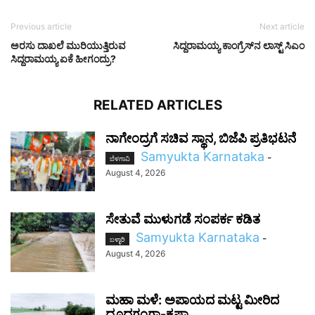
Previous article
Next article
ಅರಸು ದಾಖಲೆ ಮುರಿಯುತ್ತಿರುವ
ಸಿದ್ದರಾಮಯ್ಯ ಕಾಂಗ್ರೆಸ್‌ನ ಲಾಸ್ಟ್ ಸಿಎಂ
ಸಿದ್ದರಾಮಯ್ಯ ಏಕೆ ಹೀಗಂದ್ರು?
RELATED ARTICLES
ನಾಗೇಂದ್ರಗೆ ಸಚಿವ ಸ್ಥಾನ, ಬಿಜೆಪಿ ಪ್ರತಿಭಟನೆ
Samyukta Karnataka
-
ಬೆಳಗಾವಿ
August 4, 2026
ಸೇತುವೆ ಮುಳುಗಡೆ ಸಂಪರ್ಕ ಕಡಿತ
Samyukta Karnataka
-
ಬಳ್ಳಾರಿ
August 4, 2026
ಮಹಾ ಮಳೆ: ಅಪಾಯದ ಮಟ್ಟ ಮೀರಿದ
ದೂಧಗಂಗಾ-ಕೃಷ್ಣಾ