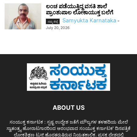
ಲಂಚ ಪಡೆಯುತ್ತಿದ್ದ ವಸತಿ ಶಾಲೆ
ಪ್ರಾಂಶುಪಾಲ ಲೋಕಾಯುಕ್ತ ಬಲೆಗೆ
Samyukta Karnataka
-
ನಮ್ಮ ಜಿಲ್ಲೆ
July 20, 2026
ABOUT US
ಸಂಯುಕ್ತ ಕರ್ನಾಟಕ : ಸ್ಪಷ್ಟ ಉದ್ದೇಶ ಜತೆಗೆ ಮೌಲ್ಯಗಳ ತಳಹದಿಯ ಮೇಲೆ
ಸ್ವಾತಂತ್ರ್ಯ ಹೋರಾಟಗಾರರಿಂದ ಆರಂಭವಾದ ಸಂಯುಕ್ತ ಕರ್ನಾಟಕ' ದಿನಪತ್ರಿಕೆ
ಲೋಕಶಿಕ್ಷಣ ಟ್ರಸ್ಟ್ ಹೊರತರುತ್ತಿರುವ ನಿಯತಕಾಲಿಕ. ಪ್ರಸಕ್ತ ದೇಶದಲ್ಲಿ