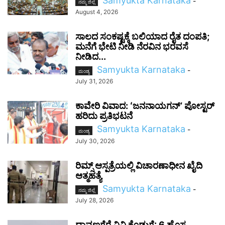
Samyukta Karnataka
-
ನಮ್ಮ ಜಿಲ್ಲೆ
August 4, 2026
ಸಾಲದ ಸಂಕಷ್ಟಕ್ಕೆ ಬಲಿಯಾದ ರೈತ ದಂಪತಿ;
ಮನೆಗೆ ಭೇಟಿ ನೀಡಿ ನೆರವಿನ ಭರವಸೆ
ನೀಡಿದ...
Samyukta Karnataka
-
ಮಂಡ್ಯ
July 31, 2026
ಕಾವೇರಿ ವಿವಾದ: ʻಜನನಾಯಗನ್’ ಪೋಸ್ಟರ್
ಹರಿದು ಪ್ರತಿಭಟನೆ
Samyukta Karnataka
-
ಮಂಡ್ಯ
July 30, 2026
ರಿಮ್ಸ್ ಆಸ್ಪತ್ರೆಯಲ್ಲಿ ವಿಚಾರಣಾಧೀನ ಖೈದಿ
ಆತ್ಮಹತ್ಯೆ
Samyukta Karnataka
-
ನಮ್ಮ ಜಿಲ್ಲೆ
July 28, 2026
ದಾವಣಗೆರೆ ವಿವಿ ಕೊಡುಗೆ: 6 ಹೊಸ