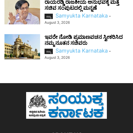
ರಾಯರಡ್ಡಿ ರಾಜಕೀಯ ಅನುಭವಕ್ಕೆ ಮತ್ತೆ
ಸಚಿವ ಸಂಪುಟದಲ್ಲಿ ಮನ್ನಣೆ
Samyukta Karnataka
-
ರಾಜ್ಯ
August 3, 2026
ಇವರೇ ನೋಡಿ ಪ್ರಮಾಣವಚನ ಸ್ವೀಕರಿಸಿದ
ನಮ್ಮ ನೂತನ ಸಚಿವರು
Samyukta Karnataka
-
ರಾಜ್ಯ
August 3, 2026