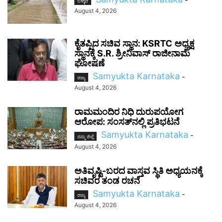
ಬಳ್ಳಾರಿ
August 4, 2026
ಕೈತಪ್ಪಿದ ಸಚಿವ ಸ್ಥಾನ: KSRTC ಅಧ್ಯಕ್ಷ
ಸ್ಥಾನಕ್ಕೆ S.R. ಶ್ರೀನಿವಾಸ್ ರಾಜೀನಾಮೆ
ಘೋಷಣೆ
Samyukta Karnataka
-
ರಾಜ್ಯ
August 4, 2026
ರಾಮಮಂದಿರ ನಿಧಿ ದುರುಪಯೋಗ
ಆರೋಪ: ಸಂಸತ್‌ನಲ್ಲಿ ಪ್ರತಿಭಟನೆ
Samyukta Karnataka
-
ನಮ್ಮ ಜಿಲ್ಲೆ
August 4, 2026
ಅತಿವೃಷ್ಟಿ-ಬರದ ವಾಸ್ತವ ಸ್ಥಿತಿ ಅಧ್ಯಯನಕ್ಕೆ
ಸಚಿವರ ತಂಡ ರಚನೆ
Samyukta Karnataka
-
ರಾಜ್ಯ
August 4, 2026