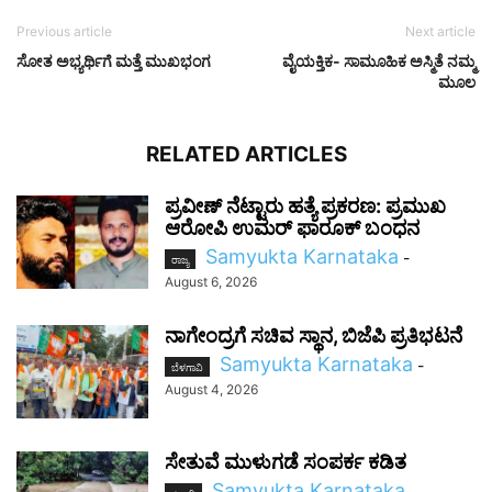
Previous article
Next article
ಸೋತ ಅಭ್ಯರ್ಥಿಗೆ ಮತ್ತೆ ಮುಖಭಂಗ
ವೈಯಕ್ತಿಕ- ಸಾಮೂಹಿಕ ಅಸ್ಮಿತೆ ನಮ್ಮ
ಮೂಲ
RELATED ARTICLES
ಪ್ರವೀಣ್ ನೆಟ್ಟಾರು ಹತ್ಯೆ ಪ್ರಕರಣ: ಪ್ರಮುಖ
ಆರೋಪಿ ಉಮರ್ ಫಾರೂಕ್ ಬಂಧನ
Samyukta Karnataka
-
ರಾಜ್ಯ
August 6, 2026
ನಾಗೇಂದ್ರಗೆ ಸಚಿವ ಸ್ಥಾನ, ಬಿಜೆಪಿ ಪ್ರತಿಭಟನೆ
Samyukta Karnataka
-
ಬೆಳಗಾವಿ
August 4, 2026
ಸೇತುವೆ ಮುಳುಗಡೆ ಸಂಪರ್ಕ ಕಡಿತ
Samyukta Karnataka
-