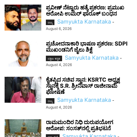
ಪ್ರವೀಣ್ ನೆಟ್ಟಾರು ಹತ್ಯೆ ಪ್ರಕರಣ: ಪ್ರಮುಖ
ಆರೋಪಿ ಉಮರ್ ಫಾರೂಕ್ ಬಂಧನ
Samyukta Karnataka
-
ರಾಜ್ಯ
August 6, 2026
ಪ್ರಚೋದನಾಕಾರಿ ಭಾಷಣ ಪ್ರಕರಣ: SDPI
ಮುಖಂಡನಿಗೆ ಜೈಲು ಶಿಕ್ಷೆ
Samyukta Karnataka
-
ದಕ್ಷಿಣ ಕನ್ನಡ
August 4, 2026
ಕೈತಪ್ಪಿದ ಸಚಿವ ಸ್ಥಾನ: KSRTC ಅಧ್ಯಕ್ಷ
ಸ್ಥಾನಕ್ಕೆ S.R. ಶ್ರೀನಿವಾಸ್ ರಾಜೀನಾಮೆ
ಘೋಷಣೆ
Samyukta Karnataka
-
ರಾಜ್ಯ
August 4, 2026
ರಾಮಮಂದಿರ ನಿಧಿ ದುರುಪಯೋಗ
ಆರೋಪ: ಸಂಸತ್‌ನಲ್ಲಿ ಪ್ರತಿಭಟನೆ
Samyukta Karnataka
-