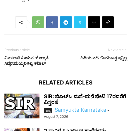
Previous article
Next article
ಮೀಸಲಾತಿ ಕೊಡುವ ಯೋಗ್ಯತೆ
ಹಿರಿಯ ನಟ ಲೋಹಿತಾಶ್ವ ಇನ್ನಿಲ್ಲ
ಸಿದ್ದರಾಮಯ್ಯರಿಗಿಲ್ಲ: ಕಟೀಲ್‌
RELATED ARTICLES
SIR: ಬಿಎಲ್ಒ ಮನೆ-ಮನೆ ಭೇಟಿ 17ರವರೆಗೆ
ವಿಸ್ತರಣೆ
Samyukta Karnataka
-
ರಾಜ್ಯ
August 7, 2026
2 ಸಾವಿರ ಸಿಎಸ್‌ಆರ್ ಶಾಲೆಗಳನ್ನು