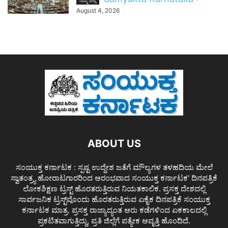
ನಮ್ಮ ಜಿಲ್ಲೆ
August 4, 2026
ABOUT US
ಸಂಯುಕ್ತ ಕರ್ನಾಟಕ : ಸ್ಪಷ್ಟ ಉದ್ದೇಶ ಜತೆಗೆ ಮೌಲ್ಯಗಳ ತಳಹದಿಯ ಮೇಲೆ
ಸ್ವಾತಂತ್ರ್ಯ ಹೋರಾಟಗಾರರಿಂದ ಆರಂಭವಾದ ಸಂಯುಕ್ತ ಕರ್ನಾಟಕ' ದಿನಪತ್ರಿಕೆ
ಲೋಕಶಿಕ್ಷಣ ಟ್ರಸ್ಟ್ ಹೊರತರುತ್ತಿರುವ ನಿಯತಕಾಲಿಕ. ಪ್ರಸಕ್ತ ದೇಶದಲ್ಲಿ
ಸಾರ್ವಜನಿಕ ಟ್ರಸ್ಟ್‌ವೊಂದು ಹೊರತರುತ್ತಿರುವ ಏಕೈಕ ದಿನಪತ್ರಿಕೆ ಸಂಯುಕ್ತ
ಕರ್ನಾಟಕ ಮಾತ್ರ. ಪ್ರಸಕ್ತ ರಾಜ್ಯಾದ್ಯಂತ ಆರು ಕಡೆಗಳಿಂದ ಏಕಕಾಲದಲ್ಲಿ
ಪ್ರಕಟಿತವಾಗುತ್ತಿದ್ದು, ಪ್ರತಿ ಜಿಲ್ಲೆಗೆ ಪತ್ಯೇಕ ಆವೃತ್ತಿ ಹೊಂದಿದೆ.